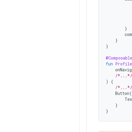
}
com
}
}
@Composabl
fun
Profile
onNavig
/*...*
)
{
/*...*
Button
(
Tex
}
}