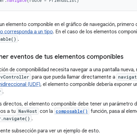
er
.
navigate
(
route
=
FriendsList
)
un elemento componible en el gráfico de navegación, primero 
o corresponda a un tipo
. En el caso de los elementos componi
sable()
.
er eventos de tus elementos componibles
ión de componibilidad necesita navegar a una pantalla nueva,
avController
para que pueda llamar directamente a
navigat
nidireccional (UDF)
, el elemento componible debería exponer u
r
.
 directos, el elemento componible debe tener un parámetro 
nos a tu
NavHost
con la
composable()
función, pasa al ele
r.navigate()
.
uiente subsección para ver un ejemplo de esto.