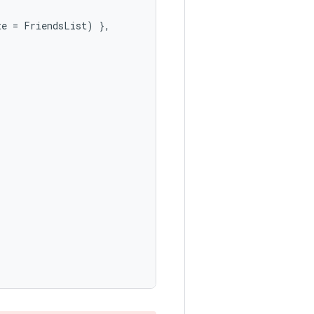
te
=
FriendsList
)
},