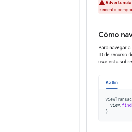
Advertencia
elemento componi
Cómo nav
Para navegar a 
ID de recurso d
usar esta sobr
Kotlin
viewTransac
view
.
find
}