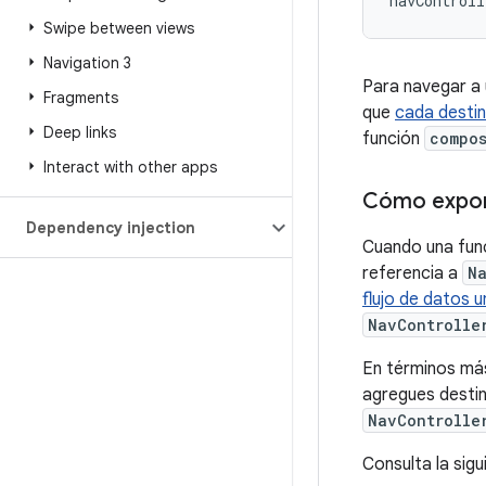
navControll
Swipe between views
Navigation 3
Para navegar a 
Fragments
que
cada destin
Deep links
función
compo
Interact with other apps
Cómo expon
Dependency injection
Cuando una func
referencia a
N
flujo de datos u
NavControlle
En términos más
agregues desti
NavControlle
Consulta la sig