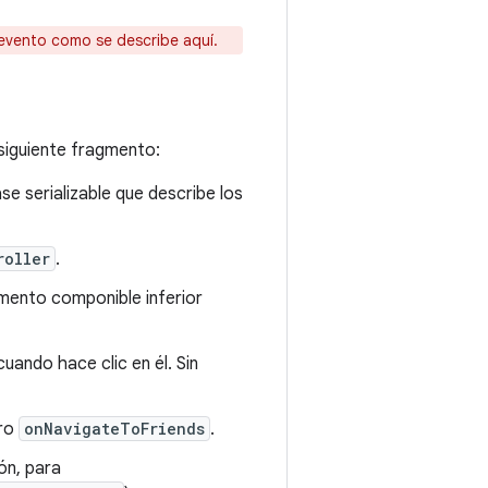
evento como se describe aquí.
siguiente fragmento:
se serializable que describe los
roller
.
lemento componible inferior
uando hace clic en él. Sin
tro
onNavigateToFriends
.
ón, para