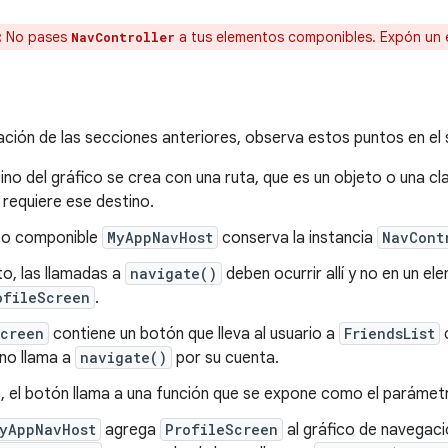
:
No pases
a tus elementos componibles. Expón un 
NavController
ón de las secciones anteriores, observa estos puntos en el 
no del gráfico se crea con una ruta, que es un objeto o una cla
requiere ese destino.
to componible
MyAppNavHost
conserva la instancia
NavCont
to, las llamadas a
navigate()
deben ocurrir allí y no en un e
ofileScreen
.
Screen
contiene un botón que lleva al usuario a
FriendsList
c
no llama a
navigate()
por su cuenta.
, el botón llama a una función que se expone como el paráme
yAppNavHost
agrega
ProfileScreen
al gráfico de navegaci