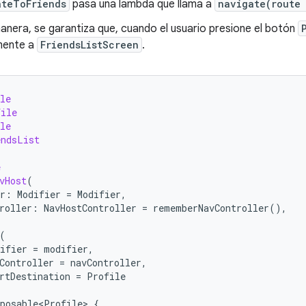
ateToFriends
pasa una lambda que llama a
navigate(route 
nera, se garantiza que, cuando el usuario presione el botón
mente a
FriendsListScreen
.
le
file
le
endsList
e
vHost
(
r
:
Modifier
=
Modifier
,
roller
:
NavHostController
=
rememberNavController
(),
(
ifier
=
modifier
,
Controller
=
navController
,
rtDestination
=
Profile
posable<Profile>
{