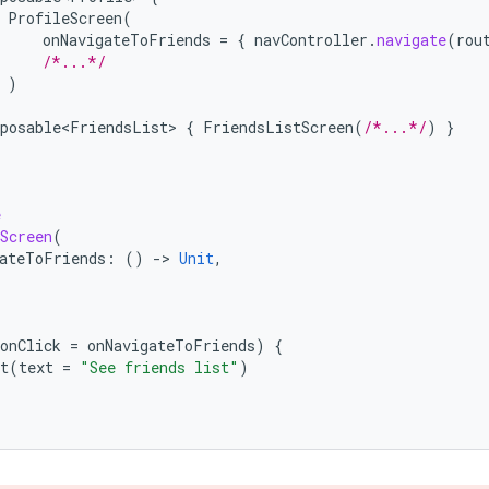
ProfileScreen
(
onNavigateToFriends
=
{
navController
.
navigate
(
rou
/*...*/
)
posable<FriendsList>
{
FriendsListScreen
(
/*...*/
)
}
e
Screen
(
ateToFriends
:
()
-
>
Unit
,
/
/
onClick
=
onNavigateToFriends
)
{
t
(
text
=
"See friends list"
)