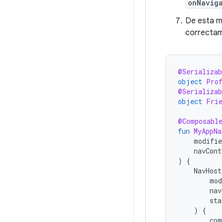
onNavig
De esta ma
correcta
@Serializab
object
Pro
@Serializab
object
Fri
@Composabl
fun
MyAppNa
modifie
navCont
)
{
NavHost
mod
nav
sta
)
{
com