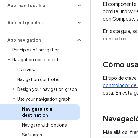
El componente N
App manifest file
admite una vari
con Compose, vi
App entry points
En esta guía, s
contextos.
App navigation
Principles of navigation
Navigation component
Cómo usa
Overview
El tipo de clav
Navigation controller
controlador de
Design your navigation graph
esta. En esta gu
Use your navigation graph
Navigate to a
destination
Navegaci
Navigate with options
Más allá del fr
Safe args