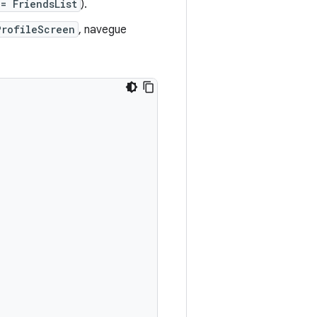
= FriendsList
).
ProfileScreen
, navegue