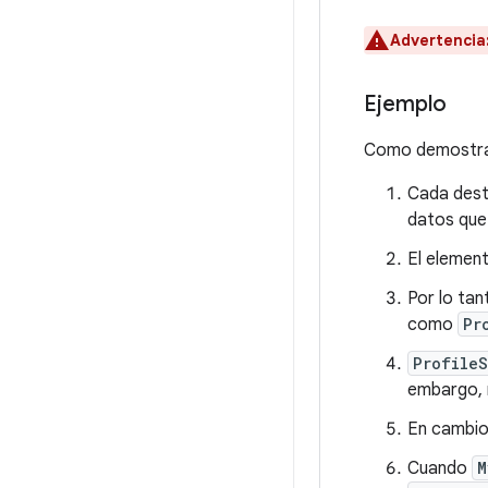
Advertencia
Ejemplo
Como demostraci
Cada desti
datos que 
El elemen
Por lo tan
como
Pr
Profile
embargo, 
En cambio
Cuando
M