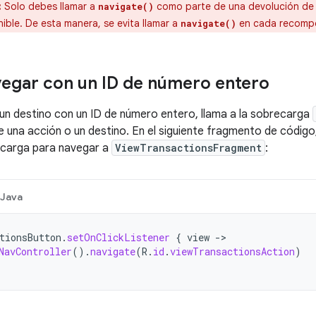
:
Solo debes llamar a
como parte de una devolución de 
navigate()
ble. De esta manera, se evita llamar a
en cada recompo
navigate()
egar con un ID de número entero
un destino con un ID de número entero, llama a la sobrecarga
e una acción o un destino. En el siguiente fragmento de códi
ecarga para navegar a
ViewTransactionsFragment
:
Java
tionsButton
.
setOnClickListener
{
view
-
NavController
().
navigate
(
R
.
id
.
viewTransactionsAction
)