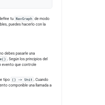
define tu
NavGraph
de modo
bles, puedes hacerlo con la
 no debes pasarle una
e()
. Según los principios del
n evento que controle
de tipo
() -> Unit
. Cuando
mento componible una llamada a