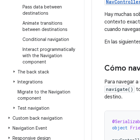
NavControlle
Pass data between
destinations
Hay muchas sob
contexto exact
Animate transitions
cuando navegas 
between destinations
Conditional navigation
En las siguient
Interact programmatically
with the Navigation
component
Cómo nav
The back stack
Para navegar a
Integrations
navigate()
to
Migrate to the Navigation
destino.
component
Test navigation
Custom back navigation
@Serializab
object
Fri
Navigation Event
Responsive design