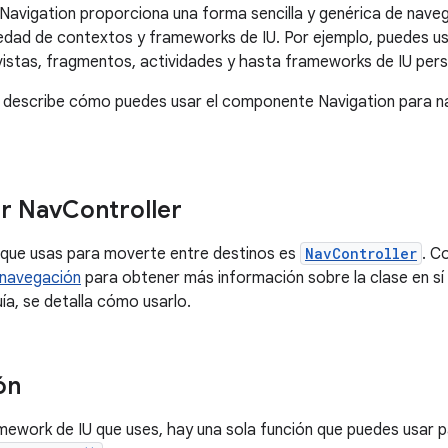
avigation proporciona una forma sencilla y genérica de navega
edad de contextos y frameworks de IU. Por ejemplo, puedes u
stas, fragmentos, actividades y hasta frameworks de IU pers
e describe cómo puedes usar el componente Navigation para na
r Nav
Controller
e que usas para moverte entre destinos es
NavController
. C
 navegación
para obtener más información sobre la clase en sí
ía, se detalla cómo usarlo.
ón
amework de IU que uses, hay una sola función que puedes usar p