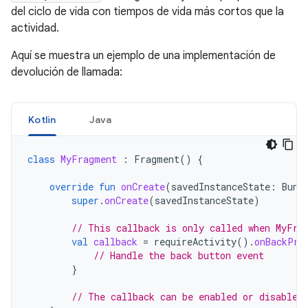
del ciclo de vida con tiempos de vida más cortos que la
actividad.
Aquí se muestra un ejemplo de una implementación de
devolución de llamada:
Kotlin
Java
class
MyFragment
:
Fragment
()
{
override
fun
onCreate
(
savedInstanceState
:
Bund
super
.
onCreate
(
savedInstanceState
)
// This callback is only called when MyFra
val
callback
=
requireActivity
().
onBackPre
// Handle the back button event
}
// The callback can be enabled or disabled