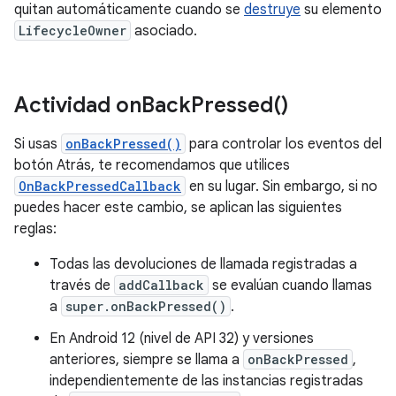
quitan automáticamente cuando se
destruye
su elemento
LifecycleOwner
asociado.
Actividad
on
Back
Pressed(
)
Si usas
onBackPressed()
para controlar los eventos del
botón Atrás, te recomendamos que utilices
OnBackPressedCallback
en su lugar. Sin embargo, si no
puedes hacer este cambio, se aplican las siguientes
reglas:
Todas las devoluciones de llamada registradas a
través de
addCallback
se evalúan cuando llamas
a
super.onBackPressed()
.
En Android 12 (nivel de API 32) y versiones
anteriores, siempre se llama a
onBackPressed
,
independientemente de las instancias registradas