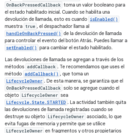
OnBackPressedCallback
toma un valor booleano para
el estado habilitado inicial. Cuando se habilita una
devolución de llamada, esto es cuando
isEnabled()
muestra
true
, el despachador llama al
handleOnBackPressed()
de la devolución de llamada
para controlar el evento del botón Atrás. Puedes llamar a
setEnabled()
para cambiar el estado habilitado.
Las devoluciones de llamada se agregan a través de los
métodos
addCallback
. Te recomendamos que uses el
método
addCallback()
, que toma un
LifecycleOwner
. De esta manera, se garantiza que el
OnBackPressedCallback
solo se agregue cuando el
objeto
LifecycleOwner
sea
Lifecycle.State.STARTED
. La actividad también quita
las devoluciones de llamada registradas cuando se
destruye su objeto
LifecycleOwner
asociado, lo que
evita fugas de memoria y permite que se utilice
LifecycleOwner
en fragmentos y otros propietarios