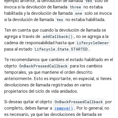
ejemplo anterior, la devolución de llamada
two
solo se
invoca si la devolución de llamada
three
no estaba
habilitada y la devolución de llamada
one
solo se invoca
si la devolución de llamada
two
no estaba habilitada.
Ten en cuenta que cuando la devolución de llamada se
agrega a través de
addCallback()
, no se agrega a la
cadena de responsabilidad hasta que
LifecycleOwner
pasa al estado
Lifecycle.State.STARTED
.
Te recomendamos que cambies el estado habilitado en el
objeto
OnBackPressedCallback
para los cambios
temporales, ya que mantiene el orden descrito
anteriormente. Esto es importante, en especial, si tienes
devoluciones de llamada registradas en varios
propietarios del ciclo de vida anidados.
Si deseas quitar el objeto
OnBackPressedCallback
por
completo, debes llamar a
remove()
. Por lo general, no
es necesario, ya que las devoluciones de llamada se