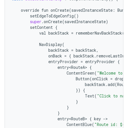
override
fun
onCreate
(
savedInstanceState
:
Bund
setEdgeToEdgeConfig
()
super
.
onCreate
(
savedInstanceState
)
setContent
{
val
backStack
=
rememberNavBackStack
(
R
NavDisplay
(
backStack
=
backStack
,
onBack
=
{
backStack
.
removeLastOrN
entryProvider
=
entryProvider
{
entry<RouteA>
{
ContentGreen
(
"Welcome to N
Button
(
onClick
=
dropU
backStack
.
add
(
Rout
})
{
Text
(
"Click to nav
}
}
}
entry<RouteB>
{
key
-
>

ContentBlue
(
"Route id: $
{k