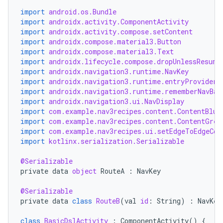
import
android.os.Bundle
import
androidx.activity.ComponentActivity
import
androidx.activity.compose.setContent
import
androidx.compose.material3.Button
import
androidx.compose.material3.Text
import
androidx.lifecycle.compose.dropUnlessResume
import
androidx.navigation3.runtime.NavKey
import
androidx.navigation3.runtime.entryProvider
import
androidx.navigation3.runtime.rememberNavBac
import
androidx.navigation3.ui.NavDisplay
import
com.example.nav3recipes.content.ContentBlue
import
com.example.nav3recipes.content.ContentGree
import
com.example.nav3recipes.ui.setEdgeToEdgeCon
import
kotlinx.serialization.Serializable
@Serializable
private
data
object
RouteA
:
NavKey
@Serializable
private
data
class
RouteB
(
val
id
:
String
)
:
NavKey
class
BasicDslActivity
:
ComponentActivity
()
{