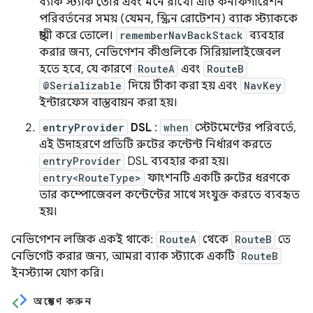
ব্যাক স্ট্যাক তৈরি এবং মনে রাখে। এটি কনফিগারেশন
পরিবর্তনের সময় (যেমন, স্ক্রিন রোটেশন) ব্যাক স্ট্যাককে
স্থায়ী করে তোলে।
rememberNavBackStack
ব্যবহার
করার জন্য, নেভিগেশন কীগুলিকে সিরিয়ালাইজেবল
হতে হবে, যে কারণে
RouteA
এবং
RouteB
@Serializable
দিয়ে টীকা করা হয় এবং
NavKey
ইন্টারফেস বাস্তবায়ন করা হয়।
entryProvider
DSL
:
when
স্টেটমেন্টের পরিবর্তে,
এই উদাহরণে প্রতিটি রুটের কন্টেন্ট নির্ধারণ করতে
entryProvider
DSL ব্যবহার করা হয়।
entry<RouteType>
ফাংশনটি একটি রুটের ধরণকে
তার কম্পোজেবল কন্টেন্টের সাথে সংযুক্ত করতে ব্যবহৃত
হয়।
নেভিগেশন লজিক একই থাকে:
RouteA
থেকে
RouteB
তে
নেভিগেট করার জন্য, আমরা ব্যাক স্ট্যাকে একটি
RouteB
ইনস্ট্যান্স যোগ করি।
অন্বেষণ করুন