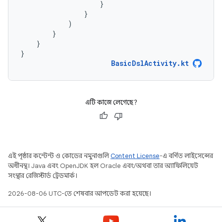
}
}
)
}
}
}
BasicDslActivity
.
kt
এটি কাজে লেগেছে?
এই পৃষ্ঠার কন্টেন্ট ও কোডের নমুনাগুলি
Content License
-এ বর্ণিত লাইসেন্সের
অধীনস্থ। Java এবং OpenJDK হল Oracle এবং/অথবা তার অ্যাফিলিয়েট
সংস্থার রেজিস্টার্ড ট্রেডমার্ক।
2026-08-06 UTC-তে শেষবার আপডেট করা হয়েছে।