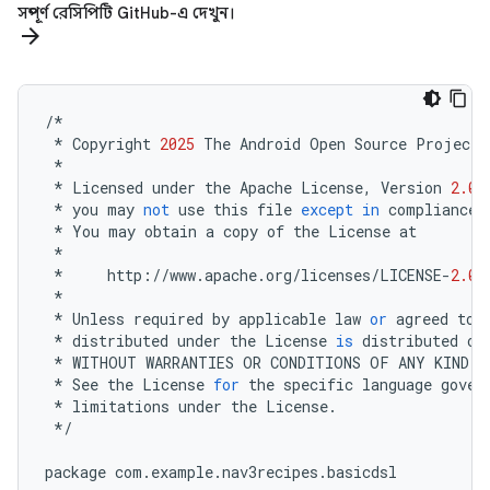
সম্পূর্ণ রেসিপিটি GitHub-এ দেখুন।
arrow_forward
/*
*
Copyright
2025
The
Android
Open
Source
Project
*
*
Licensed
under
the
Apache
License
,
Version
2.0
*
you
may
not
use
this
file
except
in
compliance
*
You
may
obtain
a
copy
of
the
License
at
*
*
http
:
//
www
.
apache
.
org
/
licenses
/
LICENSE
-
2.0
*
*
Unless
required
by
applicable
law
or
agreed
to
*
distributed
under
the
License
is
distributed
on
*
WITHOUT
WARRANTIES
OR
CONDITIONS
OF
ANY
KIND
,
*
See
the
License
for
the
specific
language
gover
*
limitations
under
the
License
.
*/
package
com
.
example
.
nav3recipes
.
basicdsl