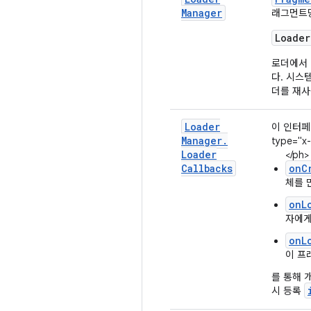
Manager
래그먼트
Loader
로더에서 
다. 시스
더를 재사
Loader
이 인터페
Manager
.
type="x-
Loader
</ph>
Callbacks
onC
체를 
onL
자에게
onL
이 프
를 통해 
시 등록