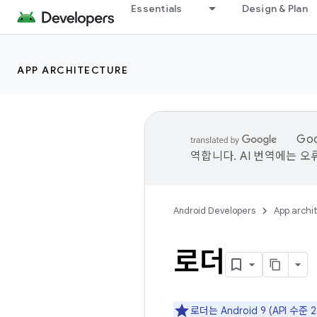
Essentials
Design & Plan
APP ARCHITECTURE
Go
역합니다. AI 번역에는 오
Android Developers
App archi
로더
로더는 Android 9 (API 수