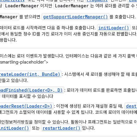
Loader
Manager
Loader
Manager
당
이지만
는 여러 로더를 관리할 수
Manager
getSupportLoaderManager()
를 받으려면
를 호출합니다.
initLoader()
데이터 로드를 시작하려면 다음 중 하나를 호출합니다.
또
템에서 동일한 정수 ID를 가진 로더가 이미 사용 중인지를 자동으로 판별합니다
용합니다.
이스에는 로더 이벤트가 발생합니다. 인터페이스는 다음과 같은 세 가지 콜백 
smartling-placeholder">
reateLoader(int, Bundle)
: 시스템에서 새 로더를 생성해야 할 때 
만들고 있습니다.
oadFinished(Loader<D>, D)
: 로더가 데이터 로드를 완료하면 호출됩
 데이터를 표시할 수 있습니다
oaderReset(Loader<D>)
dest
: 이전에 생성된 로더가 재설정 중일 때,
래그먼트가 소멸되어 데이터를 사용할 수 없게 됩니다. 코드에 로더의 데이터에
개인정보처리방침을 정의할 수 있습니다. 활동이나 프래그먼트는 일반적으로 이
init
Loader(
)
restart
Loader(
)
또는
입니다.