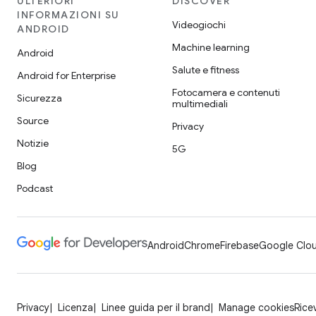
ULTERIORI
DISCOVER
INFORMAZIONI SU
Videogiochi
ANDROID
Machine learning
Android
Salute e fitness
Android for Enterprise
Fotocamera e contenuti
Sicurezza
multimediali
Source
Privacy
Notizie
5G
Blog
Podcast
Android
Chrome
Firebase
Google Clou
Privacy
Licenza
Linee guida per il brand
Manage cookies
Rice