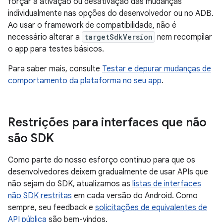
forçar a ativação ou desativação das mudanças
individualmente nas opções do desenvolvedor ou no ADB.
Ao usar o framework de compatibilidade, não é
necessário alterar a
targetSdkVersion
nem recompilar
o app para testes básicos.
Para saber mais, consulte
Testar e depurar mudanças de
comportamento da plataforma no seu app
.
Restrições para interfaces que não
são SDK
Como parte do nosso esforço contínuo para que os
desenvolvedores deixem gradualmente de usar APIs que
não sejam do SDK, atualizamos as
listas de interfaces
não SDK restritas
em cada versão do Android. Como
sempre, seu feedback e
solicitações de equivalentes de
API pública
são bem-vindos.