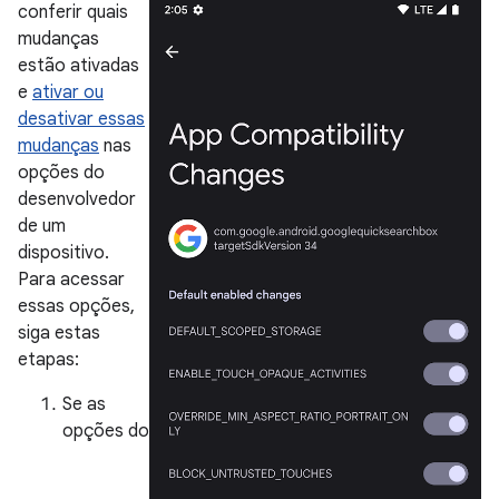
conferir quais
mudanças
estão ativadas
e
ativar ou
desativar essas
mudanças
nas
opções do
desenvolvedor
de um
dispositivo.
Para acessar
essas opções,
siga estas
etapas:
Se as
opções do