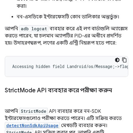
করা।
নন-এসডিকে ইন্টারফেসটি কোন তালিকার অন্তর্ভুক্ত।
আপনি
adb logcat
ব্যবহার করে এই লগ বার্তাগুলি অ্যাক্সেস
করতে পারেন, যা চলমান অ্যাপটির PID-এর অধীনে প্রদর্শিত
হয়। উদাহরণস্বরূপ, লগের একটি এন্ট্রি নিম্নরূপ হতে পারে:
Strict
Mode API ব্যবহার করে পরীক্ষা করুন
আপনি
StrictMode
API ব্যবহার করে নন-SDK
ইন্টারফেসগুলোও পরীক্ষা করতে পারেন। এটি সক্রিয় করতে
detectNonSdkApiUsage
মেথডটি ব্যবহার করুন।
StrictMode
API সক্রিয় করার পর, আপনি একটি