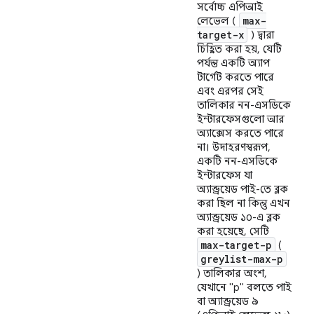
সর্বোচ্চ এপিআই
max-
লেভেল (
target-x
) দ্বারা
চিহ্নিত করা হয়, যেটি
পর্যন্ত একটি অ্যাপ
টার্গেট করতে পারে
এবং এরপর সেই
তালিকার নন-এসডিকে
ইন্টারফেসগুলো আর
অ্যাক্সেস করতে পারে
না। উদাহরণস্বরূপ,
একটি নন-এসডিকে
ইন্টারফেস যা
অ্যান্ড্রয়েড পাই-তে ব্লক
করা ছিল না কিন্তু এখন
অ্যান্ড্রয়েড ১০-এ ব্লক
করা হয়েছে, সেটি
max-target-p
(
greylist-max-p
) তালিকার অংশ,
যেখানে "p" বলতে পাই
বা অ্যান্ড্রয়েড ৯