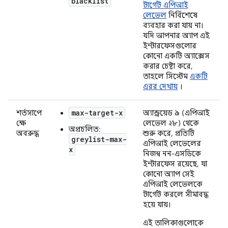
blacklist
টার্গেট এপিআই
লেভেল
নির্বিশেষে
ব্যবহার করা যায় না।
যদি আপনার অ্যাপ এই
ইন্টারফেসগুলোর
কোনো একটি অ্যাক্সেস
করার চেষ্টা করে,
তাহলে সিস্টেম
একটি
এরর দেখায়
।
max-target-x
শর্তসাপে
অ্যান্ড্রয়েড ৯ (এপিআই
ক্ষে
লেভেল ২৮) থেকে
অপ্রচলিত:
অবরুদ্ধ
শুরু করে, প্রতিটি
greylist-max-
এপিআই লেভেলের
x
নিজস্ব নন-এসডিকে
ইন্টারফেস রয়েছে, যা
কোনো অ্যাপ সেই
এপিআই লেভেলকে
টার্গেট করলে সীমাবদ্ধ
হয়ে যায়।
এই তালিকাগুলোকে