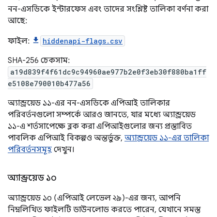
নন-এসডিকে ইন্টারফেস এবং তাদের সংশ্লিষ্ট তালিকা বর্ণনা করা
আছে:
ফাইল:
hiddenapi-flags.csv
SHA-256 চেকসাম:
a19d839f4f61dc9c94960ae977b2e0f3eb30f880ba1ff
e5108e790010b477a56
অ্যান্ড্রয়েড ১১-এর নন-এসডিকে এপিআই তালিকার
পরিবর্তনগুলো সম্পর্কে আরও জানতে, যার মধ্যে অ্যান্ড্রয়েড
১১-এ শর্তসাপেক্ষে ব্লক করা এপিআইগুলোর জন্য প্রস্তাবিত
পাবলিক এপিআই বিকল্পও অন্তর্ভুক্ত,
অ্যান্ড্রয়েড ১১-এর তালিকা
পরিবর্তনসমূহ
দেখুন।
অ্যান্ড্রয়েড ১০
অ্যান্ড্রয়েড ১০ (এপিআই লেভেল ২৯)-এর জন্য, আপনি
নিম্নলিখিত ফাইলটি ডাউনলোড করতে পারেন, যেখানে সমস্ত