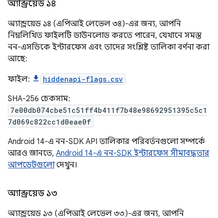
অ্যান্ড্রয়েড ১৪
অ্যান্ড্রয়েড ১৪ (এপিআই লেভেল ৩৪)-এর জন্য, আপনি
নিম্নলিখিত ফাইলটি ডাউনলোড করতে পারেন, যেখানে সমস্ত
নন-এসডিকে ইন্টারফেস এবং তাদের সংশ্লিষ্ট তালিকা বর্ণনা করা
আছে:
ফাইল:
hiddenapi-flags.csv
SHA-256 চেকসাম:
7e00db074cbe51c51ff4b411f7b48e98692951395c5c1
7d069c822cc1d0eae0f
Android 14-এ নন-SDK API তালিকার পরিবর্তনগুলো সম্পর্কে
আরও জানতে,
Android 14-এ নন-SDK ইন্টারফেস সীমাবদ্ধতার
আপডেটগুলো
দেখুন।
অ্যান্ড্রয়েড ১৩
অ্যান্ড্রয়েড ১৩ (এপিআই লেভেল ৩৩)-এর জন্য, আপনি