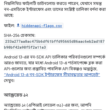
নিম্নলিখিত ফাইলটি ডাউনলোড করতে পারেন, যেখানে সমস্ত
নন-এসডিকে ইন্টারফেস এবং তাদের সংশ্লিষ্ট তালিকা বর্ণনা করা
আছে:
ফাইল:
hiddenapi-flags.csv
SHA-256 চেকসাম:
233a277aa8ac475b6df61bffd95665d86aac6eb2ad187
b90bf42a98f5f2a11a3
Android 13-এর নন-SDK API তালিকার পরিবর্তনগুলো সম্পর্কে
আরও জানতে, যার মধ্যে Android 13-এ শর্তসাপেক্ষে ব্লক করা
API-গুলোর জন্য প্রস্তাবিত পাবলিক API বিকল্পও অন্তর্ভুক্ত,
“Android 13-এ নন-SDK ইন্টারফেস সীমাবদ্ধতার আপডেট”
দেখুন।
অ্যান্ড্রয়েড ১২
অ্যান্ড্রয়েড ১২ (এপিআই লেভেল ৩১)-এর জন্য, আপনি