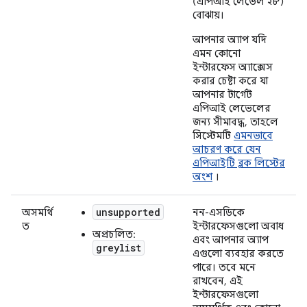
(এপিআই লেভেল ২৮)
বোঝায়।
আপনার অ্যাপ যদি
এমন কোনো
ইন্টারফেস অ্যাক্সেস
করার চেষ্টা করে যা
আপনার টার্গেট
এপিআই লেভেলের
জন্য সীমাবদ্ধ, তাহলে
সিস্টেমটি
এমনভাবে
আচরণ করে যেন
এপিআইটি ব্লক লিস্টের
অংশ
।
unsupported
অসমর্থি
নন-এসডিকে
ত
ইন্টারফেসগুলো অবাধ
অপ্রচলিত:
এবং আপনার অ্যাপ
greylist
এগুলো ব্যবহার করতে
পারে। তবে মনে
রাখবেন, এই
ইন্টারফেসগুলো