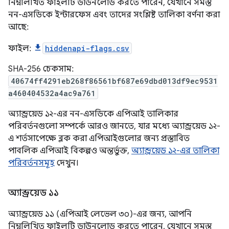
নিম্নলিখিত ফাইলটি ডাউনলোড করতে পারেন, যেখানে সমস্ত
নন-এসডিকে ইন্টারফেস এবং তাদের সংশ্লিষ্ট তালিকা বর্ণনা করা
আছে:
ফাইল:
hiddenapi-flags.csv
SHA-256 চেকসাম:
40674ff4291eb268f86561bf687e69dbd013df9ec9531
a460404532a4ac9a761
অ্যান্ড্রয়েড ১২-এর নন-এসডিকে এপিআই তালিকার
পরিবর্তনগুলো সম্পর্কে আরও জানতে, যার মধ্যে অ্যান্ড্রয়েড ১২-
এ শর্তসাপেক্ষে ব্লক করা এপিআইগুলোর জন্য প্রস্তাবিত
পাবলিক এপিআই বিকল্পও অন্তর্ভুক্ত,
অ্যান্ড্রয়েড ১২-এর তালিকা
পরিবর্তনসমূহ
দেখুন।
অ্যান্ড্রয়েড ১১
অ্যান্ড্রয়েড ১১ (এপিআই লেভেল ৩০)-এর জন্য, আপনি
নিম্নলিখিত ফাইলটি ডাউনলোড করতে পারেন, যেখানে সমস্ত