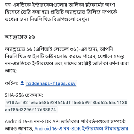
নন-এসডিকে ইন্টারফেসগুলোর তালিকা প্ল্যাটফর্মের অংশ
হিসেবে তৈরি করা হয়। প্রতিটি অ্যান্ড্রয়েড রিলিজ সম্পর্কে
তথ্যের জন্য নিম্নলিখিত বিভাগগুলো দেখুন।
অ্যান্ড্রয়েড ১৬
অ্যান্ড্রয়েড ১৬ (এপিআই লেভেল ৩৬)-এর জন্য, আপনি
নিম্নলিখিত ফাইলটি ডাউনলোড করতে পারেন, যেখানে সমস্ত
নন-এসডিকে ইন্টারফেস এবং তাদের সংশ্লিষ্ট তালিকা বর্ণনা করা
আছে:
ফাইল:
hiddenapi-flags.csv
SHA-256 চেকসাম:
9102af02fe6ab68b92464bdff5e5b09f3bd62c65d1130
aaf85d3296f17d38074
Android 16-এ নন-SDK API তালিকার পরিবর্তনগুলো সম্পর্কে
আরও জানতে,
Android 16-এ নন-SDK ইন্টারফেস সীমাবদ্ধতার