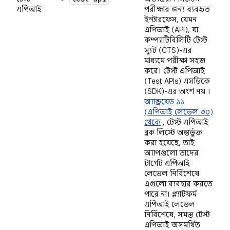
এপিআই
পরীক্ষার জন্য ব্যবহৃত
ইন্টারফেস, যেমন
এপিআই (API), যা
কম্প্যাটিবিলিটি টেস্ট
স্যুট (CTS)-এর
মাধ্যমে পরীক্ষা সহজ
করে। টেস্ট এপিআই
(Test APIs) এসডিকে
(SDK)-এর অংশ
নয়
।
অ্যান্ড্রয়েড ১১
(এপিআই লেভেল ৩০)
থেকে
, টেস্ট এপিআই
ব্লক লিস্টে অন্তর্ভুক্ত
করা হয়েছে, তাই
অ্যাপগুলো তাদের
টার্গেট এপিআই
লেভেল নির্বিশেষে
এগুলো ব্যবহার করতে
পারে না। প্ল্যাটফর্ম
এপিআই লেভেল
নির্বিশেষে, সমস্ত টেস্ট
এপিআই অসমর্থিত