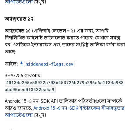
আপডেটগুলো
দেখুন।
অ্যান্ড্রয়েড ১৫
অ্যান্ড্রয়েড ১৫ (এপিআই লেভেল ৩৫)-এর জন্য, আপনি
নিম্নলিখিত ফাইলটি ডাউনলোড করতে পারেন, যেখানে সমস্ত
নন-এসডিকে ইন্টারফেস এবং তাদের সংশ্লিষ্ট তালিকা বর্ণনা করা
আছে:
ফাইল:
hiddenapi-flags.csv
SHA-256 চেকসাম:
40134e205e58922a708c453726b279a296e6a1f34a988
abd90cec0f3432ea5a9
Android 15-এ নন-SDK API তালিকার পরিবর্তনগুলো সম্পর্কে
আরও জানতে,
Android 15-এ নন-SDK ইন্টারফেস সীমাবদ্ধতার
আপডেটগুলো
দেখুন।