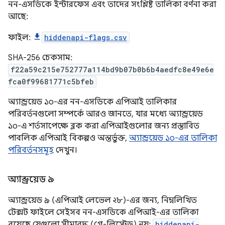
নন-এসডিকে ইন্টারফেস এবং তাদের সংশ্লিষ্ট তালিকা বর্ণনা করা
আছে:
ফাইল:
hiddenapi-flags.csv
SHA-256 চেকসাম:
f22a59c215e752777a114bd9b07b0b6b4aedfc8e49e6e
fca0f99681771c5bfeb
অ্যান্ড্রয়েড ১০-এর নন-এসডিকে এপিআই তালিকার
পরিবর্তনগুলো সম্পর্কে আরও জানতে, যার মধ্যে অ্যান্ড্রয়েড
১০-এ শর্তসাপেক্ষে ব্লক করা এপিআইগুলোর জন্য প্রস্তাবিত
পাবলিক এপিআই বিকল্পও অন্তর্ভুক্ত,
অ্যান্ড্রয়েড ১০-এর তালিকা
পরিবর্তনসমূহ
দেখুন।
অ্যান্ড্রয়েড ৯
অ্যান্ড্রয়েড ৯ (এপিআই লেভেল ২৮)-এর জন্য, নিম্নলিখিত
টেক্সট ফাইলে সেইসব নন-এসডিকে এপিআই-এর তালিকা
রয়েছে যেগুলো সীমাবদ্ধ (গ্রে-লিস্টেড) নয়:
hiddenapi-