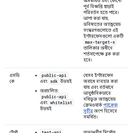
অসমর্থিত
এবং কোনো
পূর্ব বিজ্ঞপ্তি ছাড়াই
পরিবর্তন হতে পারে।
আশা করা যায়,
ভবিষ্যতের অ্যান্ড্রয়েড
সংস্করণগুলোতে এই
ইন্টারফেসগুলো একটি
max-target-x
তালিকার অধীনে
শর্তসাপেক্ষে ব্লক করা
হবে।
public-api
এসডি
যেসব ইন্টারফেস
sdk
কে
এবং
উভয়ই
অবাধে ব্যবহার করা
যায় এবং বর্তমানে
অপ্রচলিত:
আনুষ্ঠানিকভাবে
public-api
নথিভুক্ত অ্যান্ড্রয়েড
whitelist
এবং
ফ্রেমওয়ার্ক
প্যাকেজ
উভয়ই
সূচীর
অংশ হিসেবে
সমর্থিত।
test-api
টেস্ট
অভ্যন্তরীণ সিস্টেম