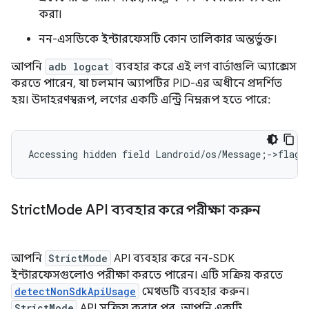
করা।
নন-এসডিকে ইন্টারফেসটি কোন তালিকার অন্তর্ভুক্ত।
আপনি
adb logcat
ব্যবহার করে এই লগ বার্তাগুলি অ্যাক্সেস
করতে পারেন, যা চলমান অ্যাপটির PID-এর অধীনে প্রদর্শিত
হয়। উদাহরণস্বরূপ, লগের একটি এন্ট্রি নিম্নরূপ হতে পারে:
Strict
Mode API ব্যবহার করে পরীক্ষা করুন
আপনি
StrictMode
API ব্যবহার করে নন-SDK
ইন্টারফেসগুলোও পরীক্ষা করতে পারেন। এটি সক্রিয় করতে
detectNonSdkApiUsage
মেথডটি ব্যবহার করুন।
StrictMode
API সক্রিয় করার পর, আপনি একটি