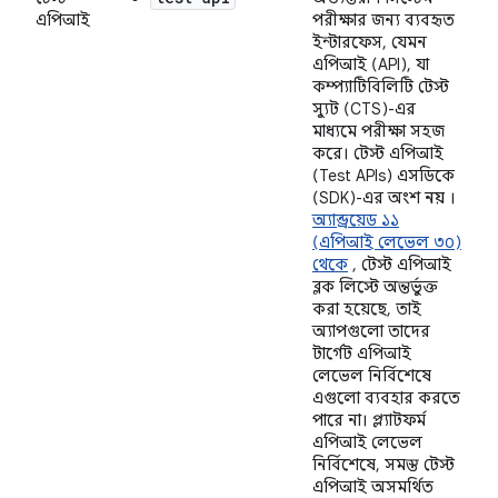
এপিআই
পরীক্ষার জন্য ব্যবহৃত
ইন্টারফেস, যেমন
এপিআই (API), যা
কম্প্যাটিবিলিটি টেস্ট
স্যুট (CTS)-এর
মাধ্যমে পরীক্ষা সহজ
করে। টেস্ট এপিআই
(Test APIs) এসডিকে
(SDK)-এর অংশ
নয়
।
অ্যান্ড্রয়েড ১১
(এপিআই লেভেল ৩০)
থেকে
, টেস্ট এপিআই
ব্লক লিস্টে অন্তর্ভুক্ত
করা হয়েছে, তাই
অ্যাপগুলো তাদের
টার্গেট এপিআই
লেভেল নির্বিশেষে
এগুলো ব্যবহার করতে
পারে না। প্ল্যাটফর্ম
এপিআই লেভেল
নির্বিশেষে, সমস্ত টেস্ট
এপিআই অসমর্থিত