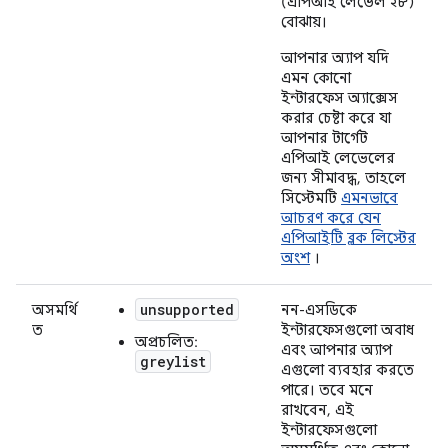
(এপিআই লেভেল ২৮)
বোঝায়।
আপনার অ্যাপ যদি
এমন কোনো
ইন্টারফেস অ্যাক্সেস
করার চেষ্টা করে যা
আপনার টার্গেট
এপিআই লেভেলের
জন্য সীমাবদ্ধ, তাহলে
সিস্টেমটি
এমনভাবে
আচরণ করে যেন
এপিআইটি ব্লক লিস্টের
অংশ
।
unsupported
অসমর্থি
নন-এসডিকে
ত
ইন্টারফেসগুলো অবাধ
অপ্রচলিত:
এবং আপনার অ্যাপ
greylist
এগুলো ব্যবহার করতে
পারে। তবে মনে
রাখবেন, এই
ইন্টারফেসগুলো