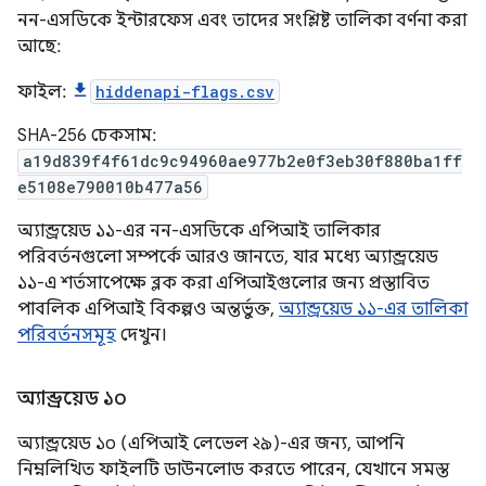
নন-এসডিকে ইন্টারফেস এবং তাদের সংশ্লিষ্ট তালিকা বর্ণনা করা
আছে:
ফাইল:
hiddenapi-flags.csv
SHA-256 চেকসাম:
a19d839f4f61dc9c94960ae977b2e0f3eb30f880ba1ff
e5108e790010b477a56
অ্যান্ড্রয়েড ১১-এর নন-এসডিকে এপিআই তালিকার
পরিবর্তনগুলো সম্পর্কে আরও জানতে, যার মধ্যে অ্যান্ড্রয়েড
১১-এ শর্তসাপেক্ষে ব্লক করা এপিআইগুলোর জন্য প্রস্তাবিত
পাবলিক এপিআই বিকল্পও অন্তর্ভুক্ত,
অ্যান্ড্রয়েড ১১-এর তালিকা
পরিবর্তনসমূহ
দেখুন।
অ্যান্ড্রয়েড ১০
অ্যান্ড্রয়েড ১০ (এপিআই লেভেল ২৯)-এর জন্য, আপনি
নিম্নলিখিত ফাইলটি ডাউনলোড করতে পারেন, যেখানে সমস্ত