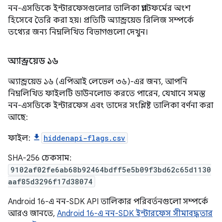
নন-এসডিকে ইন্টারফেসগুলোর তালিকা প্ল্যাটফর্মের অংশ
হিসেবে তৈরি করা হয়। প্রতিটি অ্যান্ড্রয়েড রিলিজ সম্পর্কে
তথ্যের জন্য নিম্নলিখিত বিভাগগুলো দেখুন।
অ্যান্ড্রয়েড ১৬
অ্যান্ড্রয়েড ১৬ (এপিআই লেভেল ৩৬)-এর জন্য, আপনি
নিম্নলিখিত ফাইলটি ডাউনলোড করতে পারেন, যেখানে সমস্ত
নন-এসডিকে ইন্টারফেস এবং তাদের সংশ্লিষ্ট তালিকা বর্ণনা করা
আছে:
ফাইল:
hiddenapi-flags.csv
SHA-256 চেকসাম:
9102af02fe6ab68b92464bdff5e5b09f3bd62c65d1130
aaf85d3296f17d38074
Android 16-এ নন-SDK API তালিকার পরিবর্তনগুলো সম্পর্কে
আরও জানতে,
Android 16-এ নন-SDK ইন্টারফেস সীমাবদ্ধতার