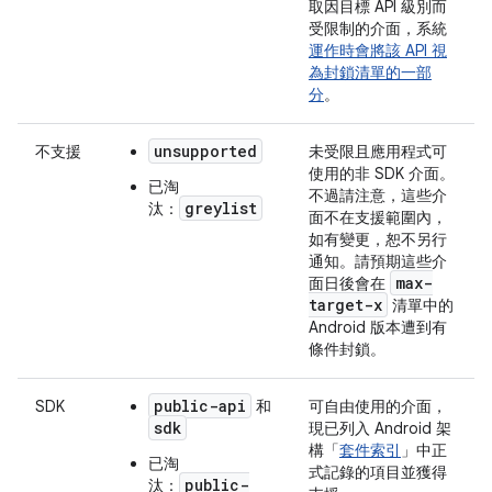
取因目標 API 級別而
受限制的介面，系統
運作時會將該 API 視
為封鎖清單的一部
分
。
unsupported
不支援
未受限且應用程式可
使用的非 SDK 介面。
已淘
不過請注意，這些介
greylist
汰：
面
不在支援範圍內
，
如有變更，恕不另行
通知。請預期這些介
max-
面日後會在
target-x
清單中的
Android 版本遭到有
條件封鎖。
public-api
SDK
和
可自由使用的介面，
sdk
現已列入 Android 架
構「
套件索引
」中正
已淘
式記錄的項目並獲得
public-
汰：