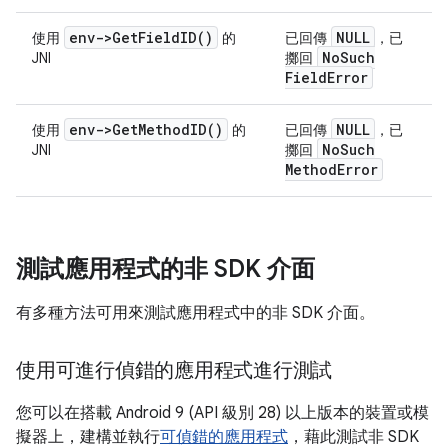
env->
Get
Field
ID(
)
NULL
使用
的
已回傳
，已
No
Such
JNI
擲回
Field
Error
env->
Get
Method
ID(
)
NULL
使用
的
已回傳
，已
No
Such
JNI
擲回
Method
Error
測試應用程式的非 SDK 介面
有多種方法可用來測試應用程式中的非 SDK 介面。
使用可進行偵錯的應用程式進行測試
您可以在搭載 Android 9 (API 級別 28) 以上版本的裝置或模
擬器上，建構並執行
可偵錯的應用程式
，藉此測試非 SDK