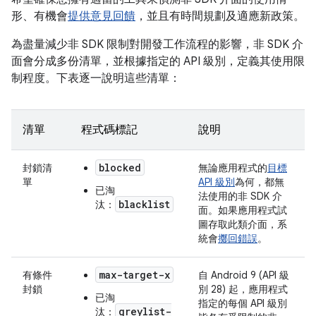
形、有機會
提供意見回饋
，並且有時間規劃及適應新政策。
為盡量減少非 SDK 限制對開發工作流程的影響，非 SDK 介
面會分成多份清單，並根據指定的 API 級別，定義其使用限
制程度。下表逐一說明這些清單：
清單
程式碼標記
說明
blocked
封鎖清
無論應用程式的
目標
單
API 級別
為何，都無
已淘
法使用的非 SDK 介
blacklist
汰：
面。如果應用程式試
圖存取此類介面，系
統會
擲回錯誤
。
max-target-x
有條件
自 Android 9 (API 級
封鎖
別 28) 起，應用程式
已淘
指定的每個 API 級別
greylist-
汰：