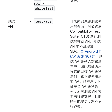
支援。
api
和
whitelist
test-api
測試
可供內部系統測試使
API
用的介面，例如透過
Compatibility Test
Suite (CTS) 進行測
試的輔助 API。測試
API
並不
隸屬於
SDK。
自 Android 11
(API 級別 30) 起
，測
試 API 會列入封鎖清
單中，因此無論應用
程式的目標 API 級別
為何，都不得使用這
類 API。請注意，不
論平台 API 級別為
何，所有測試 API 皆
無法獲得支援，且隨
時可能變更，恕不另
行通知。