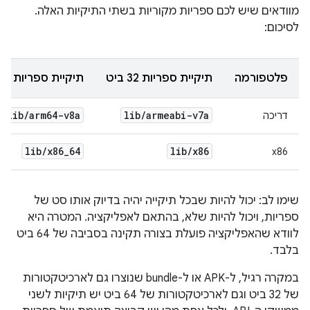
מוודאים שיש לכם ספריות מקוריות בשתי התיקיות האלה.
לסיכום:
פלטפורמה
תיקיית ספריות 32 ביט
תיקיית ספריות של 64 בי
lib
/
arm64-v8a
lib
/
armeabi-v7a
דריכה
lib
/
x86
_
64
lib
/
x86
x86
שימו לב: יכול להיות שבכל תיקייה יהיה בדיוק אותו סט של
ספריות, ויכול להיות שלא, בהתאם לאפליקציה. המטרה היא
לוודא שהאפליקציה פועלת בצורה תקינה בסביבה של 64 ביט
בלבד.
במקרה רגיל, ל-APK או ל-bundle שנוצרו גם לארכיטקטורות
של 32 ביט וגם לארכיטקטורות של 64 ביט יש תיקיות לשני