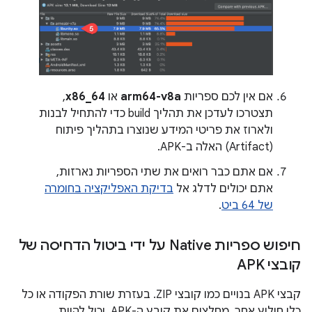
אם אין לכם ספריות
arm64-v8a
או
x86_64
,
תצטרכו לעדכן את תהליך build כדי להתחיל לבנות
ולארוז את פריטי המידע שנוצרו בתהליך פיתוח
(Artifact) האלה ב-APK.
אם אתם כבר רואים את שתי הספריות נארזות,
אתם יכולים לדלג אל
בדיקת האפליקציה בחומרה
של 64 ביט
.
חיפוש ספריות Native על ידי ביטול הדחיסה של
קובצי APK
קבצי APK בנויים כמו קובצי ZIP. בעזרת שורת הפקודה או כל
כלי חילוץ אחר, מחלצים את קובץ ה-APK. יכול להיות