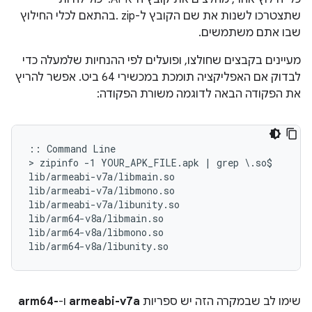
שתצטרכו לשנות את שם הקובץ ל-zip .בהתאם לכלי החילוץ
שבו אתם משתמשים.
מעיינים בקבצים שחולצו, ופועלים לפי ההנחיות שלמעלה כדי
לבדוק אם האפליקציה תומכת במכשירי 64 ביט. אפשר להריץ
את הפקודה הבאה לדוגמה משורת הפקודה:
:: Command Line

> zipinfo -1 YOUR_APK_FILE.apk | grep \.so$

lib/armeabi-v7a/libmain.so

lib/armeabi-v7a/libmono.so

lib/armeabi-v7a/libunity.so

lib/arm64-v8a/libmain.so

lib/arm64-v8a/libmono.so

שימו לב שבמקרה הזה יש ספריות
armeabi-v7a
ו-
arm64-