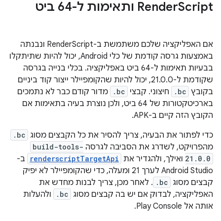
Script ותאימות ל-64 ביט
‫Render
אם האפליקציה שלכם משתמשת ב-RenderScript ונבנתה
באמצעות גרסה קודמת של כלי Android, יכול להיות שתיתקלו
בבעיות תאימות ל-64 ביט באפליקציה. בכלי בנייה בגרסה
שקודמת ל-21.0.0, יכול להיות שהקומפיילר ייצור קוד ביניים
בקובץ
.bc
חיצוני. קבצי
.bc
מדור קודם כבר לא נתמכים
בארכיטקטורות של 64 ביט, ולכן נוצרת בעיה בתאימות אם
הקובץ הזה קיים ב-APK.
כדי לפתור את הבעיה, צריך להסיר את כל הקבצים מסוג
.bc
מהפרויקט, לשדרג את הסביבה לגרסה
build-tools-
21.0.0
ואילך, ולהגדיר את
renderscriptTargetApi
ב-
Android Studio לערך 21 ומעלה, כדי שהקומפיילר לא יפיק
קבצים מסוג
.bc
. לאחר מכן, צריך לבנות מחדש את
האפליקציה, לבדוק אם יש בה קבצים מסוג
.bc
ולהעלות
אותה אל Play Console.