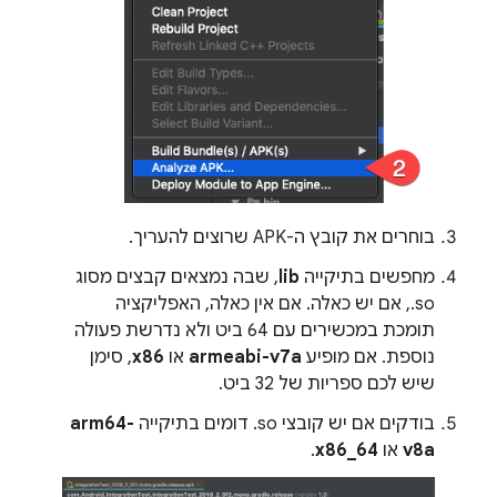
בוחרים את קובץ ה-APK שרוצים להעריך.
מחפשים בתיקייה
lib
, שבה נמצאים קבצים מסוג
‎.so, אם יש כאלה. אם אין כאלה, האפליקציה
תומכת במכשירים עם 64 ביט ולא נדרשת פעולה
נוספת. אם מופיע
armeabi-v7a
או
x86
, סימן
שיש לכם ספריות של 32 ביט.
בודקים אם יש קובצי ‎.so דומים בתיקייה
arm64-
v8a
או
x86_64
.