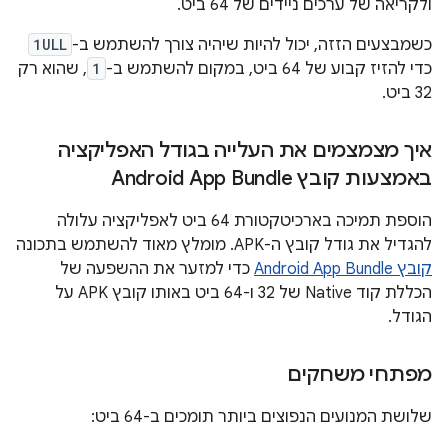
ולקריאה של ערכים ניידים של 64 ביט.
כשמבצעים הזזה, יכול להיות שיהיה צורך להשתמש ב-
1ULL
כדי להזיז קבוע של 64 ביט, במקום להשתמש ב-
1
, שהוא רק
32 ביט.
איך מצמצמים את העלייה בגודל האפליקציה
באמצעות קובץ Android App Bundle
הוספת תמיכה בארכיטקטורת 64 ביט לאפליקציה עלולה
להגדיל את גודל קובץ ה-APK. מומלץ מאוד להשתמש בתכונה
קובץ Android App Bundle
כדי למזער את ההשפעה של
הכללת קוד Native של 32 ו-64 ביט באותו קובץ APK על
הגודל.
מפתחי משחקים
שלושת המנועים הנפוצים ביותר תומכים ב-64 ביט: