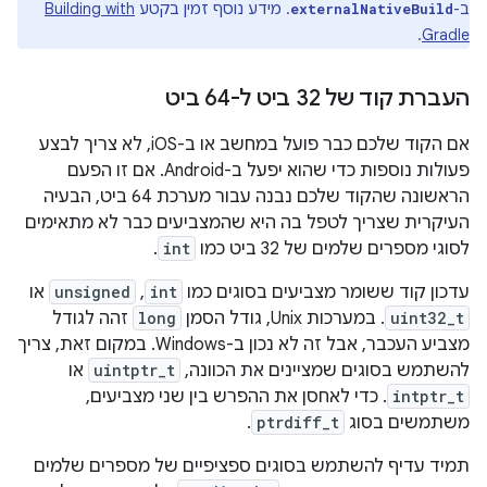
ב-
. מידע נוסף זמין בקטע
Building with
externalNativeBuild
.
Gradle
העברת קוד של 32 ביט ל-64 ביט
אם הקוד שלכם כבר פועל במחשב או ב-iOS, לא צריך לבצע
פעולות נוספות כדי שהוא יפעל ב-Android. אם זו הפעם
הראשונה שהקוד שלכם נבנה עבור מערכת 64 ביט, הבעיה
העיקרית שצריך לטפל בה היא שהמצביעים כבר לא מתאימים
לסוגי מספרים שלמים של 32 ביט כמו
int
.
עדכון קוד ששומר מצביעים בסוגים כמו
int
, ‏
unsigned
או
uint32_t
. במערכות Unix, גודל הסמן
long
זהה לגודל
מצביע העכבר, אבל זה לא נכון ב-Windows. במקום זאת, צריך
להשתמש בסוגים שמציינים את הכוונה,
uintptr_t
או
intptr_t
. כדי לאחסן את ההפרש בין שני מצביעים,
משתמשים בסוג
ptrdiff_t
.
תמיד עדיף להשתמש בסוגים ספציפיים של מספרים שלמים