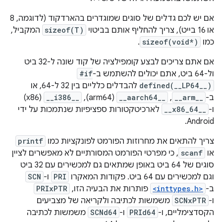
אם יש לכם גדלים של סוגים שמוגדרים בהארדקוד (לדוגמה, 8
או 16 בייט), צריך להחליף אותם בביטוי
sizeof(T)
המקביל,
כמו
sizeof(void*)
.
אם אתם צריכים לבצע קומפילציה של קוד שונה ל-32 ביט
ול-64 ביט, אתם יכולים להשתמש ב-
#if
defined(__LP64__)
להבדלים כלליים בין 32 ל-64, או
ב-
__arm__
,‏
__aarch64__
(arm64),‏
__i386__
(x86)
ו-
__x86_64__
לארכיטקטורות ספציפיות שנתמכות על ידי
Android.
צריך להתאים את מחרוזות הפורמט לפונקציות כמו
printf
או
scanf
, כי מפרטי הפורמט המסורתיים לא מאפשרים לציין
סוגים של 64 ביט באופן שמתאים גם למכשירים עם 32 ביט
וגם למכשירים עם 64 ביט. פקודות המאקרו
PRI
ו-
SCN
ב-
<inttypes.h>
פותרות את הבעיה הזו,
PRIxPTR
ו-
SCNxPTR
משמשות לכתיבה ולקריאה של מצביעים
הקסדצימליים, ו-
PRId64
ו-
SCNd64
משמשות לכתיבה