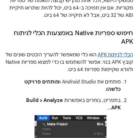
ממשקי ה-ABI, ולכל אחת מהן יש קבוצה תואמת של ספריות
מקוריות. אם אין תמיכה ב-64 ביט, יכול להיות שתראו תיקיית
ABI של 32 ביט, אבל לא תיקייה של 64 ביט.
חיפוש ספריות Native באמצעות הכלי לניתוח
APK
הכלי לניתוח APK
הוא כלי שמאפשר להעריך היבטים שונים של
קובץ APK בנוי. אפשר להשתמש בו כדי למצוא ספריות Native
ולוודא שקיימות ספריות 64 ביט.
פותחים את
Android Studio
ו
פותחים פרויקט
כלשהו
.
בתפריט, בוחרים באפשרות
Build > Analyze
…
APK