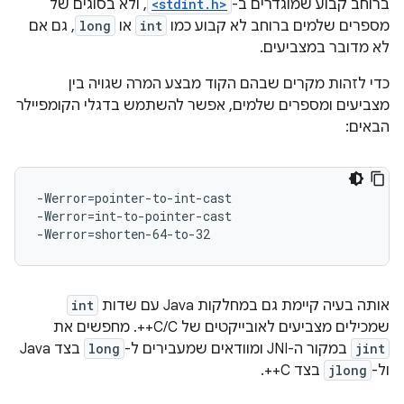
ברוחב קבוע שמוגדרים ב-
<stdint.h>
, ולא בסוגים של
מספרים שלמים ברוחב לא קבוע כמו
int
או
long
, גם אם
לא מדובר במצביעים.
כדי לזהות מקרים שבהם הקוד מבצע המרה שגויה בין
מצביעים ומספרים שלמים, אפשר להשתמש בדגלי הקומפיילר
הבאים:
-Werror=pointer-to-int-cast

-Werror=int-to-pointer-cast

אותה בעיה קיימת גם במחלקות Java עם שדות
int
שמכילים מצביעים לאובייקטים של C/C++. מחפשים את
jint
במקור ה-JNI ומוודאים שמעבירים ל-
long
בצד Java
ול-
jlong
בצד C++.