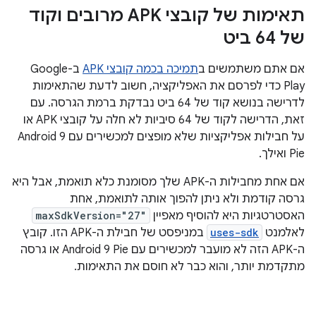
תאימות של קובצי APK מרובים וקוד
של 64 ביט
אם אתם משתמשים ב
תמיכה בכמה קובצי APK
ב-Google
Play כדי לפרסם את האפליקציה, חשוב לדעת שהתאימות
לדרישה בנושא קוד של 64 ביט נבדקת ברמת הגרסה. עם
זאת, הדרישה לקוד של 64 סיביות לא חלה על קובצי APK או
על חבילות אפליקציות שלא מופצים למכשירים עם Android 9
Pie ואילך.
אם אחת מחבילות ה-APK שלך מסומנת כלא תואמת, אבל היא
גרסה קודמת ולא ניתן להפוך אותה לתואמת, אחת
האסטרטגיות היא להוסיף מאפיין
maxSdkVersion="27"
לאלמנט
uses-sdk
במניפסט של חבילת ה-APK הזו. קובץ
ה-APK הזה לא מועבר למכשירים עם Android 9 Pie או גרסה
מתקדמת יותר, והוא כבר לא חוסם את התאימות.