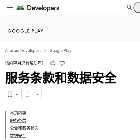
GOOGLE PLAY
Android Developers
Google Play
该内容对您有帮助吗？
服务条款和数据安全
本页内容
服务条款
公告和服务状态
数据安全