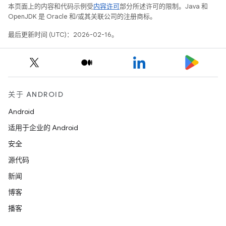
本页面上的内容和代码示例受
内容许可
部分所述许可的限制。Java 和
OpenJDK 是 Oracle 和/或其关联公司的注册商标。
最后更新时间 (UTC)：2026-02-16。
关于 ANDROID
Android
适用于企业的 Android
安全
源代码
新闻
博客
播客