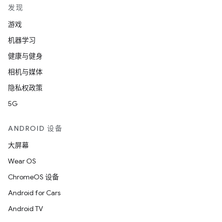
发现
游戏
机器学习
健康与健身
相机与媒体
隐私权政策
5G
ANDROID 设备
大屏幕
Wear OS
ChromeOS 设备
Android for Cars
Android TV