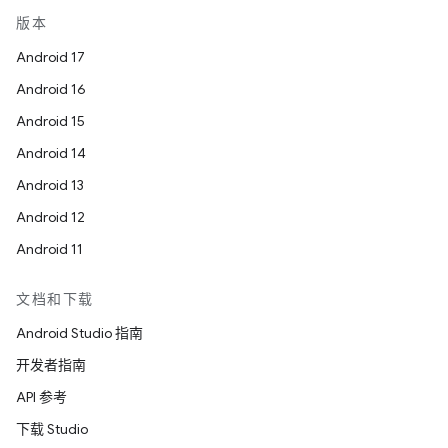
版本
Android 17
Android 16
Android 15
Android 14
Android 13
Android 12
Android 11
文档和下载
Android Studio 指南
开发者指南
API 参考
下载 Studio