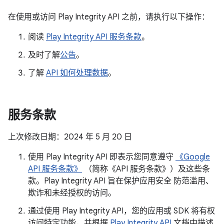
在使用或访问 Play Integrity API 之前，请执行以下操作：
阅读
Play Integrity API 服务条款
。
及时了解
公告
。
了解
API 如何处理数据
。
服务条款
y.model
上次修改日期：2024 年 5 月 20 日
使用 Play Integrity API 即表示您同意遵守
《Google
API 服务条款》
（简称《API 服务条款》）及这些条
款。Play Integrity API 旨在保护应用安全 防范滥用、
欺诈和未经授权的访问。
通过使用 Play Integrity API，您的应用或 SDK 将有权
访问特定功能，并根据
Play Integrity API
文档中描述