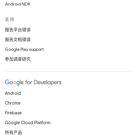
Android NDK
支持
报告平台错误
报告文档错误
Google Play support
参加调查研究
Android
Chrome
Firebase
Google Cloud Platform
所有产品