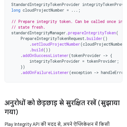
StandardIntegrityTokenProvider
integrityTokenProvi
long
cloudProjectNumber
=
...;
// Prepare integrity token. Can be called once in 
// state fresh.
standardIntegrityManager
.
prepareIntegrityToken
(
PrepareIntegrityTokenRequest
.
builder
()
.
setCloudProjectNumber
(
cloudProjectNumber
)
.
build
())
.
addOnSuccessListener
(
tokenProvider
->
{
integrityTokenProvider
=
tokenProvider
;
})
.
addOnFailureListener
(
exception
->
handleError
अनुरोधों को छेड़छाड़ से सुरक्षित रखें (सुझाया
गया)
Play Integrity API की मदद से, अपने ऐप्लिकेशन में किसी