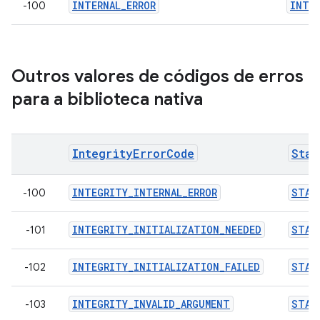
INTERNAL_ERROR
INTER
-100
Outros valores de códigos de erros
para a biblioteca nativa
IntegrityErrorCode
Stan
INTEGRITY_INTERNAL_ERROR
STAN
-100
INTEGRITY_INITIALIZATION_NEEDED
STAN
-101
INTEGRITY_INITIALIZATION_FAILED
STAN
-102
INTEGRITY_INVALID_ARGUMENT
STAN
-103