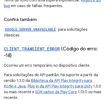
Tente de novo com uma espera exponencial.
Registre um
bug
em caso de falhas frequentes.
Confira também
GOOGLE_SERVER_UNAVAILABLE
para solicitações
clássicas.
CLIENT
_
TRANSIENT
_
ERROR
(Código do erro:
-18)
Ocorreu um erro temporário no dispositivo cliente.
Para solicitações de API padrão, há suporte a partir da
versão 1.3.0 da
Biblioteca da API Play Integrity para
Kotlin e Java
,
Plug-in da API Play Integrity para Unity
1.3.0
ou mais recente e
SDK nativo da Play Core
1.13.0 ou mais
recente.