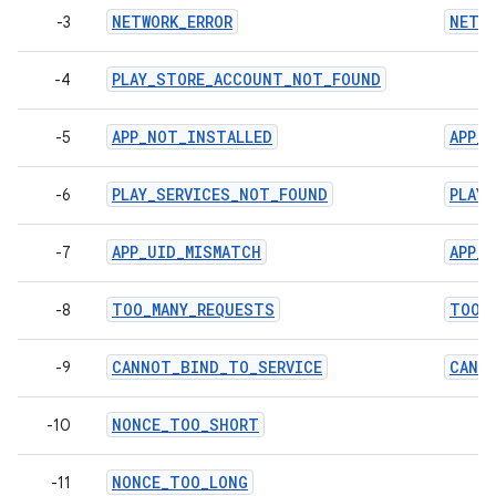
NETWORK_ERROR
NETWO
-3
PLAY_STORE_ACCOUNT_NOT_FOUND
-4
APP_NOT_INSTALLED
APP_
-5
PLAY_SERVICES_NOT_FOUND
PLAY
-6
APP_UID_MISMATCH
APP_
-7
TOO_MANY_REQUESTS
TOO_
-8
CANNOT_BIND_TO_SERVICE
CANN
-9
NONCE_TOO_SHORT
-10
NONCE_TOO_LONG
-11