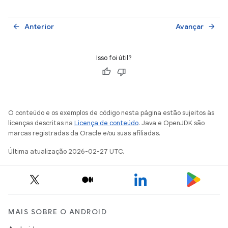
Anterior
Avançar
arrow_back
arrow_forward
Isso foi útil?
O conteúdo e os exemplos de código nesta página estão sujeitos às
licenças descritas na
Licença de conteúdo
. Java e OpenJDK são
marcas registradas da Oracle e/ou suas afiliadas.
Última atualização 2026-02-27 UTC.
MAIS SOBRE O ANDROID