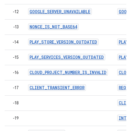
GOOGLE_SERVER_UNAVAILABLE
GOOGL
-12
NONCE_IS_NOT_BASE64
-13
PLAY_STORE_VERSION_OUTDATED
PLAY
-14
PLAY_SERVICES_VERSION_OUTDATED
PLAY
-15
CLOUD_PROJECT_NUMBER_IS_INVALID
CLOU
-16
CLIENT_TRANSIENT_ERROR
REQU
-17
CLIE
-18
INTE
-19