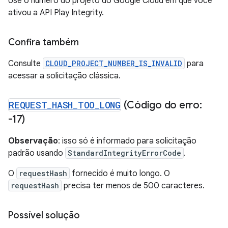
Use o número do projeto do Google Cloud em que você
ativou a API Play Integrity.
Confira também
Consulte
CLOUD_PROJECT_NUMBER_IS_INVALID
para
acessar a solicitação clássica.
REQUEST
_
HASH
_
TOO
_
LONG
(Código do erro:
-17)
Observação
: isso só é informado para solicitação
padrão usando
StandardIntegrityErrorCode
.
O
requestHash
fornecido é muito longo. O
requestHash
precisa ter menos de 500 caracteres.
Possível solução