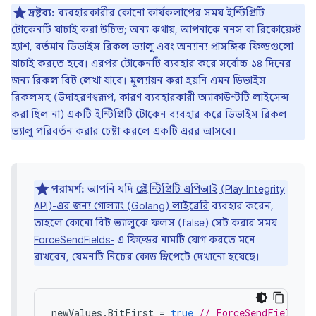
দ্রষ্টব্য:
ব্যবহারকারীর কোনো কার্যকলাপের সময় ইন্টিগ্রিটি
টোকেনটি যাচাই করা উচিত; অন্য কথায়, আপনাকে ননস বা রিকোয়েস্ট
হ্যাশ, বর্তমান ডিভাইস রিকল ভ্যালু এবং অন্যান্য প্রাসঙ্গিক ফিল্ডগুলো
যাচাই করতে হবে। এরপর টোকেনটি ব্যবহার করে সর্বোচ্চ ১৪ দিনের
জন্য রিকল বিট লেখা যাবে। মূল্যায়ন করা হয়নি এমন ডিভাইস
রিকলসহ (উদাহরণস্বরূপ, কারণ ব্যবহারকারী অ্যাকাউন্টটি লাইসেন্স
করা ছিল না) একটি ইন্টিগ্রিটি টোকেন ব্যবহার করে ডিভাইস রিকল
ভ্যালু পরিবর্তন করার চেষ্টা করলে একটি এরর আসবে।
পরামর্শ:
আপনি যদি
প্লে ইন্টিগ্রিটি এপিআই (Play Integrity
API)-এর জন্য গোল্যাং (Golang) লাইব্রেরি
ব্যবহার করেন,
তাহলে কোনো বিট ভ্যালুকে ফলস (false) সেট করার সময়
ForceSendFields-
এ ফিল্ডের নামটি যোগ করতে মনে
রাখবেন, যেমনটি নিচের কোড স্নিপেটে দেখানো হয়েছে।
newValues
.
BitFirst
=
true
// ForceSendFields o