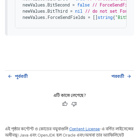
newValues
.
BitSecond
=
false
// ForceSendFields
newValues
.
BitThird
=
nil
// do not set ForceSe
newValues
.
ForceSendFields
=
[]
string
{
"BitSecon
পূর্ববর্তী
পরবর্তী
arrow_back
arrow_forward
এটি কাজে লেগেছে?
এই পৃষ্ঠার কন্টেন্ট ও কোডের নমুনাগুলি
Content License
-এ বর্ণিত লাইসেন্সের
অধীনস্থ। Java এবং OpenJDK হল Oracle এবং/অথবা তার অ্যাফিলিয়েট