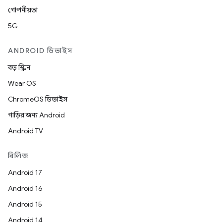
গোপনীয়তা
5G
ANDROID ডিভাইস
বড় স্ক্রিন
Wear OS
ChromeOS ডিভাইস
গাড়ির জন্য Android
Android TV
রিলিজ
Android 17
Android 16
Android 15
Android 14