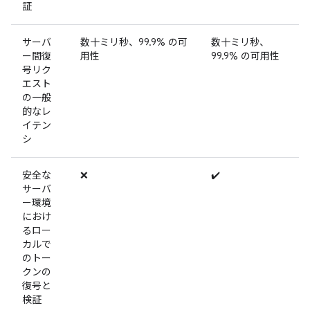
証
サーバ
数十ミリ秒、99.9% の可
数十ミリ秒、
ー間復
用性
99.9% の可用性
号リク
エスト
の一般
的なレ
イテン
シ
安全な
❌
✔️
サーバ
ー環境
におけ
るロー
カルで
のトー
クンの
復号と
検証