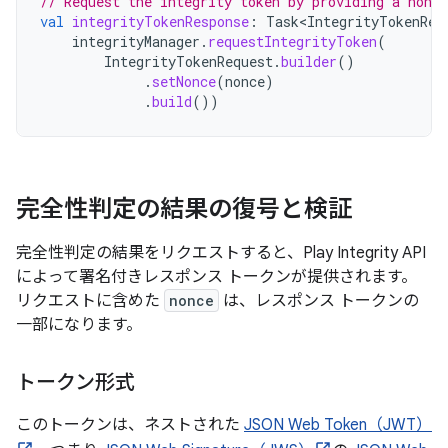
// Request the integrity token by providing a nonce
val
integrityTokenResponse
:
Task<IntegrityTokenRes
integrityManager
.
requestIntegrityToken
(
IntegrityTokenRequest
.
builder
()
.
setNonce
(
nonce
)
.
build
())
完全性判定の結果の復号と検証
完全性判定の結果をリクエストすると、Play Integrity API
によって署名付きレスポンス トークンが提供されます。
リクエストに含めた
nonce
は、レスポンス トークンの
一部になります。
トークン形式
このトークンは、ネストされた
JSON Web Token（JWT）