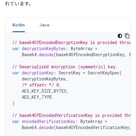
れています。
Kotlin
Java
// base64OfEncodedDecryptionKey is provided throug
var
decryptionKeyBytes
:
ByteArray
=
Base64
.
decode
(
base64OfEncodedDecryptionKey
,
Ba
// Deserialized encryption (symmetric) key.
var
decryptionKey
:
SecretKey
=
SecretKeySpec
(
decryptionKeyBytes
,
/* offset= */
0
,
AES_KEY_SIZE_BYTES
,
AES_KEY_TYPE
)
// base64OfEncodedVerificationKey is provided thro
var
encodedVerificationKey
:
ByteArray
=
Base64
.
decode
(
base64OfEncodedVerificationKey
,