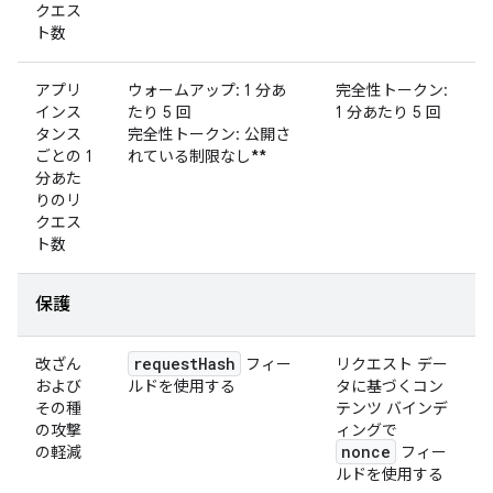
クエス
ト数
アプリ
ウォームアップ: 1 分あ
完全性トークン:
インス
たり 5 回
1 分あたり 5 回
タンス
完全性トークン: 公開さ
ごとの 1
れている制限なし
**
分あた
りのリ
クエス
ト数
保護
request
Hash
改ざん
フィー
リクエスト デー
および
ルドを使用する
タに基づくコン
その種
テンツ バインデ
の攻撃
ィングで
nonce
の軽減
フィー
ルドを使用する