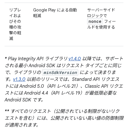
リプレ
Google Play による自動
サーバーサイド
イおよ
軽減
ロジックで
nonce
びその
フィー
種の攻
ルドを使用する
撃の軽
減
*
Play Integrity API ライブラリ
v1.4.0
以降では、サポート
される最小 Android SDK はリクエスト タイプごとに同じ
で、ライブラリの
minSdkVersion
によって決まりま
す。
v1.3.0
以前のリリースでは、Standard API リクエス
トには Android 5.0（API レベル 21）、Classic API リクエ
ストには Android 4.4（API レベル 19）が最低限必要な
Android SDK です。
**
すべてのリクエスト（公開されている制限がないリク
エストを含む）には、公開されていない高い値の防御制限
が適用されます。