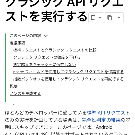
クラシック API リクエ
ストを実行する
このページの内容
考慮事項
標準リクエストとクラシック リクエストの比較
クラシック リクエストの頻度を下げる
判定結果をキャッシュに保存しない
nonce フィールドを使用してクラシック リクエストを保護する
y.model
指数バックオフを使用してクラシック リクエストを再試行する
概要
ノンスを生成する
ほとんどのデベロッパーに適している
標準 API リクエスト
のみの実行を計画している場合は、
完全性判定の結果
の説
明にスキップできます。このページでは、Android
4.4（API レベル 19）以降でサポートされているクラシッ