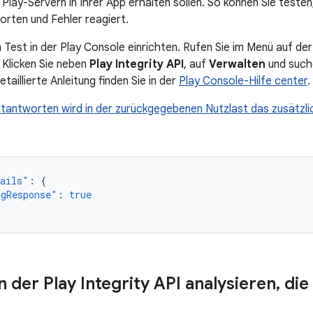
lay-Servern in Ihrer App erhalten sollen. So können Sie testen,
rten und Fehler reagiert.
 Test in der Play Console einrichten. Rufen Sie im Menü auf der
 Klicken Sie neben
Play Integrity API
, auf
Verwalten
und such
etaillierte Anleitung finden Sie in der
Play Console-Hilfe center
.
stantworten wird in der zurückgegebenen Nutzlast das zusätzl
tails"
:
{
ngResponse"
:
true
 der Play Integrity API analysieren
,
die 