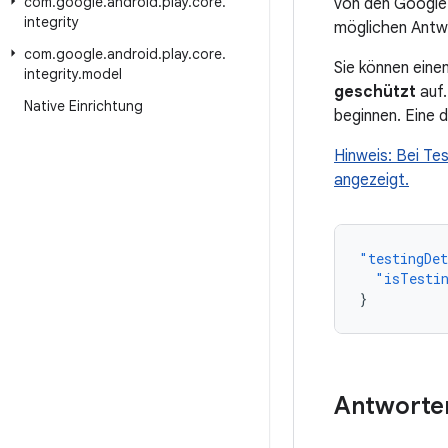
com
.
google
.
android
.
play
.
core
.
von den Google P
integrity
möglichen Antwo
com
.
google
.
android
.
play
.
core
.
Sie können einen
integrity
.
model
geschützt
auf.
Native Einrichtung
beginnen. Eine d
Hinweis: Bei Te
angezeigt.
"testingDe
"isTesti
}
Antworten