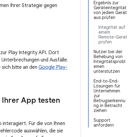
Ergebnis zur
hmen Ihrer Strategie gegen
Geräteintegrität
von jedem Gerät
aus prüfen
Integrität auf
einem
Remote-Gerät
prüfen
Nutzer bei der
zur Play Integrity API. Dort
Behebung von
r Unterbrechungen und Ausfälle.
Integritätsprobl
emen
 sich bitte an den
Google Play-
unterstützen
End-to-End-
Lösungen für
Unternehmen
zur
 Ihrer App testen
Betrugserkennu
ng in Betracht
ziehen
Support
p interagiert. Für die von Ihnen
anfordern
ehlercode auswählen, die sie