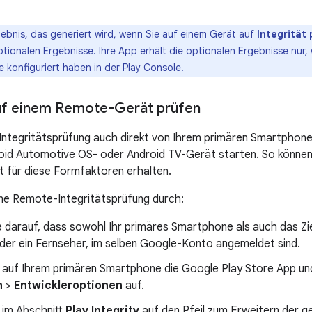
ebnis, das generiert wird, wenn Sie auf einem Gerät auf
Integrität
ionalen Ergebnisse. Ihre App erhält die optionalen Ergebnisse nur, w
ie
konfiguriert
haben in der Play Console.
auf einem Remote-Gerät prüfen
 Integritätsprüfung auch direkt von Ihrem primären Smartphon
id Automotive OS- oder Android TV-Gerät starten. So können 
t für diese Formfaktoren erhalten.
ine Remote-Integritätsprüfung durch:
 darauf, dass sowohl Ihr primäres Smartphone als auch das Zie
oder ein Fernseher, im selben Google-Konto angemeldet sind.
e auf Ihrem primären Smartphone die Google Play Store App und
n
>
Entwickleroptionen
auf.
 im Abschnitt
Play Integrity
auf den Pfeil zum Erweitern der g