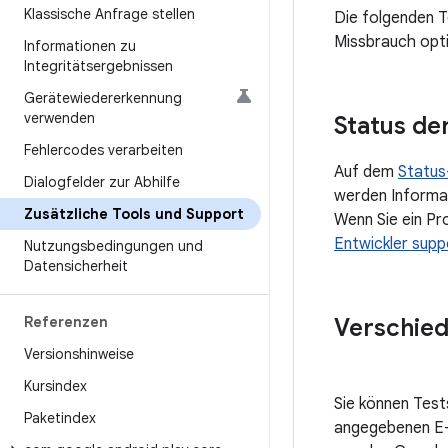
Klassische Anfrage stellen
Die folgenden T
Missbrauch opti
Informationen zu
Integritätsergebnissen
Gerätewiedererkennung
verwenden
Status der
Fehlercodes verarbeiten
Auf dem
Status
Dialogfelder zur Abhilfe
werden Informat
Zusätzliche Tools und Support
Wenn Sie ein Pr
Entwickler supp
Nutzungsbedingungen und
Datensicherheit
Referenzen
Verschied
Versionshinweise
Kursindex
Sie können Tests
Paketindex
angegebenen E-M