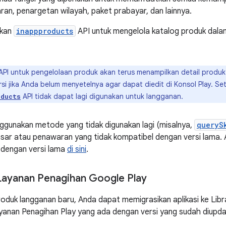
an, penargetan wilayah, paket prabayar, dan lainnya.
akan
inappproducts
API untuk mengelola katalog produk dalam
PI untuk pengelolaan produk akan terus menampilkan detail produk
si jika Anda belum menyetelnya agar dapat diedit di Konsol Play. Se
API tidak dapat lagi digunakan untuk langganan.
oducts
nggunakan metode yang tidak digunakan lagi (misalnya,
queryS
asar atau penawaran yang tidak kompatibel dengan versi lam
 dengan versi lama
di sini
.
Layanan Penagihan Google Play
duk langganan baru, Anda dapat memigrasikan aplikasi ke Libr
yanan Penagihan Play yang ada dengan versi yang sudah diupdat