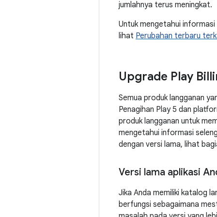
jumlahnya terus meningkat.
Untuk mengetahui informasi 
lihat
Perubahan terbaru terka
Upgrade Play Bill
Semua produk langganan yang 
Penagihan Play 5 dan platfo
produk langganan untuk memi
mengetahui informasi selen
dengan versi lama, lihat bag
Versi lama aplikasi A
Jika Anda memiliki katalog l
berfungsi sebagaimana mesti
masalah pada versi yang leb