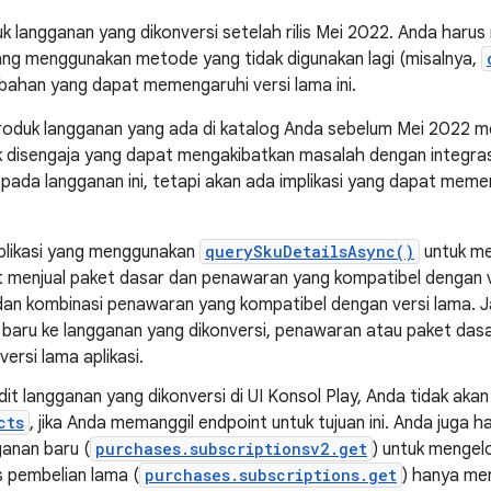
k langganan yang dikonversi setelah rilis Mei 2022. Anda haru
 yang menggunakan metode yang tidak digunakan lagi (misalnya,
ahan yang dapat memengaruhi versi lama ini.
oduk langganan yang ada di katalog Anda sebelum Mei 2022 me
k disengaja yang dapat mengakibatkan masalah dengan integra
ada langganan ini, tetapi akan ada implikasi yang dapat memen
aplikasi yang menggunakan
querySkuDetailsAsync()
untuk me
 menjual paket dasar dan penawaran yang kompatibel dengan v
dan kombinasi penawaran yang kompatibel dengan versi lama. J
baru ke langganan yang dikonversi, penawaran atau paket das
versi lama aplikasi.
dit langganan yang dikonversi di UI Konsol Play, Anda tidak ak
cts
, jika Anda memanggil endpoint untuk tujuan ini. Anda juga 
ganan baru (
purchases.subscriptionsv2.get
) untuk mengelo
s pembelian lama (
purchases.subscriptions.get
) hanya me