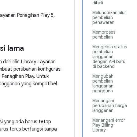
dibeli
Meluncurkan alur
Layanan Penagihan Play 5,
pembelian
penawaran
Memproses
pembelian
si lama
Mengelola status
pembelian
langganan
dari rilis Library Layanan
dengan API baru
di backend
embuat perubahan konfigurasi
 Penagihan Play. Untuk
Mengubah
pembelian
langganan yang kompatibel
langganan
pengguna
Menangani
perubahan harga
langganan
Menangani error
asi yang ada harus tetap
Play Billing
arus terus berfungsi tanpa
Library