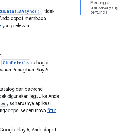
Menangani
transaksi yang
kuDetailsAsync()
) tidak
tertunda
a. Anda dapat membaca
y
yang relevan.
n
n
SkuDetails
sebagai
ayanan Penagihan Play 6
katalog dan backend
k digunakan lagi. Jika Anda
low
, seharusnya aplikasi
mengadopsi sepenuhnya
fitur
 Google Play 5, Anda dapat