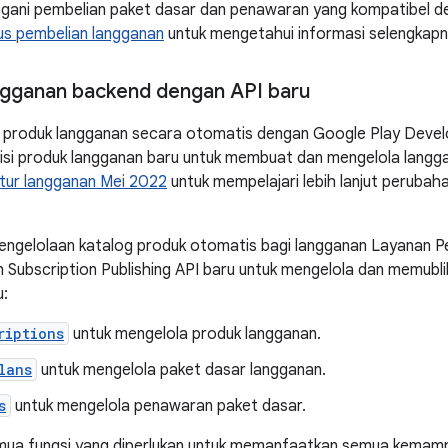
ngani pembelian paket dasar dan penawaran yang kompatibel d
us pembelian langganan
untuk mengetahui informasi selengkapn
ngganan backend dengan API baru
g produk langganan secara otomatis dengan Google Play Devel
isi produk langganan baru untuk membuat dan mengelola langga
itur langganan Mei 2022
untuk mempelajari lebih lanjut perubah
engelolaan katalog produk otomatis bagi langganan Layanan Pe
 Subscription Publishing API baru untuk mengelola dan memubli
u:
riptions
untuk mengelola produk langganan.
lans
untuk mengelola paket dasar langganan.
s
untuk mengelola penawaran paket dasar.
semua fungsi yang diperlukan untuk memanfaatkan semua kemamp