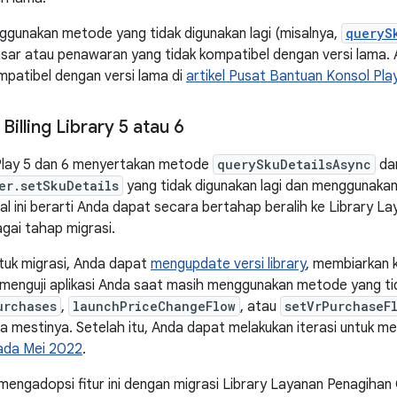
nggunakan metode yang tidak digunakan lagi (misalnya,
queryS
asar atau penawaran yang tidak kompatibel dengan versi lam
patibel dengan versi lama di
artikel Pusat Bantuan Konsol Pla
illing Library 5 atau 6
Play 5 dan 6 menyertakan metode
querySkuDetailsAsync
da
er.setSkuDetails
yang tidak digunakan lagi dan menggunaka
l ini berarti Anda dapat secara bertahap beralih ke Library L
ai tahap migrasi.
tuk migrasi, Anda dapat
mengupdate versi library
, membiarkan 
enguji aplikasi Anda saat masih menggunakan metode yang tida
urchases
,
launchPriceChangeFlow
, atau
setVrPurchaseF
a mestinya. Setelah itu, Anda dapat melakukan iterasi untuk 
pada Mei 2022
.
mengadopsi fitur ini dengan migrasi Library Layanan Penagihan