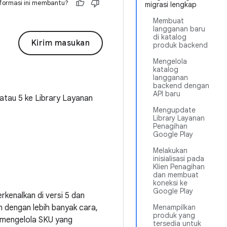
formasi ini membantu?
migrasi lengkap
Membuat
langganan baru
di katalog
Kirim masukan
produk backend
Mengelola
katalog
langganan
backend dengan
API baru
 atau 5 ke Library Layanan
Mengupdate
Library Layanan
Penagihan
Google Play
Melakukan
inisialisasi pada
Klien Penagihan
dan membuat
koneksi ke
Google Play
rkenalkan di versi 5 dan
 dengan lebih banyak cara,
Menampilkan
produk yang
 mengelola SKU yang
tersedia untuk