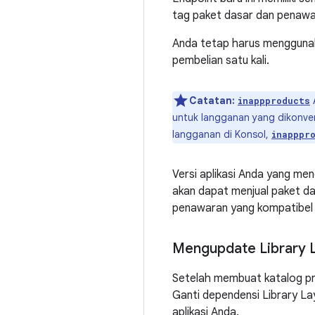
tag paket dasar dan penawar
Anda tetap harus menggun
pembelian satu kali.
Catatan:
A
inappproducts
untuk langganan yang dikonver
langganan di Konsol,
inapppr
Versi aplikasi Anda yang me
akan dapat menjual paket d
penawaran yang kompatibel
Mengupdate Library 
Setelah membuat katalog pro
Ganti dependensi Library La
aplikasi Anda.