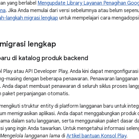
ian yang berlabel
Mengupdate Library Layanan Penagihan Goog
una
. Jika Anda memulai dari versi sebelumnya atau belum sepen
ah-langkah migrasi lengkap
untuk mempelajari cara mengadopsi
migrasi lengkap
ru di katalog produk backend
Play atau API Developer Play, Anda kini dapat mengonfigurasi
ng-masing dengan beberapa penawaran. Penawaran langganan 
el. Anda dapat membuat penawaran di seluruh siklus proses la
n paket perpanjangan otomatis.
engikuti struktur entity di platform langganan baru untuk integ
um memigrasikan aplikasi. Anda dapat menggabungkan produk du
sama dalam satu langganan, serta menggunakan paket dasar da
si yang ingin Anda tawarkan. Untuk mengetahui informasi sele
Mengelola langganan lama
di
Artikel bantuan Konsol Play
.