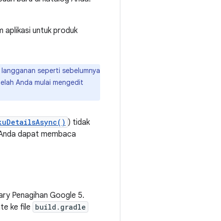
 aplikasi untuk produk
 langganan seperti sebelumnya
telah Anda mulai mengedit
kuDetailsAsync()
) tidak
a. Anda dapat membaca
ary Penagihan Google 5.
e ke file
build.gradle