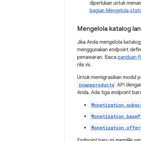
diperlukan untuk mena
bagian Mengelola stat
Mengelola katalog la
Jika Anda mengelola katalo
menggunakan endpoint defin
penawaran. Baca
panduan f
rilis ini.
Untuk memigrasikan modul p
inappproducts
API dengan
Anda. Ada tiga endpoint bar
Monetization.subsc
Monetization.baseP
Monetization.offer
Endpoint baru ini memiliki 