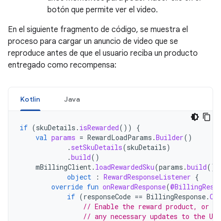
botón que permite ver el video.
En el siguiente fragmento de código, se muestra el
proceso para cargar un anuncio de video que se
reproduce antes de que el usuario reciba un producto
entregado como recompensa:
Kotlin
Java
if
(
skuDetails
.
isRewarded
())
{
val
params
=
RewardLoadParams
.
Builder
()
.
setSkuDetails
(
skuDetails
)
.
build
()
mBillingClient
.
loadRewardedSku
(
params
.
build
(),
object
:
RewardResponseListener
{
override
fun
onRewardResponse
(
@BillingResp
if
(
responseCode
==
BillingResponse
.
OK
// Enable the reward product, or m
// any necessary updates to the UI.