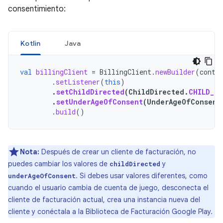
consentimiento:
Kotlin
Java
val
billingClient
=
BillingClient
.
newBuilder
(
conte
.
setListener
(
this
)
.
setChildDirected
(
ChildDirected
.
CHILD_D
.
setUnderAgeOfConsent
(
UnderAgeOfConsent
.
build
()
Nota:
Después de crear un cliente de facturación, no
puedes cambiar los valores de
y
childDirected
. Si debes usar valores diferentes, como
underAgeOfConsent
cuando el usuario cambia de cuenta de juego, desconecta el
cliente de facturación actual, crea una instancia nueva del
cliente y conéctala a la Biblioteca de Facturación Google Play.