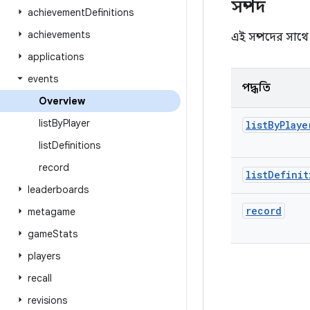
সম্পদ
achievement
Definitions
achievements
এই সম্পদের সাথে য
applications
events
পদ্ধতি
Overview
list
By
Player
list
By
Playe
list
Definitions
record
list
Definit
leaderboards
record
metagame
game
Stats
players
recall
revisions