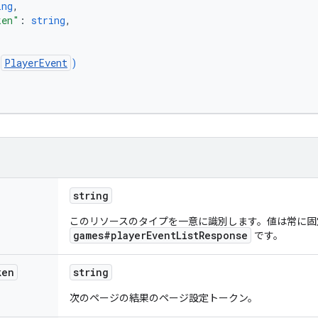
ing
,
ken"
: 
string
,
(
PlayerEvent
)
string
このリソースのタイプを一意に識別します。値は常に固
games#playerEventListResponse
です。
ken
string
次のページの結果のページ設定トークン。