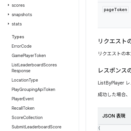
scores
page
Token
snapshots
stats
Types
リクエスト
Error
Code
リクエストの本
Game
Player
Token
List
Leaderboard
Scores
レスポンス
Response
Location
Type
ListByPlaye
Play
Grouping
Api
Token
成功した場合、
Player
Event
Recall
Token
JSON 表現
Score
Collection
Submit
Leaderboard
Score
{