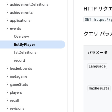
achievement
Definitions
HTTP リク
achievements
GET https://
applications
events
クエリ パラ
Overview
list
By
Player
list
Definitions
パラメータ
record
language
leaderboards
metagame
game
Stats
max
Results
players
recall
revisions