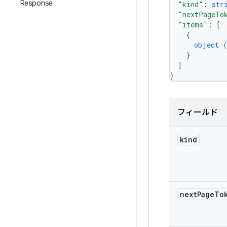
Response
"kind"
: 
str
"nextPageTo
"items"
: 
[
{
object 
}
]
}
フィールド
kind
next
Page
To