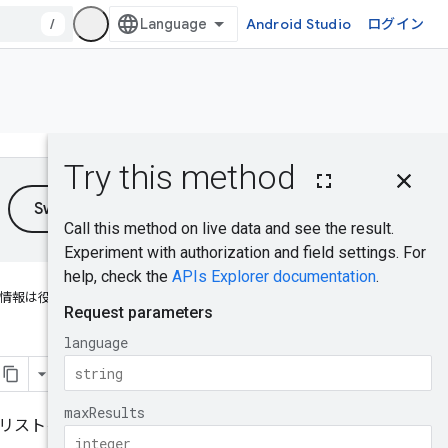
/
Android Studio
ログイン
このページの内
容
HTTP リクエス
ト
クエリ パラメー
タ
情報は役に立ちましたか？
リクエストの本
文
レスポンスの本
文
認可スコープ
リストを返します。