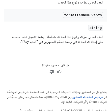
العدد الحالي لمرّات وقوع هذا الحدث
formatted
Num
Events
string
العدد الحالي لمرّات وقوع هذا الحدث، كسلسلة. يعتمد تنسيق هذه السلسلة
على إعدادات الحدث في وحدة تحكّم المطوّرين في "ألعاب Play".
هل كان المحتوى مفيدًا؟
يخضع كل من المحتوى وعيّنات التعليمات البرمجية في هذه الصفحة للتراخيص الموضحّة
في
ترخيص استخدام المحتوى
. إنّ Java وOpenJDK هما علامتان تجاريتان مسجَّلتان
لشركة Oracle و/أو الشركات التابعة لها.
تاريخ التعديل الأخير: 2025-07-26 (حسب التوقيت العالمي المتفَّق عليه)