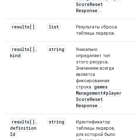
Score
Reset
Response
.
results[]
list
Результаты сброса
таблицы лидеров.
results[]
.
string
Уникально
kind
определяет тип
этого ресурса.
Значением всегда
является
фиксированная
games
строка
Management#player
Score
Reset
Response
.
results[]
.
string
Идентификатор
definition
таблицы лидеров,
Id
для которой было