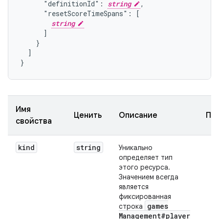
      "definitionId": 
string
,

      "resetScoreTimeSpans": [

string
      ]

    }

  ]

}
Имя
Ценить
Описание
Пр
свойства
kind
string
Уникально
определяет тип
этого ресурса.
Значением всегда
является
фиксированная
games
строка
Management#player