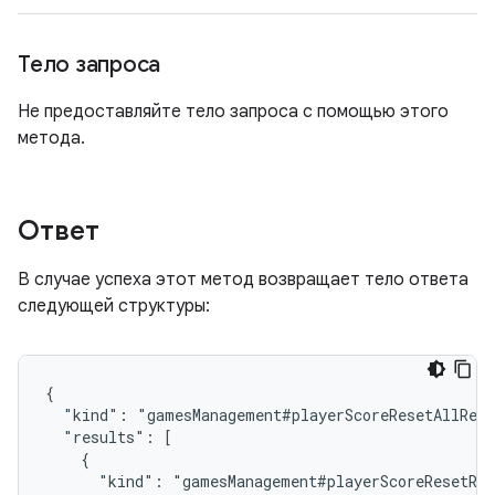
Тело запроса
Не предоставляйте тело запроса с помощью этого
метода.
Ответ
В случае успеха этот метод возвращает тело ответа
следующей структуры:
{

  "kind": "gamesManagement#playerScoreResetAllResp
  "results": [

    {

      "kind": "gamesManagement#playerScoreResetRes