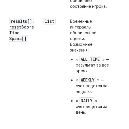
обновлено
состояние игрока.
results[]
.
list
Временные
reset
Score
интервалы
Time
обновленной
Spans[]
оценки.
Возможные
значения:
ALL_TIME
«
» —
результат за все
время.
WEEKLY
«
» —
счет ведется за
неделю.
DAILY
«
» —
счет ведется за
день.