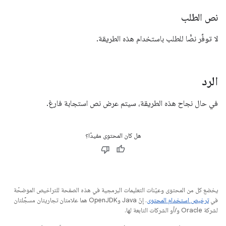
نص الطلب
لا توفِّر نصًّا للطلب باستخدام هذه الطريقة.
الرد
في حال نجاح هذه الطريقة، سيتم عرض نص استجابة فارغ.
هل كان المحتوى مفيدًا؟
يخضع كل من المحتوى وعيّنات التعليمات البرمجية في هذه الصفحة للتراخيص الموضحّة
في
ترخيص استخدام المحتوى
. إنّ Java وOpenJDK هما علامتان تجاريتان مسجَّلتان
لشركة Oracle و/أو الشركات التابعة لها.