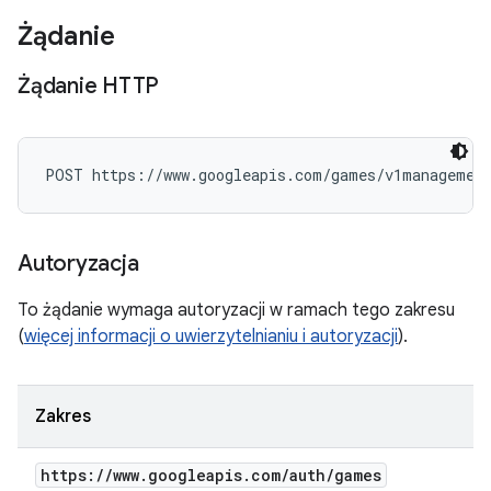
Żądanie
Żądanie HTTP
POST https://www.googleapis.com/games/v1management
Autoryzacja
To żądanie wymaga autoryzacji w ramach tego zakresu
(
więcej informacji o uwierzytelnianiu i autoryzacji
).
Zakres
https:
/
/
www
.
googleapis
.
com
/
auth
/
games