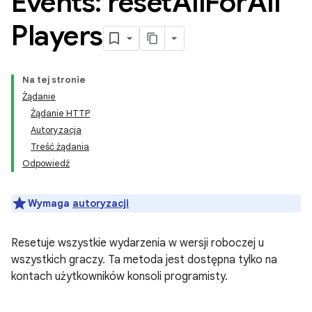
Events: reset
All
For
All
Players
Na tej stronie
Żądanie
Żądanie HTTP
Autoryzacja
Treść żądania
Odpowiedź
Wymaga
autoryzacji
Resetuje wszystkie wydarzenia w wersji roboczej u
wszystkich graczy. Ta metoda jest dostępna tylko na
kontach użytkowników konsoli programisty.