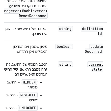
המשאב הזה. הערך הוא תמיד
games
המחרוזת הקבועה
Management#achievement
Reset
Response
.
string
definition
המזהה של הישג שמצב הנגן
Id
שלו עודכן.
boolean
update
סימון שמציין אם העדכון
Occurred
המבוקש אכן התרחש.
string
current
המצב הנוכחי של ההישג. זה
State
זהה למצב הראשוני של ההישג.
הערכים האפשריים הם:
HIDDEN
'
' – ההישג
מוסתר.
REVEALED
- ההישג
ייחשף.
UNLOCKED
- ההישג