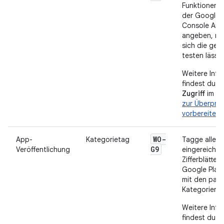
Funktionen m
der Google P
Console An
angeben, mi
sich die ge
testen lässt.
Weitere Info
findest du u
Zugriff
im Ar
zur Überprü
vorbereiten
.
WO-
App-
Kategorietag
Tagge alle
G9
Veröffentlichung
eingereichte
Zifferblätter 
Google Play
mit den pas
Kategorien.
Weitere Info
findest du u