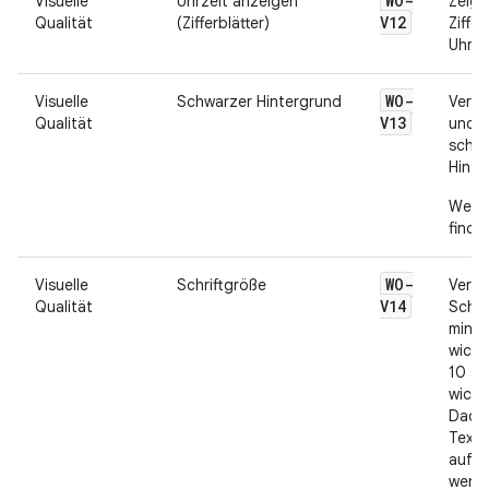
WO-
Visuelle
Uhrzeit anzeigen
Zeige
V12
Qualität
(Zifferblätter)
Ziffer
Uhrze
WO-
Visuelle
Schwarzer Hintergrund
Verwe
V13
Qualität
und A
schw
Hinte
Weite
finde
WO-
Visuelle
Schriftgröße
Verwe
V14
Qualität
Schri
minde
wicht
10 sp
wicht
Dadur
Text 
auf e
werde