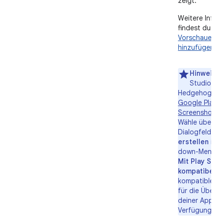
zeigt.
Weitere Info
findest du u
Vorschauele
hinzufügen
.
Hinweis
Studio (
Hedgehog) b
Google Play
Screenshotf
Wähle über 
Dialogfeld
S
erstellen
im
down-Menü d
Mit Play Sto
kompatibel
kompatible 
für die Über
deiner App z
Verfügung zu