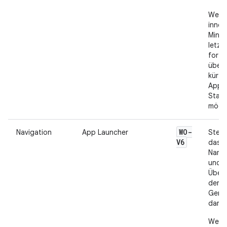
Wenn
inner
Minut
letzt
fortg
über 
kürzl
Apps,
Statu
mögli
WO-
Navigation
App Launcher
Stell
V6
das 
Namen
und i
Übere
der
Gerät
dar.
Weite