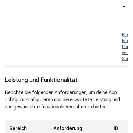
Di
mi
Gr
vo
Hier 
Infor
Umga
versc
Smar
Leistung und Funktionalität
Beachte die folgenden Anforderungen, um deine App
richtig zu konfigurieren und die erwartete Leistung und
das gewünschte funktionale Verhalten zu bieten:
Bereich
Anforderung
ID