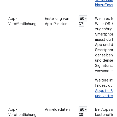
hinzufügen
.
WO-
App-
Erstellung von
Wenn es für 
G7
Veröffentlichung
App-Paketen
Wear OS-App
zugehörige
Smartphone-
musst du für
App und die
Smartphone
denselben P
und denselb
Signaturschl
verwenden.
Weitere Info
findest du u
Apps im Pak
und vertreib
WO-
App-
Anmeldedaten
Bei Apps mit
G8
Veröffentlichung
kostenpflich