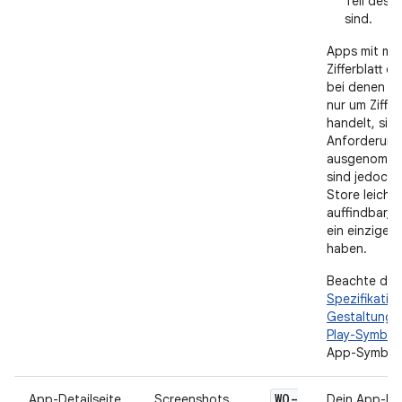
Teil des Z
sind.
Apps mit meh
Zifferblatt o
bei denen es
nur um Ziffer
handelt, sin
Anforderung
ausgenomme
sind jedoch 
Store leichte
auffindbar, 
ein einziges Z
haben.
Beachte die
Spezifikatio
Gestaltung 
Play-Symbol
App-Symbole 
WO-
App-Detailseite
Screenshots
Dein App-Ein