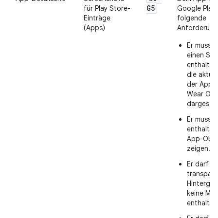
G5
für Play Store-
Google Play
Einträge
folgende
(Apps)
Anforderunge
Er muss 
einen Sc
enthalten
die aktuel
der App u
Wear OS 
dargestell
Er muss 
enthalten,
App-Ober
zeigen.
Er darf ke
transpar
Hintergr
keine Mas
enthalten