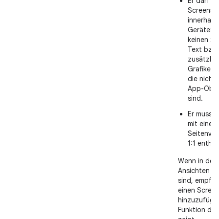
Er darf ke
Screensh
innerhalb
Gerätefr
keinen zu
Text bzw.
zusätzlic
Grafiken 
die nicht 
App-Ober
sind.
Er muss 
mit einem
Seitenver
1:1 enthal
Wenn in dei
Ansichten v
sind, empfehl
einen Scree
hinzuzufügen
Funktion der