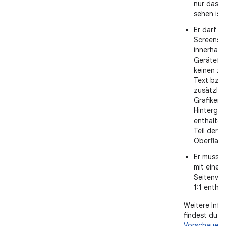
nur das Zi
sehen ist.
Er darf ke
Screensh
innerhalb
Gerätefr
keinen zu
Text bzw.
zusätzlic
Grafiken 
Hintergr
enthalten,
Teil der 
Oberfläch
Er muss 
mit einem
Seitenver
1:1 enthal
Weitere Info
findest du u
Vorschauele