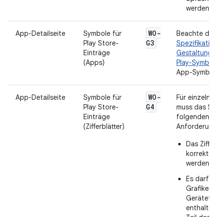
werden.
WO-
App-Detailseite
Symbole für
Beachte die
G3
Play Store-
Spezifikatio
Einträge
Gestaltung 
(Apps)
Play-Symbol
App-Symbole 
WO-
App-Detailseite
Symbole für
Für einzelne 
G4
Play Store-
muss das Sy
Einträge
folgenden
(Zifferblätter)
Anforderunge
Das Ziffer
korrekt d
werden.
Es darf k
Grafiken 
Gerätefr
enthalten,