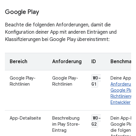
Google Play
Beachte die folgenden Anforderungen, damit die
Konfiguration deiner App mit anderen Einträgen und
Klassifizierungen bei Google Play übereinstimmt:
Bereich
Anforderung
ID
Benchmark
WO-
Google Play-
Google Play-
Deine App m
G1
Richtlinien
Richtlinien
Anforderung
Google Play
Richtlinienüb
Entwickler
en
WO-
App-Detailseite
Beschreibung
Dein App-Ein
G2
im Play Store-
Google Play
Eintrag
die folgend