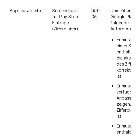
WO-
App-Detailseite
Screenshots
Dein Zifferbl
G6
für Play Store-
Google Play
Einträge
folgende
(Zifferblätter)
Anforderunge
Er muss 
einen Sc
enthalten
die aktuel
des Ziffer
korrekt d
ist.
Er muss m
verfügba
Anpassun
zeigen, 
Zifferbla
ist.
Er muss 
enthalten