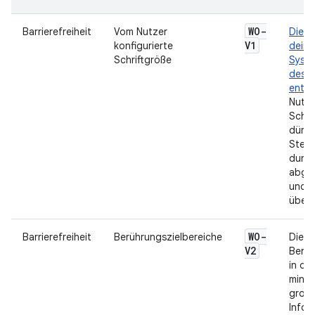
WO-
Barrierefreiheit
Vom Nutzer
Die S
V1
konfigurierte
deine
Schriftgröße
Syste
des N
entsp
Nutze
Schri
dürfe
Steue
durch
abges
und s
überl
WO-
Barrierefreiheit
Berührungszielbereiche
Die
V2
Berüh
in de
minde
groß 
Infor