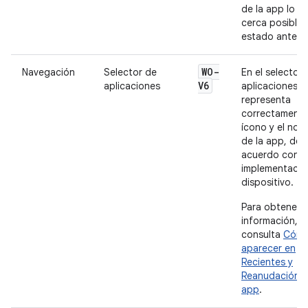
de la app lo m
cerca posible 
estado anterio
WO-
Navegación
Selector de
En el selector
V6
aplicaciones
aplicaciones,
representa
correctamente
ícono y el nom
de la app, de
acuerdo con l
implementació
dispositivo.
Para obtener 
información,
consulta
Cóm
aparecer en
Recientes y
Reanudación d
app
.