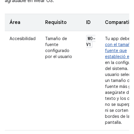
agradable en Wear OS:
Área
Requisito
ID
Comparativ
WO-
Accesibilidad
Tamaño de
Tu app debe
c
V1
fuente
con el tamaño
configurado
fuente que
por el usuario
estableció el 
en la configur
del sistema. Si 
usuario selecc
un tamaño de
fuente más gr
asegúrate de 
texto y los co
no se superp
ni se corten po
bordes de la
pantalla.