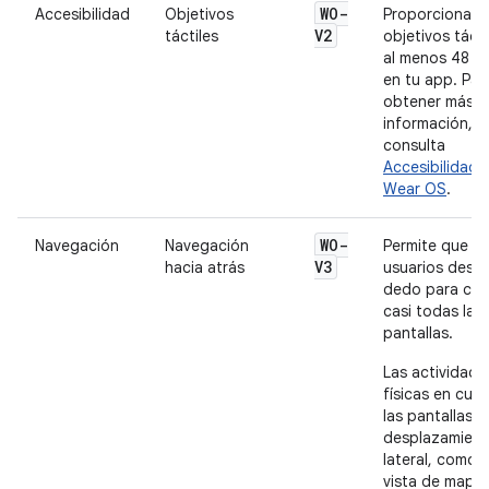
WO-
Accesibilidad
Objetivos
Proporciona
V2
táctiles
objetivos tácti
al menos 48 ×
en tu app. Par
obtener más
información,
consulta
Accesibilidad 
Wear OS
.
WO-
Navegación
Navegación
Permite que lo
V3
hacia atrás
usuarios deslic
dedo para cer
casi todas las
pantallas.
Las actividade
físicas en curs
las pantallas d
desplazamien
lateral, como 
vista de mapa