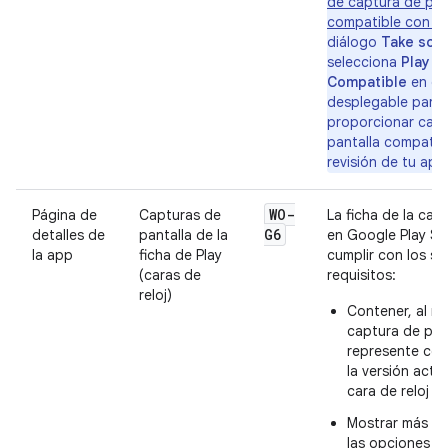
de captura de pan
compatible con Pl
diálogo
Take scr
selecciona
Play S
Compatible
en el
desplegable para
proporcionar cap
pantalla compatibl
revisión de tu app
WO-
Página de
Capturas de
La ficha de la cara
G6
detalles de
pantalla de la
en Google Play S
la app
ficha de Play
cumplir con los si
(caras de
requisitos:
reloj)
Contener, al m
captura de pan
represente con
la versión actua
cara de reloj
Mostrar más de
las opciones di