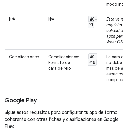
modo intera
WO-
N/A
N/A
Este ya no 
P9
requisito de
calidad para
apps para
Wear OS.
WO-
Complicaciones
Complicaciones:
La cara de r
P10
Formato de
no debe te
cara de reloj
más de 8
espacios p
complicaci
Google Play
Sigue estos requisitos para configurar tu app de forma
coherente con otras fichas y clasificaciones en Google
Play: