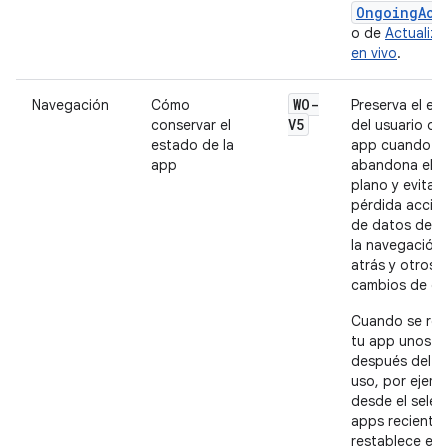
OngoingAct
o de
Actualiza
en vivo
.
WO-
Navegación
Cómo
Preserva el es
V5
conservar el
del usuario o d
estado de la
app cuando
app
abandona el p
plano y evita l
pérdida accide
de datos debi
la navegación 
atrás y otros
cambios de es
Cuando se re
tu app unos m
después del úl
uso, por ejemp
desde el selec
apps recientes
restablece el 