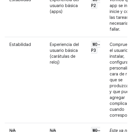
P2
usuario básica
app se inst
(apps)
inicie y co
las tareas
necesarias 
fallar.
WO-
Estabilidad
Experiencia del
Comprueba
P3
usuario básica
el usuario 
(carátulas de
instalar,
reloj)
configurar 
personaliza
cara de relo
que se
produzcan f
y que pued
agregar
complicaci
cuando
correspond
WO-
N/A
N/A
Este ya no 