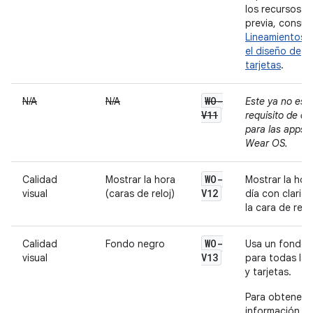
los recursos d
previa, consult
Lineamientos 
el diseño de
tarjetas
.
WO-
N/A
N/A
Este ya no es 
V11
requisito de ca
para las apps 
Wear OS.
WO-
Calidad
Mostrar la hora
Mostrar la hor
V12
visual
(caras de reloj)
día con clarid
la cara de reloj
WO-
Calidad
Fondo negro
Usa un fondo 
V13
visual
para todas la
y tarjetas.
Para obtener 
información,