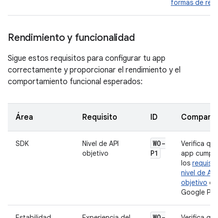
formas de relo
Rendimiento y funcionalidad
Sigue estos requisitos para configurar tu app
correctamente y proporcionar el rendimiento y el
comportamiento funcional esperados:
Área
Requisito
ID
Comparat
WO-
SDK
Nivel de API
Verifica que
P1
objetivo
app cumpla
los
requisit
nivel de API
objetivo
de
Google Play
WO-
Estabilidad
Experiencia del
Verifica que