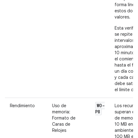
forma linea
estos dos
valores.
Esta verifi
se repite e
intervalos 
aproximad
10 minutos
el comienz
hasta el fin
un día com
y cada cálc
debe satis
el límite de
WO-
Rendimiento
Uso de
Los recurs
P8
memoria:
superan el l
Formato de
de memoria
Caras de
10 MB en e
Relojes
ambiente n
100 MB en 