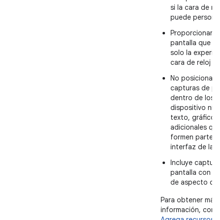
si la cara de rel
puede personal
Proporcionar c
pantalla que m
solo la experie
cara de reloj
No posicionar l
capturas de pa
dentro de los 
dispositivo ni in
texto, gráfico
adicionales qu
formen parte d
interfaz de la 
Incluye captur
pantalla con un
de aspecto de 1
Para obtener más
información, cons
Agrega recursos d