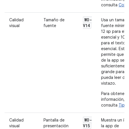
consulta
Color
WO-
Calidad
Tamaño de
Usa un tamaño
V14
visual
fuente
fuente mínimo
12 sp para el 
esencial y 10 
para el texto 
esencial. Esto
permite que el
de la app sea 
suficientemen
grande para q
pueda leer de
vistazo.
Para obtener 
información,
consulta
Tipog
WO-
Calidad
Pantalla de
Muestra un íc
V15
visual
presentación
la app de