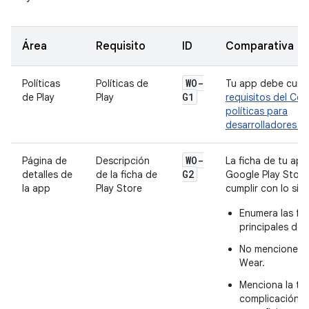
Área
Requisito
ID
Comparativa
WO-
Políticas
Políticas de
Tu app debe cumpl
G1
de Play
Play
requisitos del Cen
políticas para
desarrolladores de
WO-
Página de
Descripción
La ficha de tu app
G2
detalles de
de la ficha de
Google Play Stor
la app
Play Store
cumplir con lo sig
Enumera las fu
principales de 
No menciones 
Wear.
Menciona la tar
complicación si