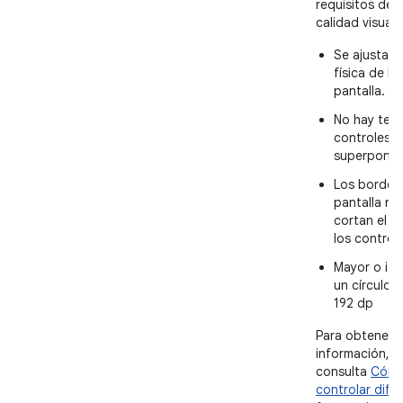
requisitos de
calidad visual:
Se ajusta al
física de la
pantalla.
No hay text
controles q
superponga
Los bordes 
pantalla no
cortan el te
los control
Mayor o igu
un círculo 
192 dp
Para obtener 
información,
consulta
Cóm
controlar dife