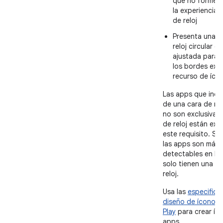
que no formen 
la experiencia 
de reloj
Presenta una c
reloj circular c
ajustada para 
los bordes exte
recurso de íco
Las apps que incl
de una cara de rel
no son exclusivam
de reloj están exe
este requisito. Si
las apps son más
detectables en Pla
solo tienen una c
reloj.
Usa las
especifica
diseño de íconos
Play
para crear íc
apps.