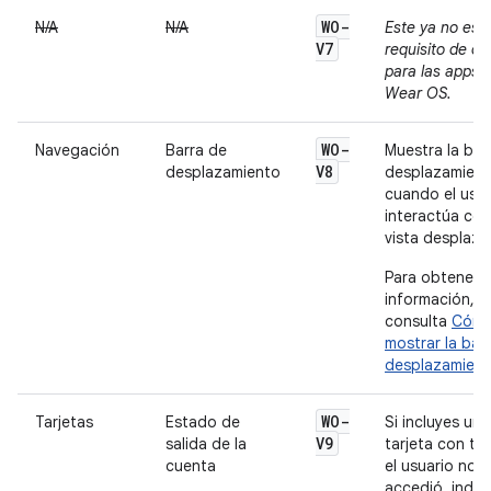
WO-
N/A
N/A
Este ya no es 
V7
requisito de ca
para las apps 
Wear OS.
WO-
Navegación
Barra de
Muestra la bar
V8
desplazamiento
desplazamien
cuando el usua
interactúa co
vista desplaza
Para obtener 
información,
consulta
Cóm
mostrar la bar
desplazamien
WO-
Tarjetas
Estado de
Si incluyes una
V9
salida de la
tarjeta con tu
cuenta
el usuario no
accedió, indíc