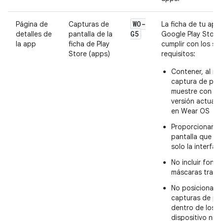
WO-
Página de
Capturas de
La ficha de tu app
G5
detalles de
pantalla de la
Google Play Stor
la app
ficha de Play
cumplir con los si
Store (apps)
requisitos:
Contener, al m
captura de pan
muestre con ex
versión actual 
en Wear OS
Proporcionar c
pantalla que m
solo la interfa
No incluir fond
máscaras tran
No posicionar l
capturas de pa
dentro de los 
dispositivo ni i