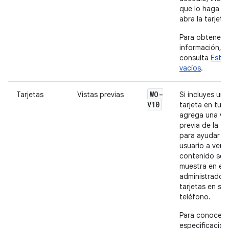
que lo haga c
abra la tarjeta.
Para obtener 
información,
consulta
Esta
vacíos
.
WO-
Tarjetas
Vistas previas
Si incluyes una
V10
tarjeta en tu a
agrega una vis
previa de la ta
para ayudar al
usuario a ver 
contenido se
muestra en el
administrador
tarjetas en su r
teléfono.
Para conocer l
especificacion