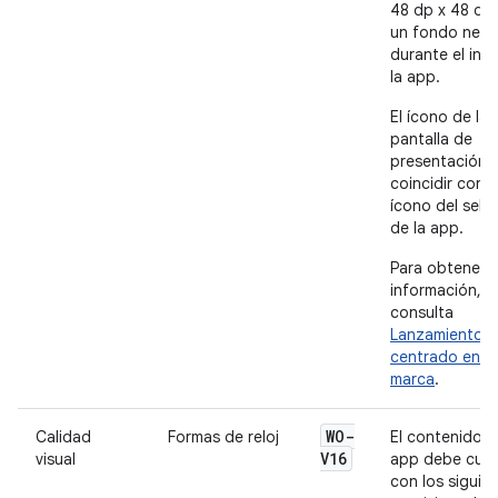
48 dp x 48 dp
un fondo negr
durante el inic
la app.
El ícono de la
pantalla de
presentación 
coincidir con e
ícono del sele
de la app.
Para obtener 
información,
consulta
Lanzamiento
centrado en la
marca
.
WO-
Calidad
Formas de reloj
El contenido d
V16
visual
app debe cump
con los siguie