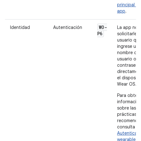
principal de
app
.
WO-
Identidad
Autenticación
La app no 
P6
solicitarle a
usuario qu
ingrese un
nombre de
usuario o u
contraseña
directamen
el dispositi
Wear OS.
Para obten
informació
sobre las
prácticas
recomenda
consulta
Autenticac
wearables
.