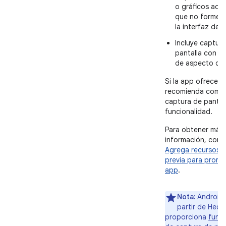
o gráficos adic
que no formen 
la interfaz de 
Incluye captur
pantalla con un
de aspecto de 1
Si la app ofrece T
recomienda compa
captura de pantal
funcionalidad.
Para obtener más
información, cons
Agrega recursos d
previa para promo
app
.
Nota:
Android 
partir de Hed
proporciona
funci