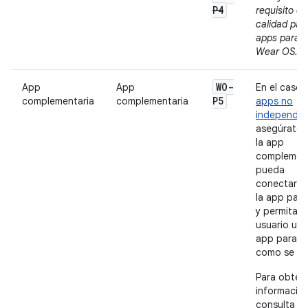
P4
requisito de
calidad para
apps para
Wear OS.
WO-
App
App
En el caso 
P5
complementaria
complementaria
apps no
independie
asegúrate 
la app
complement
pueda
conectarse
la app par
y permita q
usuario use
app para W
como se es
Para obten
información
consulta
Ca