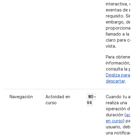
interactiva, es
exentas de es
requisito. Sin
embargo, deb
proporcionar 
llamado a la a
claro para cerr
vista.
Para obtener 
información,
consulta la pá
Desliza para
descartar
.
WO-
Navegación
Actividad en
Cuando tu ap
V4
curso
realiza una
operación de 
duración (
acti
en curso
) para
usuario, debes
una notificaci