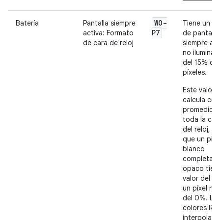
WO-
Batería
Pantalla siempre
Tiene un m
P7
activa: Formato
de pantalla
de cara de reloj
siempre act
no ilumina 
del 15% de 
píxeles.
Este valor 
calcula com
promedio e
toda la car
del reloj, en
que un píxe
blanco
completam
opaco tien
valor del 1
un píxel ne
del 0%. Lo
colores RG
interpolan 