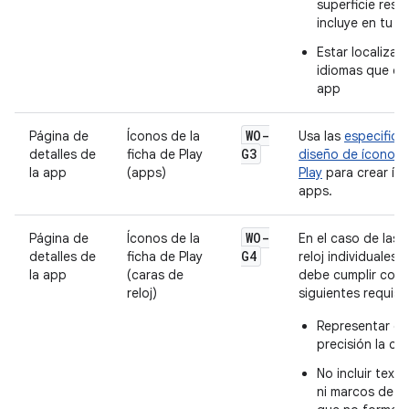
superficie resp
incluye en tu a
Estar localizad
idiomas que of
app
WO-
Página de
Íconos de la
Usa las
especifica
G3
detalles de
ficha de Play
diseño de íconos
la app
(apps)
Play
para crear íc
apps.
WO-
Página de
Íconos de la
En el caso de las 
G4
detalles de
ficha de Play
reloj individuales, 
la app
(caras de
debe cumplir con 
reloj)
siguientes requisit
Representar c
precisión la car
No incluir texto
ni marcos de di