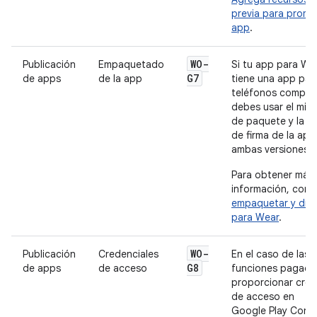
previa para promo
app
.
WO-
Publicación
Empaquetado
Si tu app para We
G7
de apps
de la app
tiene una app par
teléfonos complem
debes usar el mi
de paquete y la m
de firma de la app
ambas versiones.
Para obtener más
información, cons
empaquetar y dist
para Wear
.
WO-
Publicación
Credenciales
En el caso de las
G8
de apps
de acceso
funciones pagada
proporcionar cred
de acceso en
Google Play Cons