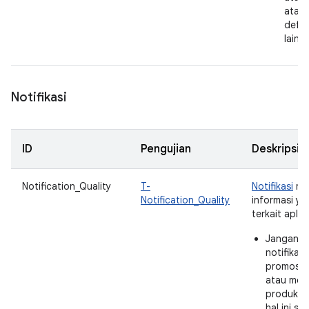
atau 
defau
lainn
Notifikasi
ID
Pengujian
Deskripsi
Notification_Quality
T-
Notifikasi
me
Notification_Quality
informasi ya
terkait aplik
Jangan g
notifikasi
promosi s
atau men
produk la
hal ini sa