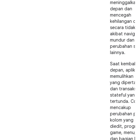
meninggalkan 
depan dan
mencegah
kehilangan da
secara tidak s
akibat navigas
mundur dan
perubahan sta
lainnya.
Saat kembali k
depan, aplikas
memulihkan st
yang dipertah
dan transaksi
stateful yang
tertunda. Con
mencakup
perubahan pa
kolom yang d
diedit, progre
game, menu, v
dan bagian la