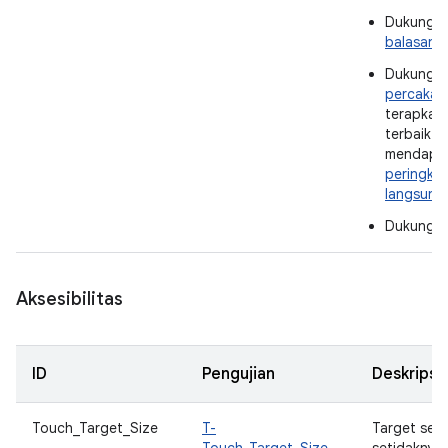
Dukung
t
balasan 
Dukung
p
percakap
terapkan 
terbaik u
mendapa
peringkat
langsung 
Dukung
b
Aksesibilitas
ID
Pengujian
Deskripsi
Touch_Target_Size
T-
Target sen