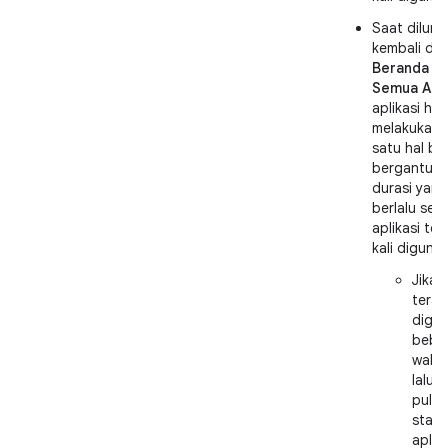
Saat dilunc
kembali dar
Beranda
at
Semua Apli
aplikasi har
melakukan 
satu hal ber
bergantun
durasi yang
berlalu seja
aplikasi ter
kali diguna
Jika a
terak
digu
bebe
wakt
lalu (
pulih
statu
aplika