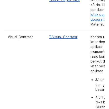
Touch_Target_Size
setidaknya
48 dp. Liha
panduan
T
letak dan
tipografi
De
Material.
Visual_Contrast
T-Visual_Contrast
Konten tek
latar depan
aplikasi
mempertah
rasio kontr
berikut de
latar belak
aplikasi:
3:1 untu
dan graf
besar
4,5:1 un
teks keci
(kurang 