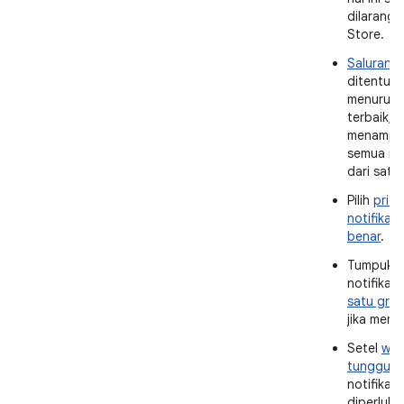
dilarang 
Store.
Saluran no
ditentuk
menurut p
terbaik, 
menampil
semua not
dari satu 
Pilih
prior
notifikas
benar
.
Tumpuk 
notifikas
satu grup
jika memu
Setel
wak
tunggu
u
notifikasi 
diperluka