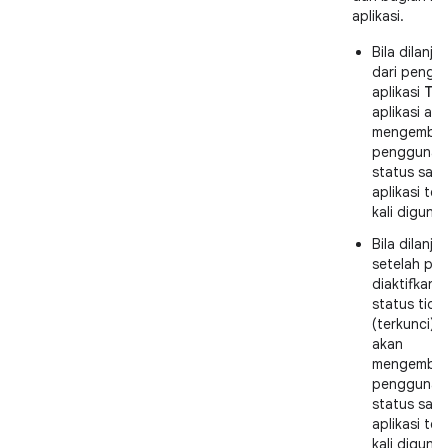
aplikasi.
Bila dilanju
dari pengal
aplikasi
Ter
aplikasi ak
mengembal
pengguna 
status saat
aplikasi ter
kali diguna
Bila dilanju
setelah pe
diaktifkan d
status tidu
(terkunci), 
akan
mengembal
pengguna 
status saat
aplikasi ter
kali diguna