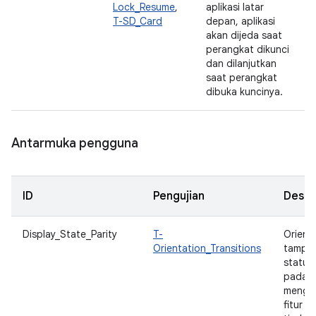
Lock_Resume
,
aplikasi latar
T-SD_Card
depan, aplikasi
akan dijeda saat
perangkat dikunci
dan dilanjutkan
saat perangkat
dibuka kuncinya.
Antarmuka pengguna
ID
Pengujian
Deskri
Display_State_Parity
T-
Orienta
Orientation_Transitions
tampil
status 
pada d
menge
fitur d