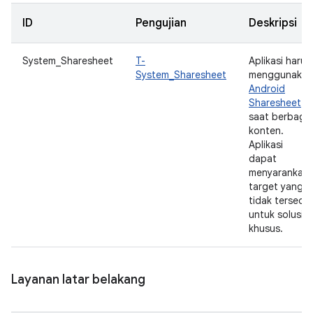
ID
Pengujian
Deskripsi
System_Sharesheet
T-
Aplikasi harus
System_Sharesheet
menggunakan
Android
Sharesheet
saat berbagi
konten.
Aplikasi
dapat
menyarankan
target yang
tidak tersedia
untuk solusi
khusus.
Layanan latar belakang