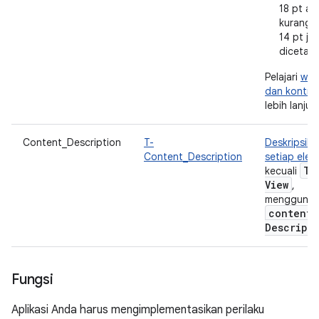
18 pt at
kurang d
14 pt jik
dicetak 
Pelajari
war
dan kontra
lebih lanjut.
Content_Description
T-
Deskripsika
Content_Description
setiap elem
Te
kecuali
View
,
menggunak
content
Descript
Fungsi
Aplikasi Anda harus mengimplementasikan perilaku