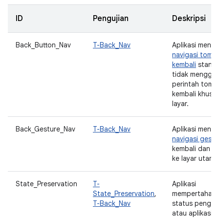
ID
Pengujian
Deskripsi
Back_Button_Nav
T-Back_Nav
Aplikasi mend
navigasi tomb
kembali
standa
tidak menggu
perintah tomb
kembali khusus
layar.
Back_Gesture_Nav
T-Back_Nav
Aplikasi mend
navigasi gestu
kembali dan be
ke layar utama
State_Preservation
T-
Aplikasi
State_Preservation
,
mempertahan
T-Back_Nav
status pengg
atau aplikasi s