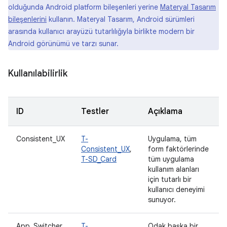
olduğunda Android platform bileşenleri yerine
Materyal Tasarım
bileşenlerini
kullanın. Materyal Tasarım, Android sürümleri
arasında kullanıcı arayüzü tutarlılığıyla birlikte modern bir
Android görünümü ve tarzı sunar.
Kullanılabilirlik
ID
Testler
Açıklama
Consistent_UX
T-
Uygulama, tüm
Consistent_UX
,
form faktörlerinde
T-SD_Card
tüm uygulama
kullanım alanları
için tutarlı bir
kullanıcı deneyimi
sunuyor.
App_Switcher
T-
Odak başka bir