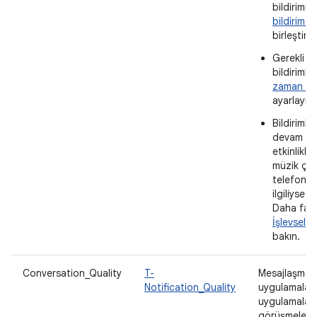
bildirimi
t
bildirim 
birleştirin
Gerekli d
bildirimler
zaman aşı
ayarlayın.
Bildirimle
devam e
etkinlikler
müzik ça
telefon g
ilgiliyse ka
Daha fazla
İşlevsell
bakın.
Conversation_Quality
T-
Mesajlaşma
Notification_Quality
uygulamaları
uygulamalar
görüşmeler i