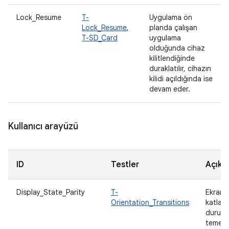
Lock_Resume
T-
Uygulama ön
Lock_Resume
,
planda çalışan
T-SD_Card
uygulama
olduğunda cihaz
kilitlendiğinde
duraklatılır, cihazın
kilidi açıldığında ise
devam eder.
Kullanıcı arayüzü
ID
Testler
Açıkl
Display_State_Parity
T-
Ekran y
Orientation_Transitions
katlam
durumla
temeld