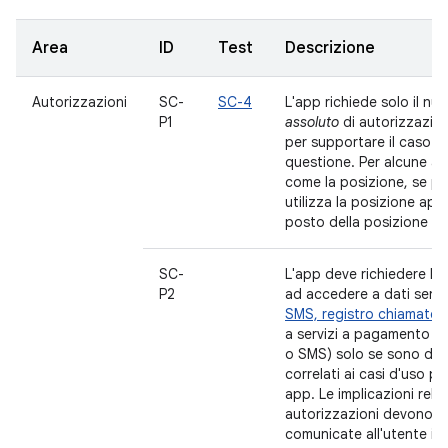
Area
ID
Test
Descrizione
Autorizzazioni
SC-
SC-4
L'app richiede solo il n
P1
assoluto
di autorizzazion
per supportare il caso d'
questione. Per alcune au
come la posizione, se po
utilizza la posizione app
posto della posizione pr
SC-
L'app deve richiedere l'
P2
ad accedere a dati sensi
SMS, registro chiamate
a servizi a pagamento (
o SMS) solo se sono dir
correlati ai casi d'uso pri
app. Le implicazioni rela
autorizzazioni devono e
comunicate all'utente in