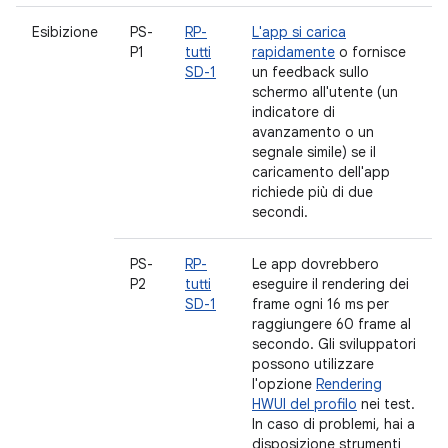
Esibizione
PS-
RP-
L'app si carica
P1
tutti
rapidamente
o fornisce
SD-1
un feedback sullo
schermo all'utente (un
indicatore di
avanzamento o un
segnale simile) se il
caricamento dell'app
richiede più di due
secondi.
PS-
RP-
Le app dovrebbero
P2
tutti
eseguire il rendering dei
SD-1
frame ogni 16 ms per
raggiungere 60 frame al
secondo. Gli sviluppatori
possono utilizzare
l'opzione
Rendering
HWUI del profilo
nei test.
In caso di problemi, hai a
disposizione strumenti