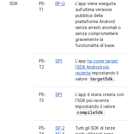
SDK
PS-
RP-0
L'app viene eseguita
T1
sull'ultima versione
pubblica della
piattaforma Android
senza arresti anomali o
senza compromettere
gravemente la
funzionalità di base.
PS-
SP1
L'app
ha come target
T2
l'SDK Android più
recente
impostando il
target
Sdk
valore
.
PS-
SP1
L'app è stata creata con
T3
l'SDK più recente
impostando il valore
compile
Sdk
.
PS-
SP-2
Tutti gli SDK di terze