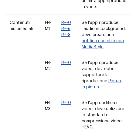
un'altra app riproduce
la voce.
Contenuti
FN-
RP-0
Se l'app riproduce
multimediali
M1
RP-6
l'audio in background,
RP-8
deve creare una
notifica con stile con
MediaStyle
.
FN-
RP-0
Se l'app riproduce
M2
video, dovrebbe
supportare la
riproduzione
Picture
in picture
.
FN-
RP-0
Se l'app codifica i
M3
video, deve utilizzare
lo standard di
compressione video
HEVC.