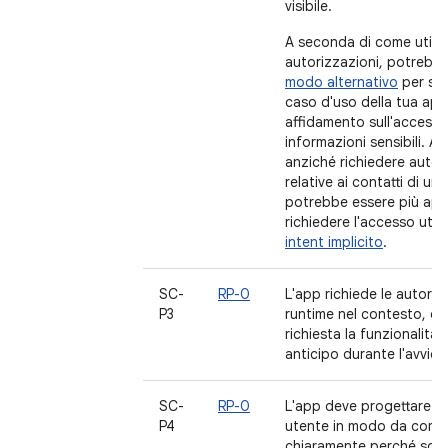
visibile.
A seconda di come utilizz
autorizzazioni, potrebbe
modo alternativo
per sod
caso d'uso della tua app
affidamento sull'accesso
informazioni sensibili. A
anziché richiedere autor
relative ai contatti di un
potrebbe essere più app
richiedere l'accesso util
intent implicito
.
SC-
RP-0
L'app richiede le autoriz
P3
runtime nel contesto, q
richiesta la funzionalità,
anticipo durante l'avvio 
SC-
RP-0
L'app deve progettare l'
P4
utente in modo da comu
chiaramente perché son