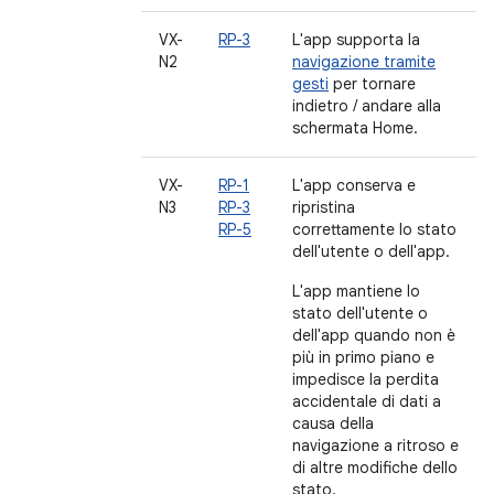
VX-
RP-3
L'app supporta la
N2
navigazione tramite
gesti
per tornare
indietro / andare alla
schermata Home.
VX-
RP-1
L'app conserva e
N3
RP-3
ripristina
RP-5
correttamente lo stato
dell'utente o dell'app.
L'app mantiene lo
stato dell'utente o
dell'app quando non è
più in primo piano e
impedisce la perdita
accidentale di dati a
causa della
navigazione a ritroso e
di altre modifiche dello
stato.