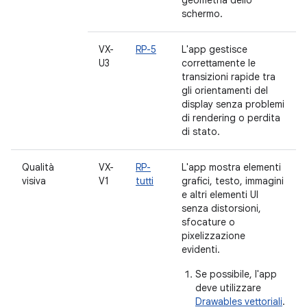
geometria dello
schermo.
VX-
RP-5
L'app gestisce
U3
correttamente le
transizioni rapide tra
gli orientamenti del
display senza problemi
di rendering o perdita
di stato.
Qualità
VX-
RP-
L'app mostra elementi
visiva
V1
tutti
grafici, testo, immagini
e altri elementi UI
senza distorsioni,
sfocature o
pixelizzazione
evidenti.
Se possibile, l'app
deve utilizzare
Drawables vettoriali
.