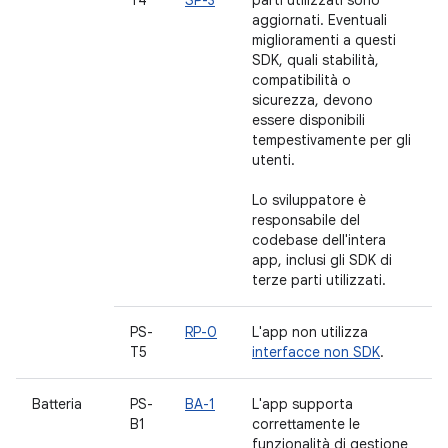
T4
SP-3
parti utilizzati sono
aggiornati. Eventuali
miglioramenti a questi
SDK, quali stabilità,
compatibilità o
sicurezza, devono
essere disponibili
tempestivamente per gli
utenti.
Lo sviluppatore è
responsabile del
codebase dell'intera
app, inclusi gli SDK di
terze parti utilizzati.
PS-
RP-0
L'app non utilizza
T5
interfacce non SDK
.
Batteria
PS-
BA-1
L'app supporta
B1
correttamente le
funzionalità di gestione