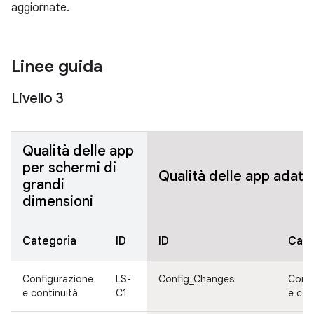
aggiornate.
Linee guida
Livello 3
Qualità delle app
per schermi di
Qualità delle app adatt
grandi
dimensioni
Categoria
ID
ID
Cate
Configurazione
LS-
Config_Changes
Confi
e continuità
C1
e con