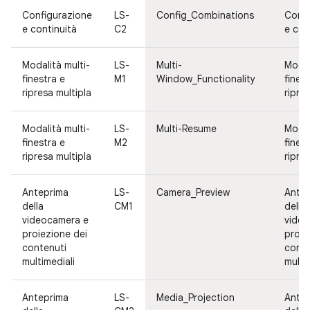
Configurazione
LS-
Config_Combinations
Confi
e continuità
C2
e con
Modalità multi-
LS-
Multi-
Modal
finestra e
M1
Window_Functionality
fines
ripresa multipla
ripre
Modalità multi-
LS-
Multi-Resume
Modal
finestra e
M2
fines
ripresa multipla
ripre
Anteprima
LS-
Camera_Preview
Ante
della
CM1
della
videocamera e
video
proiezione dei
proie
contenuti
conte
multimediali
multi
Anteprima
LS-
Media_Projection
Ante