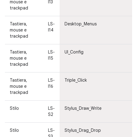
mouse e
I13
trackpad
Tastiera,
LS-
Desktop_Menus
mouse e
I14
trackpad
Tastiera,
LS-
UI_Config
mouse e
I15
trackpad
Tastiera,
LS-
Triple_Click
mouse e
I16
trackpad
Stilo
LS-
Stylus_Draw_Write
S2
Stilo
LS-
Stylus_Drag_Drop
S3