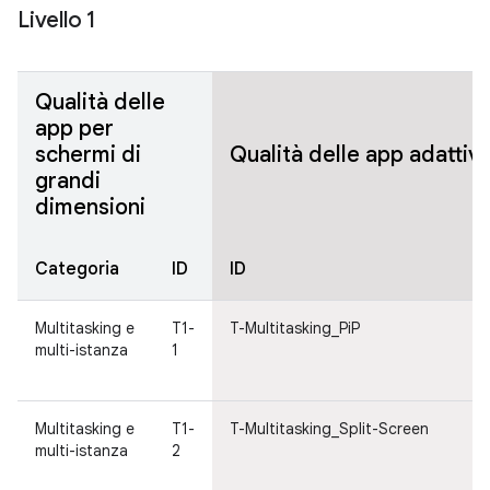
Livello 1
Qualità delle
app per
schermi di
Qualità delle app adattiv
grandi
dimensioni
Categoria
ID
ID
C
Multitasking e
T1-
T-Multitasking_PiP
Mu
multi-istanza
1
e 
is
Multitasking e
T1-
T-Multitasking_Split-Screen
Mu
multi-istanza
2
e 
is