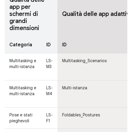
app per
schermi di
Qualità delle app adattiv
grandi
dimensioni
Categoria
ID
ID
Multitasking e
LS-
Multitasking_Scenarios
multi-istanza
M3
Multitasking e
LS-
Multi-istanza
multi-istanza
M4
Pose e stati
LS-
Foldables_Postures
pieghevoli
F1