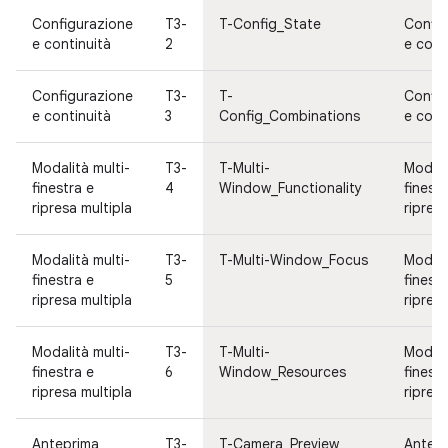
Configurazione
T3-
T-Config_State
Config
e continuità
2
e cont
Configurazione
T3-
T-
Config
e continuità
3
Config_Combinations
e cont
Modalità multi-
T3-
T-Multi-
Modali
finestra e
4
Window_Functionality
finestr
ripresa multipla
ripresa
Modalità multi-
T3-
T-Multi-Window_Focus
Modali
finestra e
5
finestr
ripresa multipla
ripresa
Modalità multi-
T3-
T-Multi-
Modali
finestra e
6
Window_Resources
finestr
ripresa multipla
ripresa
Anteprima
T3-
T-Camera_Preview
Antep