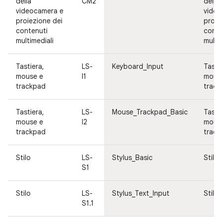
della
CM2
della
videocamera e
video
proiezione dei
proie
contenuti
conte
multimediali
multi
Tastiera,
LS-
Keyboard_Input
Tasti
mouse e
I1
mous
trackpad
trac
Tastiera,
LS-
Mouse_Trackpad_Basic
Tasti
mouse e
I2
mous
trackpad
trac
Stilo
LS-
Stylus_Basic
Stilo
S1
Stilo
LS-
Stylus_Text_Input
Stilo
S1.1