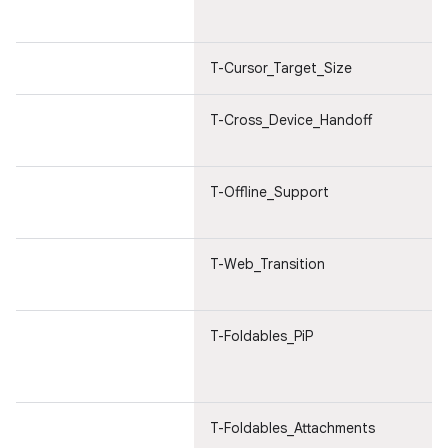
de
T-Cursor_Target_Size
Cu
T-Cross_Device_Handoff
Cr
de
T-Offline_Support
Su
of
T-Web_Transition
Da
w
T-Foldables_PiP
Mu
e 
is
T-Foldables_Attachments
Mu