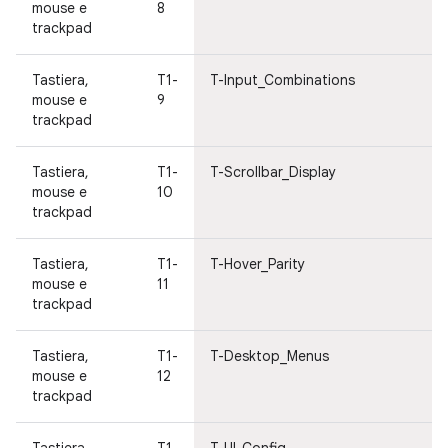
mouse e
8
mo
trackpad
tr
Tastiera,
T1-
T-Input_Combinations
Ta
mouse e
9
mo
trackpad
tr
Tastiera,
T1-
T-Scrollbar_Display
Es
mouse e
10
ut
trackpad
Tastiera,
T1-
T-Hover_Parity
Es
mouse e
11
ut
trackpad
Tastiera,
T1-
T-Desktop_Menus
Es
mouse e
12
ut
trackpad