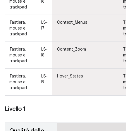
mouse e
I6
mou
trackpad
tra
Tastiera,
LS-
Context_Menus
Tast
mouse e
I7
mou
trackpad
tra
Tastiera,
LS-
Content_Zoom
Tast
mouse e
I8
mou
trackpad
tra
Tastiera,
LS-
Hover_States
Tast
mouse e
I9
mou
trackpad
tra
Livello 1
Qualità delle