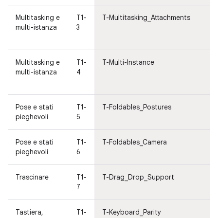
Multitasking e
T1-
T-Multitasking_Attachments
Mu
multi-istanza
3
e 
is
Multitasking e
T1-
T-Multi-Instance
Mu
multi-istanza
4
e 
is
Pose e stati
T1-
T-Foldables_Postures
Po
pieghevoli
5
pi
Pose e stati
T1-
T-Foldables_Camera
Po
pieghevoli
6
pi
Trascinare
T1-
T-Drag_Drop_Support
Tr
7
Tastiera,
T1-
T-Keyboard_Parity
Ta