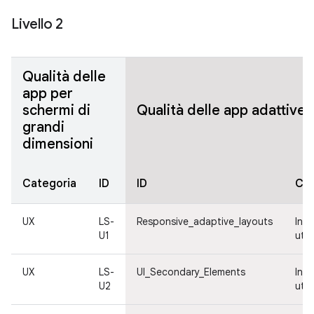
Livello 2
Qualità delle
app per
schermi di
Qualità delle app adattive
grandi
dimensioni
Categoria
ID
ID
Cat
UX
LS-
Responsive_adaptive_layouts
Inte
U1
ute
UX
LS-
UI_Secondary_Elements
Inte
U2
ute