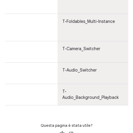
e 
is
T-Foldables_Multi-Instance
Mu
e 
is
T-Camera_Switcher
Fo
T-Audio_Switcher
Au
T-
Au
Audio_Background_Playback
Questa pagina è stata utile?