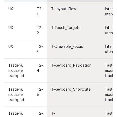
UX
T2-
T-Layout_Flow
Interfa
1
utente
UX
T2-
T-Touch_Targets
Interfa
2
utente
UX
T2-
T-Drawable_Focus
Interfa
3
utente
Tastiera,
T2-
T-Keyboard_Navigation
Tastier
mouse e
4
mouse
trackpad
trackp
Tastiera,
T2-
T-Keyboard_Shortcuts
Tastier
mouse e
5
mouse
trackpad
trackp
Tastiera,
T2-
T-
Tastier