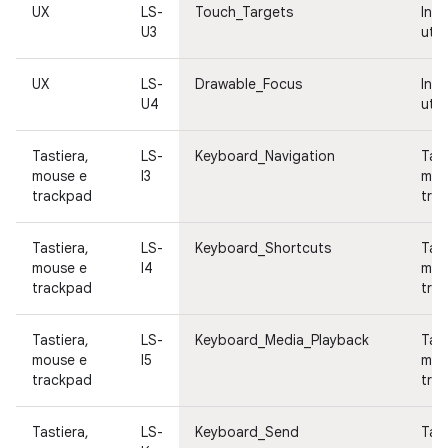
UX
LS-
Touch_Targets
Inte
U3
ute
UX
LS-
Drawable_Focus
Inte
U4
ute
Tastiera,
LS-
Keyboard_Navigation
Tast
mouse e
I3
mou
trackpad
tra
Tastiera,
LS-
Keyboard_Shortcuts
Tast
mouse e
I4
mou
trackpad
tra
Tastiera,
LS-
Keyboard_Media_Playback
Tast
mouse e
I5
mou
trackpad
tra
Tastiera,
LS-
Keyboard_Send
Tast