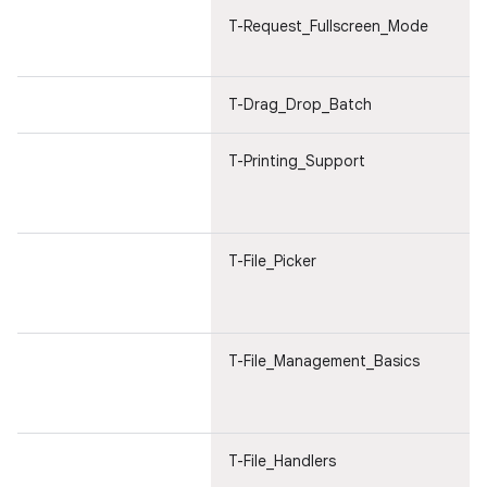
T-Request_Fullscreen_Mode
Es
ut
T-Drag_Drop_Batch
Tr
T-Printing_Support
St
ge
de
T-File_Picker
St
ge
de
T-File_Management_Basics
St
ge
de
T-File_Handlers
St
ge