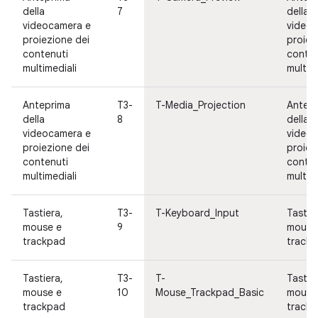
della
7
della
videocamera e
video
proiezione dei
proiez
contenuti
conten
multimediali
multim
Anteprima
T3-
T-Media_Projection
Antep
della
8
della
videocamera e
video
proiezione dei
proiez
contenuti
conten
multimediali
multim
Tastiera,
T3-
T-Keyboard_Input
Tastie
mouse e
9
mouse
trackpad
track
Tastiera,
T3-
T-
Tastie
mouse e
10
Mouse_Trackpad_Basic
mouse
trackpad
track