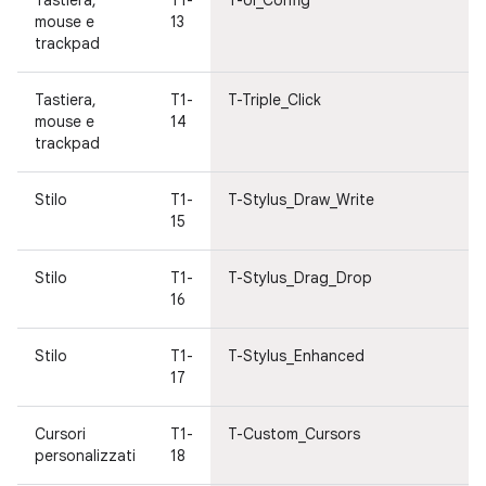
Tastiera,
T1-
T-UI_Config
Es
mouse e
13
ut
trackpad
Tastiera,
T1-
T-Triple_Click
Ta
mouse e
14
mo
trackpad
tr
Stilo
T1-
T-Stylus_Draw_Write
St
15
Stilo
T1-
T-Stylus_Drag_Drop
St
16
Stilo
T1-
T-Stylus_Enhanced
St
17
Cursori
T1-
T-Custom_Cursors
Cu
personalizzati
18