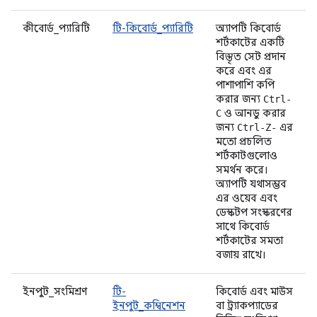
কীবোর্ড_প্যারিটি
টি-কিবোর্ড_প্যারিটি
অ্যাপটি কিবোর্ড
শর্টকাটের একটি
বিস্তৃত সেট প্রদান
করে এবং এর
পাশাপাশি কপি
করার জন্য
Ctrl-
ও আনডু করার
C
জন্য
এর
Ctrl-Z-
মতো প্রচলিত
শর্টকাটগুলোও
সমর্থন করে।
অ্যাপটি যথাসম্ভব
এর ওয়েব এবং
ডেস্কটপ সংস্করণের
সাথে কিবোর্ড
শর্টকাটের সমতা
বজায় রাখে।
ইনপুট_সংমিশ্রণ
টি-
কিবোর্ড এবং মাউস
ইনপুট_কম্বিনেশন
বা ট্র্যাকপ্যাডের