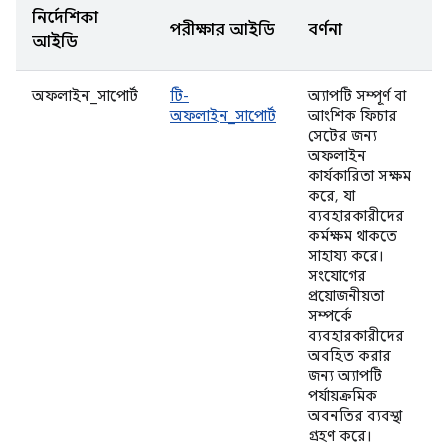
নির্দেশিকা
পরীক্ষার আইডি
বর্ণনা
আইডি
অফলাইন_সাপোর্ট
টি-
অ্যাপটি সম্পূর্ণ বা
অফলাইন_সাপোর্ট
আংশিক ফিচার
সেটের জন্য
অফলাইন
কার্যকারিতা সক্ষম
করে, যা
ব্যবহারকারীদের
কর্মক্ষম থাকতে
সাহায্য করে।
সংযোগের
প্রয়োজনীয়তা
সম্পর্কে
ব্যবহারকারীদের
অবহিত করার
জন্য অ্যাপটি
পর্যায়ক্রমিক
অবনতির ব্যবস্থা
গ্রহণ করে।