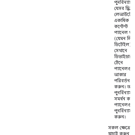
পুনর্বিন্যাস
যেসব স্ক্রিন
লেআউটে
একাধিক
কন্টেন্ট
প্যানেল থা
(যেমন লিস্
ডিটেইল),
সেখানে
ডিভাইডার
টেনে
প্যানেলগু
আকার
পরিবর্তন
করুন। অ্যা
পুনর্বিন্যাস
সমর্থন কর
প্যানেলগু
পুনর্বিন্যাস
করুন।
সকল ক্ষেত্রে
যাচাই করুন যে