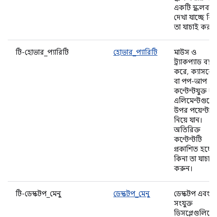
একটি স্ক্রলবার
দেখা যাচ্ছে কি
তা যাচাই করুন
টি-হোভার_প্যারিটি
হোভার_প্যারিটি
মাউস ও
ট্র্যাকপ্যাড ব্য
করে, ক্যাসকে
বা পপ-আপ
কন্টেন্টযুক্ত UI
এলিমেন্টগুল
উপর পয়েন্টার
নিয়ে যান।
অতিরিক্ত
কন্টেন্টটি
প্রকাশিত হচ্ছে
কিনা তা যাচাই
করুন।
টি-ডেস্কটপ_মেনু
ডেস্কটপ_মেনু
ডেস্কটপ এবং
সংযুক্ত
ডিসপ্লেগুলিতে