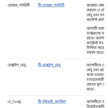
হোভার_প্যারিটি
টি-হোভার_প্যারিটি
প্রযোজ্য ক্ষেত্র
করলে UI এলিমে
মেনু এবং তথ্যপ
কন্টেন্ট প্রদর্শ
অ্যাপটি যথাসম্
সংস্করণের সাথ
রাখে। অ্যাপটি 
কনট্রাস্ট সহ স্বত
নিশ্চিত করে, যা 
সমর্থন করে।
ডেস্কটপ_মেনু
টি-ডেস্কটপ_মেনু
অ্যাপটিতে ডেস
মেনু এবং প্রয
মতো সহজবোধ্য
ব্যবহারকারীদে
তাদের মূল কা
করে।
UI_Config
টি-ইউআই_কনফিগ
অ্যাপটিতে বড় স্
ডিভাইসগুলির