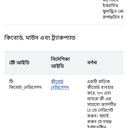
মসৃণভাবে
ইমারসিভ
ফুলস্ক্রিন মোডে
রূপান্তরিত হচ্ছ
কিবোর্ড
,
মাউস এবং ট্র্যাকপ্যাড
নির্দেশিকা
টেস্ট আইডি
বর্ণনা
আইডি
টি-
কীবোর্ড
একটি বাহ্যিক
কিবোর্ড_নেভিগেশন
নেভিগেশন
কীবোর্ড ব্যবহার
করে,
এবং
ট্যাব
অ্যারো কী-এর
সাহায্যে অ্যাপটির
UI-তে নেভিগেট
করুন। যাচাই
করুন যে সমস্ত
ইন্টারেক্টিভ