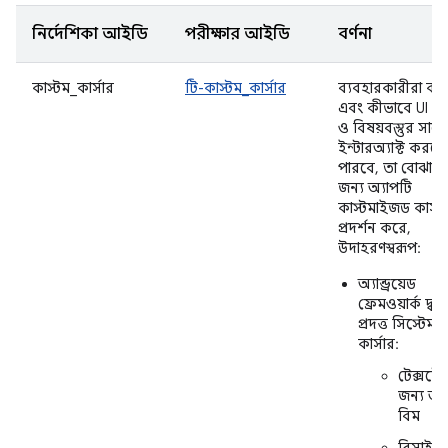
নির্দেশিকা আইডি
পরীক্ষার আইডি
বর্ণনা
কাস্টম_কার্সার
টি-কাস্টম_কার্সার
ব্যবহারকারীরা ক
এবং কীভাবে UI উ
ও বিষয়বস্তুর সাথে
ইন্টারঅ্যাক্ট করতে
পারবে, তা বোঝান
জন্য অ্যাপটি
কাস্টমাইজড কার্সা
প্রদর্শন করে,
উদাহরণস্বরূপ:
অ্যান্ড্রয়েড
ফ্রেমওয়ার্ক দ্বার
প্রদত্ত সিস্টেম
কার্সার:
টেক্সটে
জন্য আ
বিম