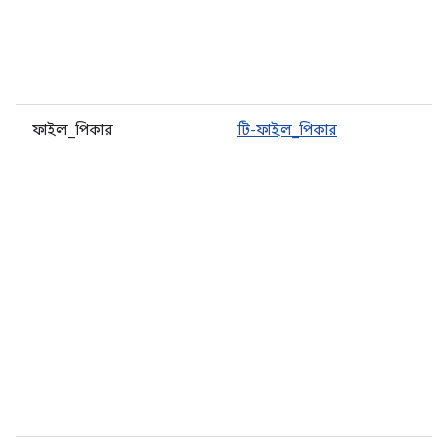
ফাইল_পিকার
টি-ফাইল_পিকার
স
ন
এ
প
ব
অ