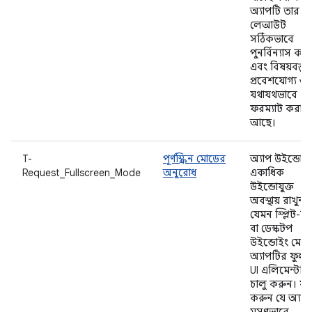
অ্যাপটি তার
লেআউট
সঠিকভাবে
পুনর্বিন্যাস কর
এবং বিষয়বস্তু
প্রবেশযোগ্য ও
যথাযথভাবে
ফরম্যাট করা
আছে।
T-
পূর্ণস্ক্রিন মোডের
অ্যাপ উইন্ডোট
Request_Fullscreen_Mode
অনুরোধ
একাধিক
উইন্ডোযুক্ত
অবস্থায় রাখুন,
যেমন স্প্লিট-স্ক্র
বা ডেস্কটপ
উইন্ডোইং মোড
অ্যাপটির ফুলস্ক
UI এলিমেন্টটি
চালু করুন। যা
করুন যে অ্যাপ