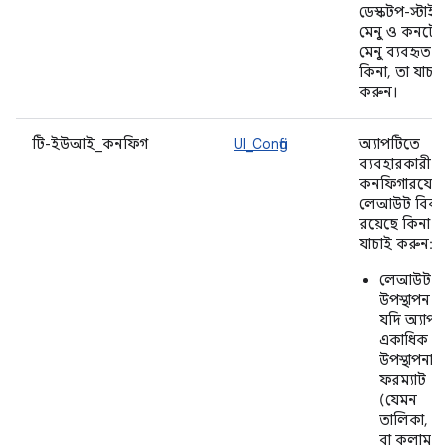
ডেস্কটপ-স্টাইল
মেনু ও কনটেক্
মেনু ব্যবহৃত হচ
কিনা, তা যাচাই
করুন।
টি-ইউআই_কনফিগ
UI_Config
অ্যাপটিতে
ব্যবহারকারী-
কনফিগারযোগ্
লেআউট বিকল্
রয়েছে কিনা তা
যাচাই করুন:
লেআউট
উপস্থাপন —
যদি অ্যাপট
একাধিক
উপস্থাপনা
ফরম্যাট
(যেমন
তালিকা, গ্র
বা কলাম ভ