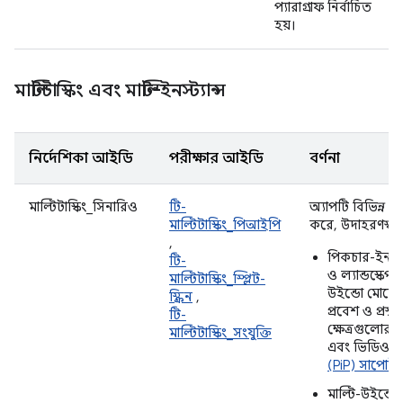
প্যারাগ্রাফ নির্বাচিত
হয়।
মাল্টিটাস্কিং এবং মাল্টি-ইনস্ট্যান্স
নির্দেশিকা আইডি
পরীক্ষার আইডি
বর্ণনা
মাল্টিটাস্কিং_সিনারিও
টি-
অ্যাপটি বিভিন্ন মাল
মাল্টিটাস্কিং_পিআইপি
করে, উদাহরণস্বর
,
পিকচার-ইন-পি
টি-
ও ল্যান্ডস্কেপ
মাল্টিটাস্কিং_স্প্লিট-
উইন্ডো মোডে
স্ক্রিন
,
প্রবেশ ও প্রস
টি-
ক্ষেত্রগুলোর মধ
মাল্টিটাস্কিং_সংযুক্তি
এবং ভিডিও 
(PiP) সাপোর্ট
দ
মাল্টি-উইন্ডো