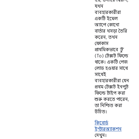
হয়; উদাহরণস্বরূপ,
যখন
ব্যবহারকারীরা
একটি ইমেল
অ্যাপে কোনো
বার্তার খসড়া তৈরি
করেন, তখন
ফোকাস
প্রাথমিকভাবে
'টু'
(To) টেক্সট ফিল্ডে
থাকে। একটি পেজ
লোড হওয়ার সাথে
সাথেই
ব্যবহারকারীরা যেন
প্রথম টেক্সট ইনপুট
ফিল্ডে টাইপ করা
শুরু করতে পারেন,
তা নিশ্চিত করা
উচিত।
কিবোর্ড
ইন্টারঅ্যাকশন
দেখুন।