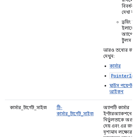
রাখলে 
বিবর্ধক
দেখা যায
ড্রয়িং বা
ইলাস্ট্র
অ্যাপের
টুলস
আরও তথ্যের জন্য
দেখুন:
কার্সার
PointerIc
মাউস পয়েন্টার
আইকন
কার্সার_টার্গেট_সাইজ
টি-
অ্যাপটি কার্সার
কার্সার_টার্গেট_সাইজ
ইন্টারঅ্যাকশনে
নির্ভুলতাকে অগ্রাধ
দেয় এবং এর জন্য
দৃশ্যমান লক্ষ্যের