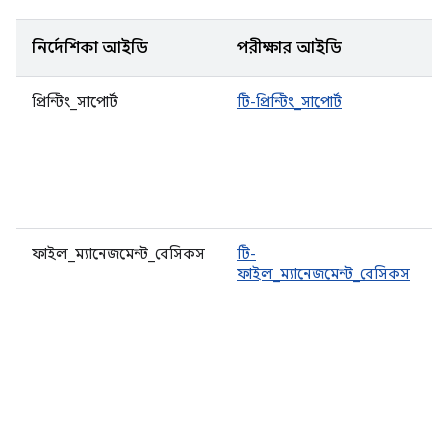
নির্দেশিকা আইডি
পরীক্ষার আইডি
ব
প্রিন্টিং_সাপোর্ট
টি-প্রিন্টিং_সাপোর্ট
প
ম
ফাইল_ম্যানেজমেন্ট_বেসিকস
টি-
ফাইল_ম্যানেজমেন্ট_বেসিকস
ব
ক
র
অ