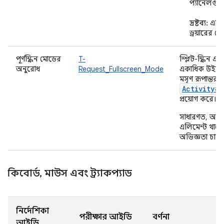
প্যানেলগুলো
দ্রষ্টব্য:
এটি 
ড্রয়ারের ক্ষ
পূর্ণস্ক্রিন মোডের
T-
স্প্লিট-স্ক্রি
অনুরোধ
Request_Fullscreen_Mode
একাধিক উইন্ড
মসৃণ রূপান্তর 
Activity#
প্রয়োগ করে।
সাধারণত, অ্য
এলিমেন্ট থাকে,
অভিজ্ঞতা চালু
কিবোর্ড
,
মাউস এবং ট্র্যাকপ্যাড
নির্দেশিকা
পরীক্ষার আইডি
বর্ণনা
আইডি