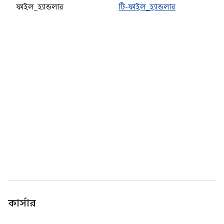
ফাইল_হ্যান্ডলার
টি-ফাইল_হ্যান্ডলার
অ
হ
ন
কার্সার