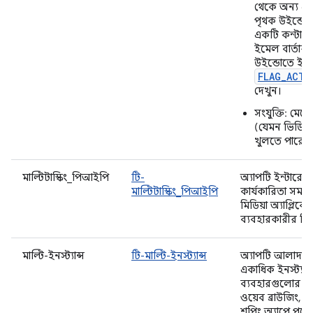
থেকে অন্য এক
পৃথক উইন্ডোত
একটি কন্টাক্ট
ইমেল বার্তার 
উইন্ডোতে ইমেল
FLAG_ACTI
দেখুন।
সংযুক্তি: মেস
(যেমন ভিডিও
খুলতে পারে।
মাল্টিটাস্কিং_পিআইপি
টি-
অ্যাপটি ইন্টারে
মাল্টিটাস্কিং_পিআইপি
কার্যকারিতা সমর্
মিডিয়া অ্যাপ্লিকে
ব্যবহারকারীর মিথস
মাল্টি-ইনস্ট্যান্স
টি-মাল্টি-ইনস্ট্যান্স
অ্যাপটি আলাদা 
একাধিক ইনস্ট্যান
ব্যবহারগুলোর মধ্
ওয়েব ব্রাউজিং, 
শপিং অ্যাপে পণ্য