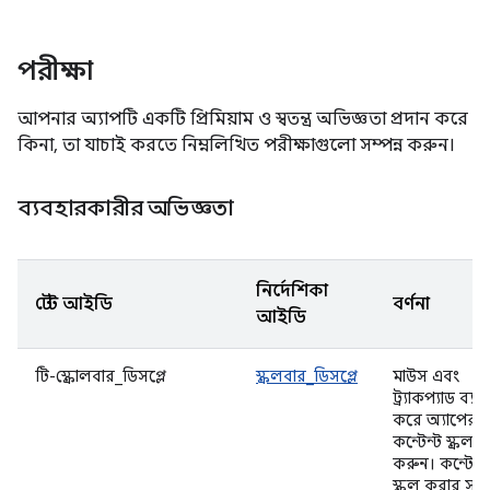
পরীক্ষা
আপনার অ্যাপটি একটি প্রিমিয়াম ও স্বতন্ত্র অভিজ্ঞতা প্রদান করে
কিনা, তা যাচাই করতে নিম্নলিখিত পরীক্ষাগুলো সম্পন্ন করুন।
ব্যবহারকারীর অভিজ্ঞতা
নির্দেশিকা
টেস্ট আইডি
বর্ণনা
আইডি
টি-স্ক্রোলবার_ডিসপ্লে
স্ক্রলবার_ডিসপ্লে
মাউস এবং
ট্র্যাকপ্যাড ব্য
করে অ্যাপের
কন্টেন্ট স্ক্রল
করুন। কন্টেন্ট
স্ক্রল করার সময