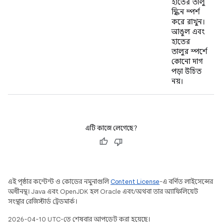
হাতের তালু
স্ক্রিন স্পর্শ
করে রাখুন।
আঙুল এবং
হাতের
তালুর স্পর্শে
কোনো দাগ
পড়া উচিত
নয়।
এটি কাজে লেগেছে?
এই পৃষ্ঠার কন্টেন্ট ও কোডের নমুনাগুলি
Content License
-এ বর্ণিত লাইসেন্সের
অধীনস্থ। Java এবং OpenJDK হল Oracle এবং/অথবা তার অ্যাফিলিয়েট
সংস্থার রেজিস্টার্ড ট্রেডমার্ক।
2026-04-10 UTC-তে শেষবার আপডেট করা হয়েছে।