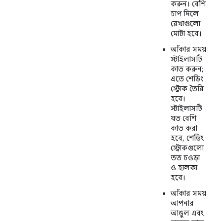
করুন। বেশি
চাপ দিলে
রেখাগুলো
মোটা হবে।
আঁকার সময়
স্টাইলাসটি
কাত করুন;
এতে শেডিং
স্ট্রোক তৈরি
হবে।
স্টাইলাসটি
যত বেশি
কাত করা
হবে, শেডিং
স্ট্রোকগুলো
তত চওড়া
ও হালকা
হবে।
আঁকার সময়
আপনার
আঙুল এবং