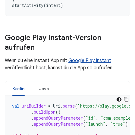
startActivity
(
intent
)
Google Play Instant-Version
aufrufen
Wenn du eine Instant App mit
Google Play Instant
veröffentlicht hast, kannst du die App so aufrufen:
Kotlin
Java
val
uriBuilder
=
Uri
.
parse
(
"https://play.google.co
.
buildUpon
()
.
appendQueryParameter
(
"id"
,
"com.example.
.
appendQueryParameter
(
"launch"
,
"true"
)