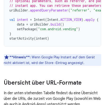
// Optional parameters, such as referrer, are pass
// instant app. You can retrieve these parameters 
uriBuilder
.
appendQueryParameter
(
"referrer"
,
"examp
val
intent
=
Intent
(
Intent
.
ACTION_VIEW
).
apply
{
data
=
uriBuilder
.
build
()
setPackage
(
"com.android.vending"
)
}
startActivity
(
intent
)
**Hinweis**:
Wenn Google Play Instant auf dem Gerät
nicht aktiviert ist, wird der Store -Eintrag angezeigt.
Übersicht über URL-Formate
In der unten stehenden Tabelle findest du eine Übersicht
über die URIs, die zurzeit von Google Play (sowohl im Web
als auch in Android-Apps) unterstützt werden.