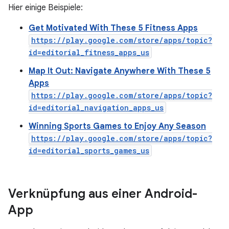
Hier einige Beispiele:
Get Motivated With These 5 Fitness Apps
https://play.google.com/store/apps/topic?
id=editorial_fitness_apps_us
Map It Out: Navigate Anywhere With These 5
Apps
https://play.google.com/store/apps/topic?
id=editorial_navigation_apps_us
Winning Sports Games to Enjoy Any Season
https://play.google.com/store/apps/topic?
id=editorial_sports_games_us
Verknüpfung aus einer Android-
App