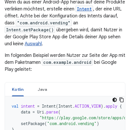
Wenn du aus einer Android-App heraus auf deine Produkte
verlinken möchtest, erstelle einen
Intent
, der eine URL
öffnet. Achte bei der Konfiguration des Intents darauf,
dass
"com.android.vending"
an
Intent.setPackage()
übergeben wird, damit Nutzer in
der Google Play Store App die Details deiner App sehen
und keine
Auswahl
.
Im folgenden Beispiel werden Nutzer zur Seite der App mit
dem Paketnamen
com.example.android
bei Google
Play geleitet:
Kotlin
Java
val
intent
=
Intent
(
Intent
.
ACTION_VIEW
).
apply
{
data
=
Uri
.
parse
(
"https://play.google.com/store/apps/de
setPackage
(
"com.android.vending"
)
}