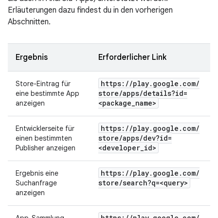
Erläuterungen dazu findest du in den vorherigen
Abschnitten.
Ergebnis
Erforderlicher Link
https:
/
/
play
.
google
.
com
/
Store-Eintrag für
store
/
apps
/
details?id=
eine bestimmte App
<package
_
name>
anzeigen
https:
/
/
play
.
google
.
com
/
Entwicklerseite für
store
/
apps
/
dev?id=
einen bestimmten
<developer
_
id>
Publisher anzeigen
https:
/
/
play
.
google
.
com
/
Ergebnis eine
store
/
search?q=<query>
Suchanfrage
anzeigen
https:
/
/
play
.
google
.
com
/