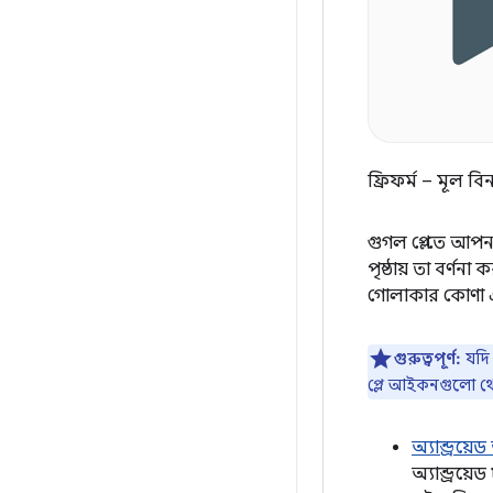
ফ্রিফর্ম – মূল বিন
গুগল প্লে-তে আপ
পৃষ্ঠায় তা বর্
গোলাকার কোণা এ
গুরুত্বপূর্ণ:
যদি
প্লে আইকনগুলো থে
অ্যান্ড্রয
অ্যান্ড্রয