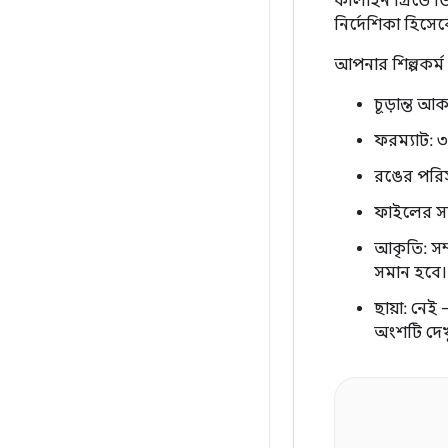
কীলাইন গ্রিডে 
নির্দেশিকা হিসে
আপনার শিল্পকর্ম
চূড়ান্ত আ
ফরম্যাট: 
রঙের পরি
ফাইলের সর
আকৃতি: সম্
সমান হবে।
ছায়া: নেই –
অংশটি দেখ