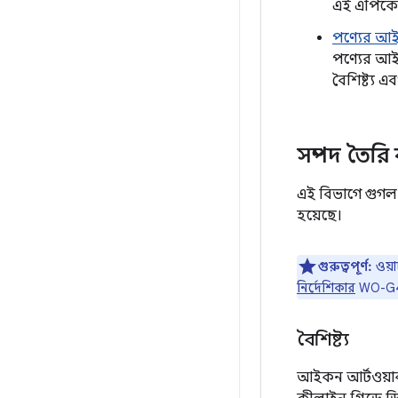
এই এপিকে
পণ্যের আ
পণ্যের আই
বৈশিষ্ট্য এব
সম্পদ তৈরি
এই বিভাগে গুগল প
হয়েছে।
গুরুত্বপূর্ণ:
ওয়া
নির্দেশিকার
WO-G4
বৈশিষ্ট্য
আইকন আর্টওয়ার