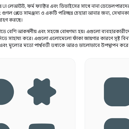
ভিন্ন UI লেআউট, ফর্ম ফ্যাক্টর এবং ডিভাইসের সাথে নানা ডেভেলপার
ং গুগল প্লে-তে সামঞ্জস্য ও একটি পরিচ্ছন্ন চেহারা আনার জন্য, সেখ
্রহণ করছে।
ে বেশি আকর্ষণীয় এবং সহজে বোধগম্য হয়। এগুলো ব্যবহারকারীদের
ে সাহায্য করে। এগুলো এলোমেলো ফাঁকা জায়গার কারণে সৃষ্ট বিন্
এবং মূল্যের মতো পার্শ্ববর্তী তথ্যকে আরও ভালোভাবে উপস্থাপন করে