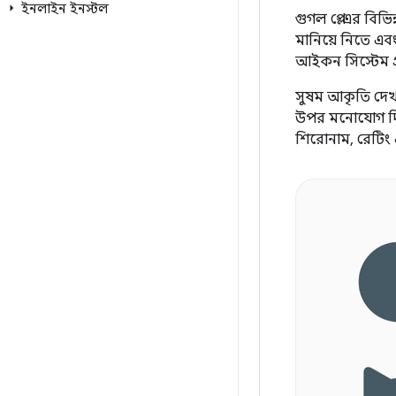
ইনলাইন ইনস্টল
গুগল প্লে-এর বি
মানিয়ে নিতে এব
আইকন সিস্টেম গ
সুষম আকৃতি দেখত
উপর মনোযোগ দিত
শিরোনাম, রেটিং 