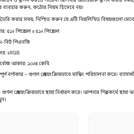
ডিজাইন ও স্থাপন করতে পারেন। আপনার আর্টওয়ার্ক স্থাপন করার স
বে ব্যবহার করুন, কঠোর নিয়ম হিসেবে নয়।
 তৈরি করার সময়, নিশ্চিত করুন যে এটি নিম্নলিখিত বিষয়গুলো মেন
কার: ৫১২ পিক্সেল x ৫১২ পিক্সেল
৩২-বিট পিএনজি
সর: sRGB
্বোচ্চ আকার: ১০২৪ কেবি
পূর্ণ বর্গাকার – গুগল প্লে স্বয়ংক্রিয়ভাবে মাস্কিং পরিচালনা করে। 
 গুগল প্লে স্বয়ংক্রিয়ভাবে ছায়া নির্ধারণ করে। আপনার শিল্পকর্মে ছায়া অন
ুন।