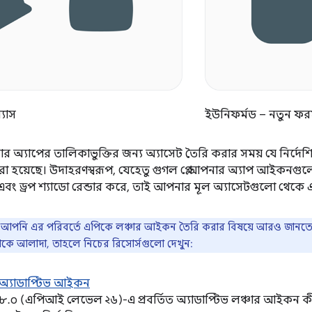
্যাস
ইউনিফর্মড – নতুন ফরম
নার অ্যাপের তালিকাভুক্তির জন্য অ্যাসেট তৈরি করার সময় যে নির্
ণনা করা হয়েছে। উদাহরণস্বরূপ, যেহেতু গুগল প্লে আপনার অ্যাপ আইকন
বং ড্রপ শ্যাডো রেন্ডার করে, তাই আপনার মূল অ্যাসেটগুলো থেকে 
 আপনি এর পরিবর্তে এপিকে লঞ্চার আইকন তৈরি করার বিষয়ে আরও জানতে আগ্র
কে আলাদা, তাহলে নিচের রিসোর্সগুলো দেখুন:
়েড অ্যাডাপ্টিভ আইকন
়েড ৮.০ (এপিআই লেভেল ২৬)-এ প্রবর্তিত অ্যাডাপ্টিভ লঞ্চার আইকন 