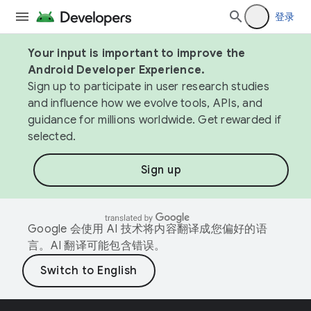
登录
Your input is important to improve the
Android Developer Experience.
Sign up to participate in user research studies
and influence how we evolve tools, APIs, and
guidance for millions worldwide. Get rewarded if
selected.
Sign up
Google 会使用 AI 技术将内容翻译成您偏好的语
言。AI 翻译可能包含错误。