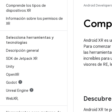
Comprende los tipos de
Android Developer
dispositivos XR
Información sobre los permisos de
Compi
XR
Selecciona herramientas y
Android XR es u
tecnologías
Para comenzar a
Descripción general
las herramienta
increíbles para
SDK de Jetpack XR
visores de RE, l
Unity
Open
XR
Godot
Unreal Engine
Descubre 
Web
XR
,
Android XR te p