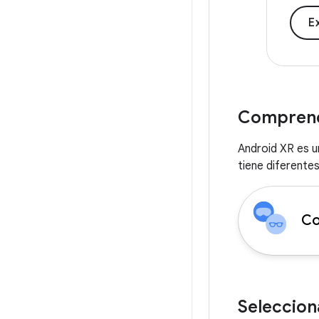
E
Comprende
Android XR es u
tiene diferente
Co
Seleccion