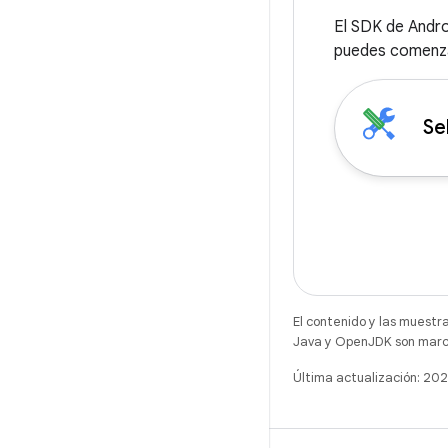
El SDK de Andro
puedes comenzar
Se
El contenido y las muestr
Java y OpenJDK son marca
Última actualización: 20