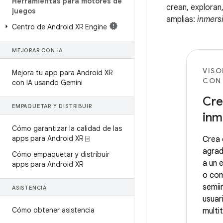
Herramientas para motores de
crean, exploran
juegos
amplias:
inmers
Centro de Android XR Engine
MEJORAR CON IA
VISO
Mejora tu app para Android XR
CON
con IA usando Gemini
Cre
EMPAQUETAR Y DISTRIBUIR
inm
Cómo garantizar la calidad de las
apps para Android XR ⍈
Crea 
agrad
Cómo empaquetar y distribuir
a un 
apps para Android XR
o com
semii
ASISTENCIA
usuar
Cómo obtener asistencia
multi