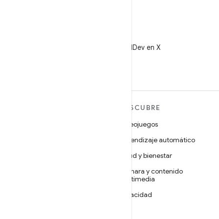
X
Sigue a @AndroidDev en X
MÁS ANDROID
DESCUBRE
Android
Videojuegos
Android para empresas
Aprendizaje automático
Seguridad
Salud y bienestar
Código abierto
Cámara y contenido
multimedia
Noticias
Privacidad
Blog
5G
Podcasts