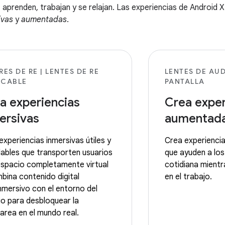
, aprenden, trabajan y se relajan. Las experiencias de Android 
ivas
y
aumentadas
.
RES DE RE | LENTES DE RE
LENTES DE AUD
 CABLE
PANTALLA
a experiencias
Crea exper
ersivas
aumentad
experiencias inmersivas útiles y
Crea experiencias
ables que transporten usuarios
que ayuden a los 
espacio completamente virtual
cotidiana mientr
bina contenido digital
en el trabajo.
nmersivo con el entorno del
io para desbloquear la
tarea en el mundo real.