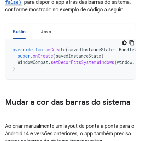
false)
para dispor o app atrás das barras do sistema,
conforme mostrado no exemplo de código a seguir:
Kotlin
Java
override
fun
onCreate
(
savedInstanceState
:
Bundle?)
super
.
onCreate
(
savedInstanceState
)
WindowCompat
.
setDecorFitsSystemWindows
(
window
,
f
}
Mudar a cor das barras do sistema
Ao criar manualmente um layout de ponta a ponta para o
Android 14 e versões anteriores, o app também precisa