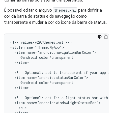
tornar as barras do sistema transparentes.
É possível editar o arquivo
themes.xml
para definir a
cor da barra de status e de navegação como
transparente e mudar a cor do ícone da barra de status.
<!--
values-v29/themes.xml
-->

<style
<item
</item>

<!--
Optional:
set
to
transparent
if
your
app
is
<item
</item>

<!--
Optional:
set
for
a
light
status
bar
with
d
<item
</item>
