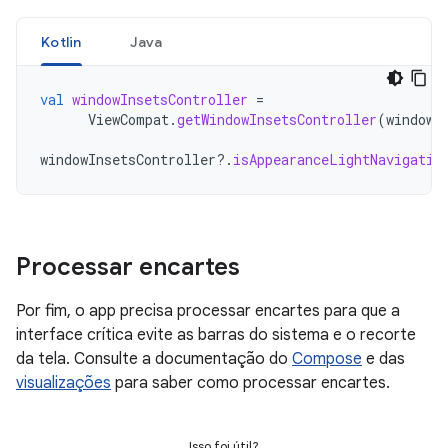
Kotlin
Java
val
windowInsetsController
=
ViewCompat
.
getWindowInsetsController
(
window
.
windowInsetsController
?.
isAppearanceLightNavigatio
Processar encartes
Por fim, o app precisa processar encartes para que a
interface crítica evite as barras do sistema e o recorte
da tela. Consulte a documentação do
Compose
e das
visualizações
para saber como processar encartes.
Isso foi útil?