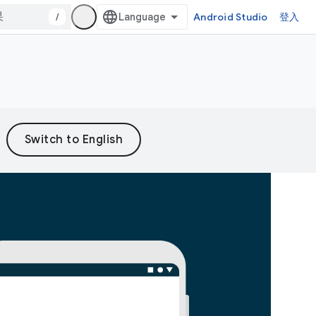
/
Android Studio
登入