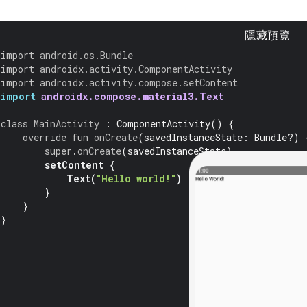
隱藏預覽
import
android.os.Bundle
import
androidx.activity.ComponentActivity
import
androidx.activity.compose.setContent
import
androidx.compose.material3.Text
class
MainActivity
:
ComponentActivity
()
{
override
fun
onCreate
(
savedInstanceState
:
Bundle?)
super
.
onCreate
(
savedInstanceState
)
setContent
{
Text
(
"Hello world!"
)
}
}
}