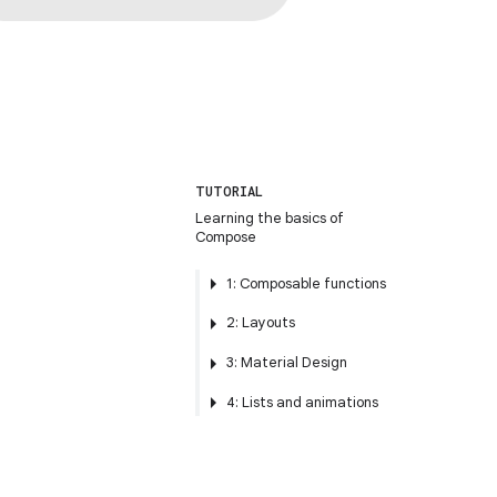
TUTORIAL
Learning the basics of
Compose
1: Composable functions
2: Layouts
3: Material Design
4: Lists and animations