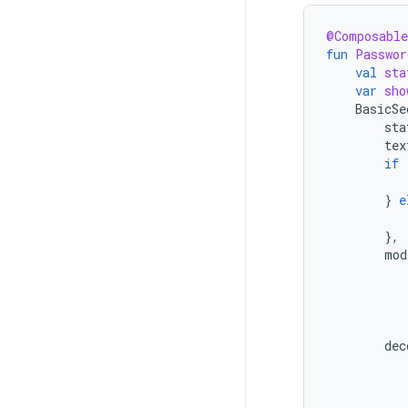
@Composable
fun
Passwor
val
sta
var
sho
BasicSe
sta
tex
if
}
e
},
mod
dec