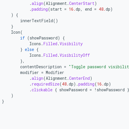
.
align
(
Alignment
.
CenterStart
)
.
padding
(
start
=
16.
dp
,
end
=
48.
dp
)
)
{
innerTextField
()
}
Icon
(
if
(
showPassword
)
{
Icons
.
Filled
.
Visibility
}
else
{
Icons
.
Filled
.
VisibilityOff
},
contentDescription
=
"Toggle password visibili
modifier
=
Modifier
.
align
(
Alignment
.
CenterEnd
)
.
requiredSize
(
48.
dp
).
padding
(
16.
dp
)
.
clickable
{
showPassword
=
!
showPassword
)
}