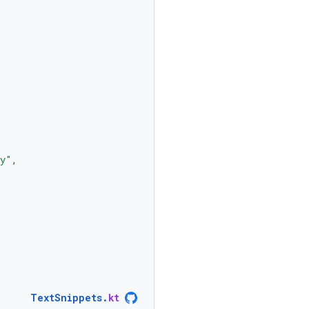
ty"
,
}
TextSnippets
.
kt