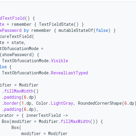
dTextField
()
{
te
=
remember
{
TextFieldState
()
}
wPassword
by
remember
{
mutableStateOf
(
false
)
}
cureTextField
(
te
=
state
,
tObfuscationMode
=
(
showPassword
)
{
TextObfuscationMode
.
Visible
lse
{
TextObfuscationMode
.
RevealLastTyped
ifier
=
Modifier
.
fillMaxWidth
()
.
padding
(
6.
dp
)
.
border
(
1.
dp
,
Color
.
LightGray
,
RoundedCornerShape
(
6.
dp
.
padding
(
6.
dp
),
orator
=
{
innerTextField
-
Box
(
modifier
=
Modifier
.
fillMaxWidth
())
{
Box
(
modifier
=
Modifier