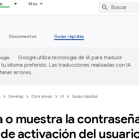
lo
Más
Documentos
Guías rápidas
Google utiliza tecnología de IA para traducir
 tu idioma preferido. Las traducciones realizadas con IA
ener errores.
s
Develop
Core areas
UI
Guías rápidas
 o muestra la contraseñ
de activación del usuari