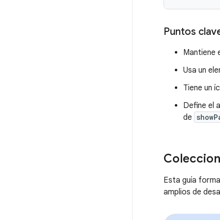
Puntos clav
Mantiene e
Usa un el
Tiene un í
Define el 
de
showP
Coleccion
Esta guía forma
amplios de desa