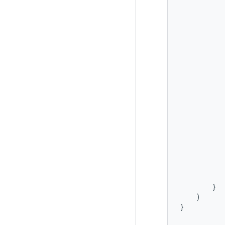
}
)
}