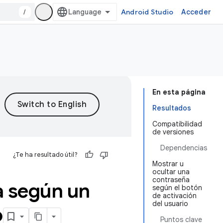
/
Android Studio
Acceder
En esta página
Resultados
Compatibilidad
de versiones
Dependencias
¿Te ha resultado útil?
Mostrar u
ocultar una
contraseña
a según un
según el botón
de activación
del usuario
o
Puntos clave