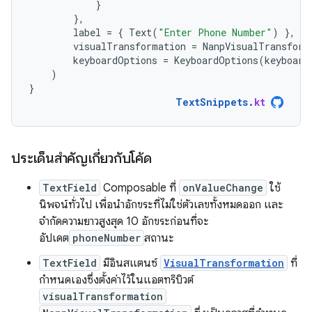
}
},
label
=
{
Text
(
"Enter Phone Number"
)
},
visualTransformation
=
NanpVisualTransform
keyboardOptions
=
KeyboardOptions
(
keyboard
)
}
TextSnippets
.
kt
ประเด็นสำคัญเกี่ยวกับโค้ด
TextField
Composable ที่
onValueChange
ใช้
นิพจน์ทั่วไป เพื่อนำอักขระที่ไม่ใช่ตัวเลขทั้งหมดออก และ
จำกัดความยาวสูงสุด 10 อักขระก่อนที่จะ
อัปเดต
phoneNumber
สถานะ
TextField
มีอินสแตนซ์
VisualTransformation
ที่
กำหนดเองซึ่งตั้งค่าไว้ในแอตทริบิวต์
visualTransformation