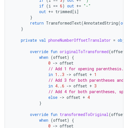
if
(
i
==
3
)
out
+=
") "
if
(
i
==
6
)
out
+=
"-"
out
+=
trimmed
[
i
]
}
return
TransformedText
(
AnnotatedString
(
out
}
private
val
phoneNumberOffsetTranslator
=
obje
override
fun
originalToTransformed
(
offset
:
when
(
offset
)
{
0
-
>
offset
// Add 1 for opening parenthesis.
in
1.
.
3
-
>
offset
+
1
// Add 3 for both parentheses and 
in
4.
.
6
-
>
offset
+
3
// Add 4 for both parentheses, spa
else
-
>
offset
+
4
}
override
fun
transformedToOriginal
(
offset
:
when
(
offset
)
{
0
-
>
offset