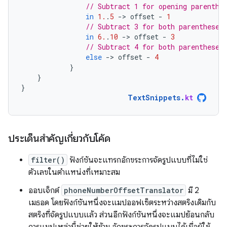
// Subtract 1 for opening parenthe
in
1.
.
5
-
>
offset
-
1
// Subtract 3 for both parentheses
in
6.
.
10
-
>
offset
-
3
// Subtract 4 for both parentheses
else
-
>
offset
-
4
}
}
}
TextSnippets
.
kt
ประเด็นสำคัญเกี่ยวกับโค้ด
filter()
ฟังก์ชันจะแทรกอักขระการจัดรูปแบบที่ไม่ใช่
ตัวเลขในตำแหน่งที่เหมาะสม
ออบเจ็กต์
phoneNumberOffsetTranslator
มี 2
เมธอด โดยฟังก์ชันหนึ่งจะแมปออฟเซ็ตระหว่างสตริงเดิมกับ
สตริงที่จัดรูปแบบแล้ว ส่วนอีกฟังก์ชันหนึ่งจะแมปย้อนกลับ
การแมปเหล่านี้ช่วยให้ข้าม อักขระการจัดรูปแบบได้เมื่อผู้ใช้