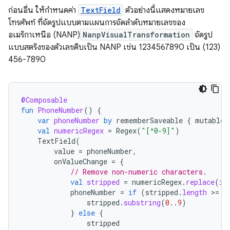
ก่อนอื่น ให้กำหนดค่า
TextField
ตัวอย่างนี้แสดงหมายเลข
โทรศัพท์ ที่จัดรูปแบบตามแผนการจัดลำดับหมายเลขของ
อเมริกาเหนือ (NANP)
NanpVisualTransformation
จัดรูป
แบบสตริงของตัวเลขดิบเป็น NANP เช่น 1234567890 เป็น (123)
456-7890
@Composable
fun
PhoneNumber
()
{
var
phoneNumber
by
rememberSaveable
{
mutableS
val
numericRegex
=
Regex
(
"[^0-9]"
)
TextField
(
value
=
phoneNumber
,
onValueChange
=
{
// Remove non-numeric characters.
val
stripped
=
numericRegex
.
replace
(
it
phoneNumber
=
if
(
stripped
.
length
>
=
1
stripped
.
substring
(
0.
.
9
)
}
else
{
stripped