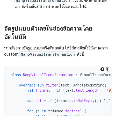
NanpVisualTransformation
ซึ่งเป็นคลาสที่กำหนด
เอง ที่สร้างขึ้นที่นี่ จะกำหนดไว้ในส่วนต่อไปนี้
จัดรูปแบบตัวเลขในช่องข้อความโดย
อัตโนมัติ
หากต้องการจัดรูปแบบสตริงตัวเลขดิบ ให้ใช้การติดตั้งใช้งานคลาส
custom
NanpVisualTransformation
ดังนี้
class
NanpVisualTransformation
:
VisualTransformat
override
fun
filter
(
text
:
AnnotatedString
):
Tr
val
trimmed
=
if
(
text
.
text
.
length
>
=
10
)
var
out
=
if
(
trimmed
.
isNotEmpty
())
"("
e
for
(
i
in
trimmed
.
indices
)
{