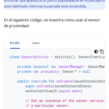
provocar que aparezca un punto parpadeante en la pantalla si
está habilitado mientras la pantalla está encendida.
En el siguiente código, se muestra cómo usar el sensor
de proximidad:
Kotlin
Java
class
SensorActivity
:
Activity
(),
SensorEventList
private
lateinit
var
sensorManager
:
SensorMana
private
var
proximity
:
Sensor? 
=
null
public
override
fun
onCreate
(
savedInstanceStat
super
.
onCreate
(
savedInstanceState
)
setContentView
(
R
.
layout
.
main
)
// Get an instance of the sensor service, 
// a particular sensor.