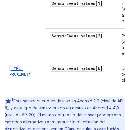
Sensor
Event
.
values[1]
Incl
(áng
alre
eje X
Sensor
Event
.
values[2]
Rot
(áng
alre
eje Y
TYPE
_
Sensor
Event
.
values[0]
Dist
PROXIMITY
desd
obje
1
Este sensor quedó en desuso en Android 2.2 (nivel de API
8), y este tipo de sensor quedó en desuso en Android 4.4W
(nivel de API 20). El marco de trabajo del sensor proporciona
métodos alternativos para adquirir la orientación del
dispositivo, que se analizan en
Cómo calcular la orientación