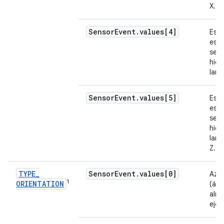
X.
Sensor
Event
.
values[4]
Es l
esti
ses
hier
larg
Sensor
Event
.
values[5]
Es l
esti
ses
hier
larg
Z.
TYPE
_
Sensor
Event
.
values[0]
Azi
1
ORIENTATION
(áng
alre
eje Z