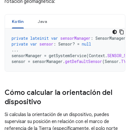
rotación geomagnética:
Kotlin
Java
private
lateinit
var
sensorManager
:
SensorManager
private
var
sensor
:
Sensor? 
=
null
...
sensorManager
=
getSystemService
(
Context
.
SENSOR_SE
sensor
=
sensorManager
.
getDefaultSensor
(
Sensor
.
TYP
Cómo calcular la orientación del
dispositivo
Si calculas la orientación de un dispositivo, puedes
supervisar su posición en relación con el marco de
referencia de la Tierra (específicamente, el polo norte