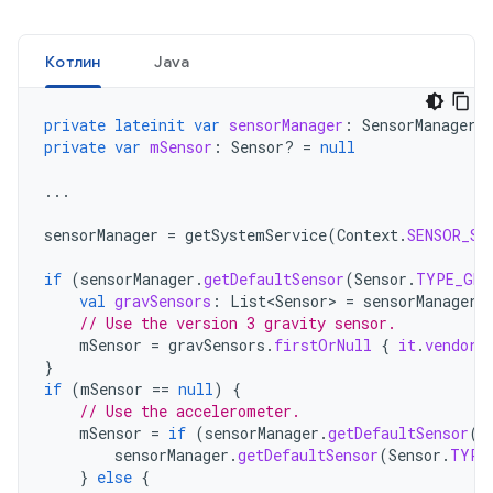
Котлин
Java
private
lateinit
var
sensorManager
:
SensorManager
private
var
mSensor
:
Sensor? 
=
null
...
sensorManager
=
getSystemService
(
Context
.
SENSOR_SE
if
(
sensorManager
.
getDefaultSensor
(
Sensor
.
TYPE_GRA
val
gravSensors
:
List<Sensor>
=
sensorManager
.
// Use the version 3 gravity sensor.
mSensor
=
gravSensors
.
firstOrNull
{
it
.
vendor
.
}
if
(
mSensor
==
null
)
{
// Use the accelerometer.
mSensor
=
if
(
sensorManager
.
getDefaultSensor
(
S
sensorManager
.
getDefaultSensor
(
Sensor
.
TYPE
}
else
{