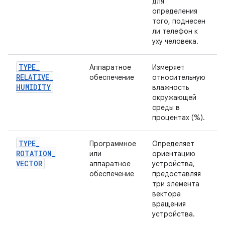
для
определения
того, поднесен
ли телефон к
уху человека.
TYPE
_
Аппаратное
Измеряет
RELATIVE
_
обеспечение
относительную
HUMIDITY
влажность
окружающей
среды в
процентах (%).
TYPE
_
Программное
Определяет
ROTATION
_
или
ориентацию
VECTOR
аппаратное
устройства,
обеспечение
предоставляя
три элемента
вектора
вращения
устройства.