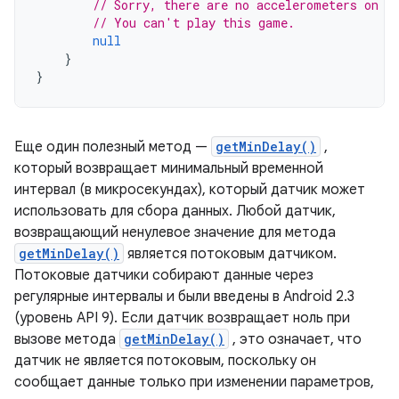
// Sorry, there are no accelerometers on y
// You can't play this game.
null
}
}
Еще один полезный метод —
getMinDelay()
,
который возвращает минимальный временной
интервал (в микросекундах), который датчик может
использовать для сбора данных. Любой датчик,
возвращающий ненулевое значение для метода
getMinDelay()
является потоковым датчиком.
Потоковые датчики собирают данные через
регулярные интервалы и были введены в Android 2.3
(уровень API 9). Если датчик возвращает ноль при
вызове метода
getMinDelay()
, это означает, что
датчик не является потоковым, поскольку он
сообщает данные только при изменении параметров,