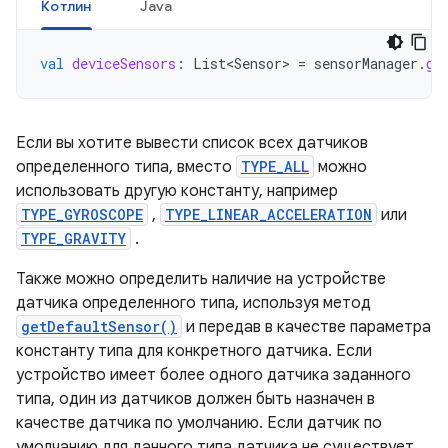
Котлин
Java
val
deviceSensors
:
List<Sensor>
=
sensorManager
.
ge
Если вы хотите вывести список всех датчиков
определенного типа, вместо
TYPE_ALL
можно
использовать другую константу, например
TYPE_GYROSCOPE
,
TYPE_LINEAR_ACCELERATION
или
TYPE_GRAVITY
.
Также можно определить наличие на устройстве
датчика определенного типа, используя метод
getDefaultSensor()
и передав в качестве параметра
константу типа для конкретного датчика. Если
устройство имеет более одного датчика заданного
типа, один из датчиков должен быть назначен в
качестве датчика по умолчанию. Если датчик по
умолчанию для данного типа датчика не существует,