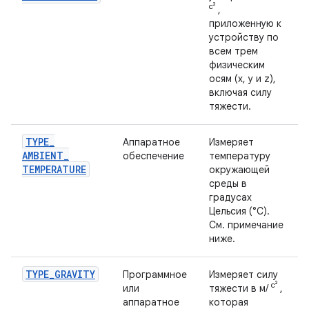
с²
,
приложенную к
устройству по
всем трем
физическим
осям (x, y и z),
включая силу
тяжести.
TYPE
_
Аппаратное
Измеряет
AMBIENT
_
обеспечение
температуру
TEMPERATURE
окружающей
среды в
градусах
Цельсия (°C).
См. примечание
ниже.
TYPE
_
GRAVITY
Программное
Измеряет силу
с²
или
тяжести в м/
,
аппаратное
которая