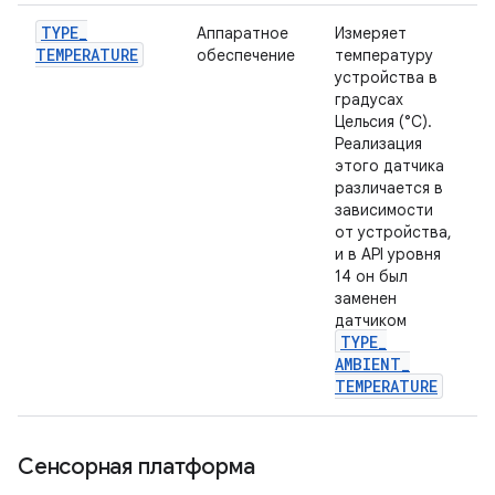
TYPE
_
Аппаратное
Измеряет
TEMPERATURE
обеспечение
температуру
устройства в
градусах
Цельсия (°C).
Реализация
этого датчика
различается в
зависимости
от устройства,
и в API уровня
14 он был
заменен
датчиком
TYPE
_
AMBIENT
_
TEMPERATURE
Сенсорная платформа