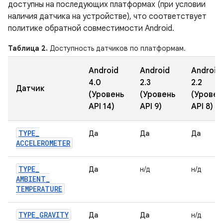
доступны на последующих платформах (при условии
наличия датчика на устройстве), что соответствует
политике обратной совместимости Android.
Таблица 2.
Доступность датчиков по платформам.
Android
Android
Android
4.0
2.3
2.2
Датчик
(Уровень
(Уровень
(Уровен
API 14)
API 9)
API 8)
TYPE
_
Да
Да
Да
ACCELEROMETER
TYPE
_
Да
н/д
н/д
AMBIENT
_
TEMPERATURE
TYPE
_
GRAVITY
Да
Да
н/д