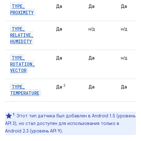
TYPE
_
Да
Да
Да
PROXIMITY
TYPE
_
Да
н/д
н/д
RELATIVE
_
HUMIDITY
TYPE
_
Да
Да
н/д
ROTATION
_
VECTOR
2
TYPE
_
Да
Да
Да
TEMPERATURE
1.
Этот тип датчика был добавлен в Android 1.5 (уровень
API 3), но стал доступен для использования только в
Android 2.3 (уровень API 9).