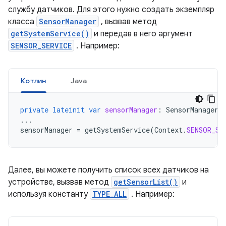
службу датчиков. Для этого нужно создать экземпляр
класса
SensorManager
, вызвав метод
getSystemService()
и передав в него аргумент
SENSOR_SERVICE
. Например:
Котлин
Java
private
lateinit
var
sensorManager
:
SensorManager
...
sensorManager
=
getSystemService
(
Context
.
SENSOR_SE
Далее, вы можете получить список всех датчиков на
устройстве, вызвав метод
getSensorList()
и
используя константу
TYPE_ALL
. Например: