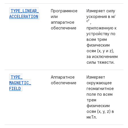
TYPE
_
LINEAR
_
Программное
Измеряет силу
ACCELERATION
или
ускорения в м/
с²
аппаратное
,
обеспечение
приложенную к
устройству по
всем трем
физическим
осям (x, y и z),
за исключением
силы тяжести.
TYPE
_
Аппаратное
Измеряет
MAGNETIC
_
обеспечение
окружающее
FIELD
геомагнитное
поле по всем
трем
физическим
осям (x, y, z) в
мкТл.