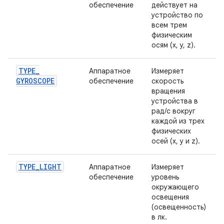
обеспечение
действует на
устройство по
всем трем
физическим
осям (x, y, z).
TYPE
_
Аппаратное
Измеряет
GYROSCOPE
обеспечение
скорость
вращения
устройства в
рад/с вокруг
каждой из трех
физических
осей (x, y и z).
TYPE
_
LIGHT
Аппаратное
Измеряет
обеспечение
уровень
окружающего
освещения
(освещенность)
в лк.