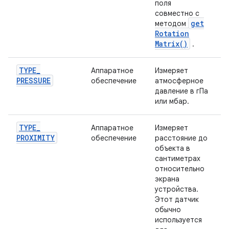
поля
совместно с
get
методом
Rotation
Matrix(
)
.
TYPE
_
Аппаратное
Измеряет
PRESSURE
обеспечение
атмосферное
давление в гПа
или мбар.
TYPE
_
Аппаратное
Измеряет
PROXIMITY
обеспечение
расстояние до
объекта в
сантиметрах
относительно
экрана
устройства.
Этот датчик
обычно
используется