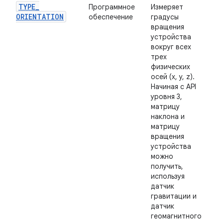
TYPE
_
Программное
Измеряет
ORIENTATION
обеспечение
градусы
вращения
устройства
вокруг всех
трех
физических
осей (x, y, z).
Начиная с API
уровня 3,
матрицу
наклона и
матрицу
вращения
устройства
можно
получить,
используя
датчик
гравитации и
датчик
геомагнитного