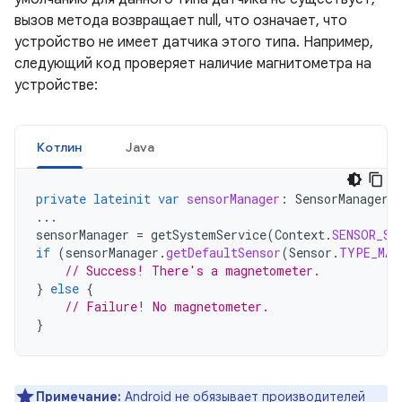
вызов метода возвращает null, что означает, что
устройство не имеет датчика этого типа. Например,
следующий код проверяет наличие магнитометра на
устройстве:
Котлин
Java
private
lateinit
var
sensorManager
:
SensorManager
...
sensorManager
=
getSystemService
(
Context
.
SENSOR_SE
if
(
sensorManager
.
getDefaultSensor
(
Sensor
.
TYPE_MAG
// Success! There's a magnetometer.
}
else
{
// Failure! No magnetometer.
}
Примечание:
Android не обязывает производителей