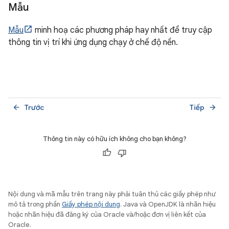
Mẫu
Mẫu
minh hoạ các phương pháp hay nhất để truy cập
thông tin vị trí khi ứng dụng chạy ở chế độ nền.
Trước
Tiếp
arrow_back
arrow_forward
Thông tin này có hữu ích không cho bạn không?
Nội dung và mã mẫu trên trang này phải tuân thủ các giấy phép như
mô tả trong phần
Giấy phép nội dung
. Java và OpenJDK là nhãn hiệu
hoặc nhãn hiệu đã đăng ký của Oracle và/hoặc đơn vị liên kết của
Oracle.