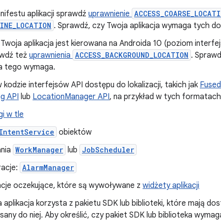
nifestu aplikacji sprawdź
uprawnienie
ACCESS_COARSE_LOCATI
FINE_LOCATION
. Sprawdź, czy Twoja aplikacja wymaga tych dos
i Twoja aplikacja jest kierowana na Androida 10 (poziom interfe
wdź też
uprawnienia
ACCESS_BACKGROUND_LOCATION
. Sprawd
a tego wymaga.
 kodzie interfejsów API dostępu do lokalizacji, takich jak
Fused
g API
lub
LocationManager API
, na przykład w tych formatach
gi w tle
IntentService
obiektów
ania
WorkManager
lub
JobScheduler
acje:
AlarmManager
ncje oczekujące, które są wywoływane z
widżety aplikacji
a aplikacja korzysta z pakietu SDK lub biblioteki, które mają dos
isany do niej. Aby określić, czy pakiet SDK lub biblioteka wymag