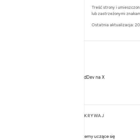
Treść strony i umieszczo
lub zastrzeżonymi znakam
Ostatnia aktualizacja: 
X
Obserwuj @AndroidDev na X
WIĘCEJ INFORMACJI O
ODKRYWAJ
ANDROIDZIE
Gry
Android
Systemy uczące się