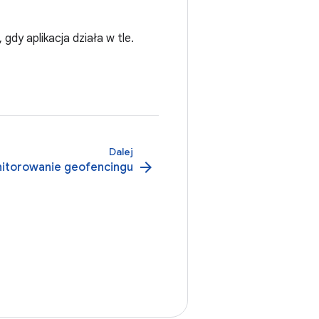
dy aplikacja działa w tle.
Dalej
arrow_forward
nitorowanie geofencingu