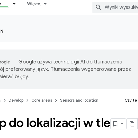
e
Więcej
ON
Google używa technologii AI do tłumaczenia
wój preferowany język. Tłumaczenia wygenerowane przez
ierać błędy.
s
Develop
Core areas
Sensors and location
Czy te
 do lokalizacji w tle