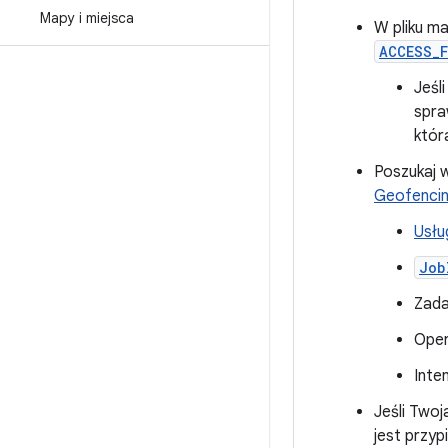
Mapy i miejsca
W pliku ma
ACCESS_
Jeśl
spra
któr
Poszukaj w
Geofencin
Usłu
Job
Zad
Oper
Inte
Jeśli Twoj
jest przyp