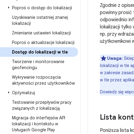
Zgodnie z opis
Poproś o dostęp do lokalizacji
powinny prosić t
Uzyskiwanie ostatniej znanej
odpowiednio in
lokalizacji
lokalizacji tylk
Zmienianie ustawień lokalizacji
np. przy wdrażan
użytkownikowi w
Poproś o aktualizacje lokalizacji
Dostęp do lokalizacji w tle
Uwaga:
Sklep
Tworzenie i monitorowanie
lokalizacji w tle
geofencingu
w zakresie zasad
Wykrywanie rozpoczęcia
w tle przez aplika
aktywności przez użytkowników
Dowiedz się więc
Optymalizuj
Testowanie przepływów pracy
związanych z lokalizacją
Lista kont
Migracja do interfejsów API
lokalizacji i kontekstu w
Usługach Google Play
Poniższa lista 