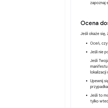
zapoznaj s
Ocena dos
Jeśli okaże się,
Oceń, czy 
Jeśli nie 
Jeśli Twoj
manifest
lokalizacj
Upewnij si
przypadka
Jeśli to m
tylko wted