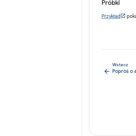
Próbki
Przykład
poka
Wstecz
arrow_back
Poproś o a