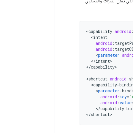
الذي يمثّل الميزات والمحتوى
<
capability
android
<
intent
android
:
targetP
android
:
targetC
<
parameter
andr
<
/
intent
>

<
/
capability
>

<
shortcut
android
:
s
<
capability
-
bindi
<
parameter
-
bind
android
:
key
=
"
android
:
value
<
/
capability
-
bi
<
/
shortcut