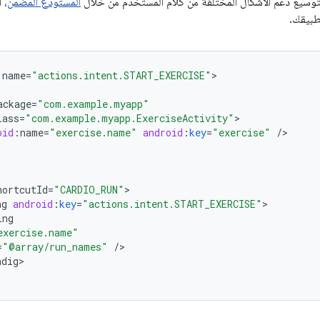
بتوسيع دعم الأشكال المختلفة من كلام المستخدم من خلال
المستودع المضمّن
، 
طبيقك.
:
name
=
"actions.intent.START_EXERCISE"
ackage
=
"com.example.myapp"
lass
=
"com.example.myapp.ExerciseActivity"
oid
:
name
=
"exercise.name"
android
:
key
=
"exercise"
/
hortcutId
=
"CARDIO_RUN"
ng
android
:
key
=
"actions.intent.START_EXERCISE"
ing
exercise.name"
=
"@array/run_names"
/
ndig
>
