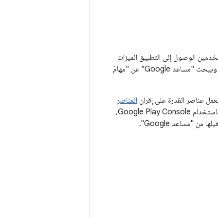
 وظائف التطبيق لتشمل "مساعد Google"، ما يتيح للمستخدمين الوصول إلى التطبيق الميزات
بسرعة، باستخدام أصواتهم. عندما يشير المستخدِم إلى "مساعد Google" يريد استخدام تطبيقك، ويبحث "مساعد Google" عن "مهامّ
العناصر
(BII)، وهي دلالية. ووصفًا لقدرة التطبيق، مع تعليمات التنفيذ، مثل . عند تحميل التطبيق باستخدام Google Play Console،
من "مساعد Google".