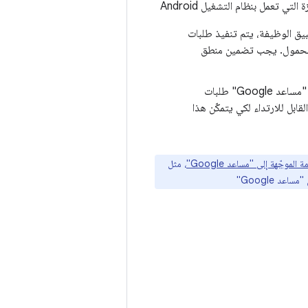
تعمل بنظام التشغيل Android
طبيق الوظيفة، يتم تنفيذ طلبات
لال الساعة على الجهاز المحمول. يجب تضمين منطق
: عندما يكون تطبيق قابل للارتداء مستقلاً عن تطبيق للأجهزة الجوّالة ، ينفّذ "مساعد Google" طلبات
ابل للارتداء لكي يتمكّن هذا
لموجّهة إلى "مساعد Google"
، مثل
عد Google"