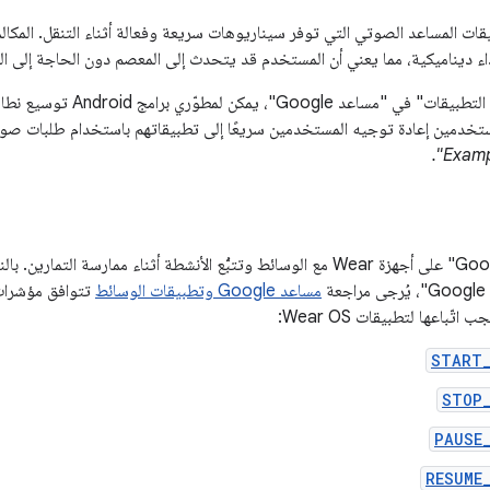
ت المساعد الصوتي التي توفر سيناريوهات سريعة وفعالة أثناء التنقل. المكال
تداء ديناميكية، مما يعني أن المستخدم قد يتحدث إلى المعصم دون الحاجة إلى النظر
 Google"، يمكن لمطوّري برامج Android توسيع نطاق
يتوافق "مساعد Google" على أجهزة Wear مع الوسائط وتتبُّع الأنشطة أثناء مما
ة
مساعد Google وتطبيقات الوسائط
ّباعها لتطبيقات Wear OS:
START_
STOP_
PAUSE
RESUME