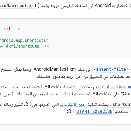
ي نشاطك الرئيسي مرجع واحد (
oidManifest.xml
t.xml --
>

ndroid.app.shortcuts"
e
=
"@xml/shortcuts"
/
<intent-filter>
بط لصفحات في التطبيق من أجل الربط بمحتوى تطبيقك
لتقديم تفاصيل التنفيذ لمعرّفات BII. أنت تستخدم عناصر اختصارات
shortcu
، يمكنك تنفيذ
إحدى الإمكانيات
التي اخترتها في BII. 
ة استخدام
START_EXERCISE
BII: