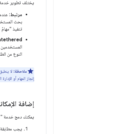
يختلف تطوير خدمة "م
مرتبط
: عندم
تنفيذ "مهامّ
ntethered
المستخدمين مح
النوع من الط
ملاحظة:
لا ينطبق 
إنجاز المهام أو الإدارة 
إضافة الإمكانيا
يمكنك دمج خدمة "مهامّ في التطب
يجب مطابقة ا