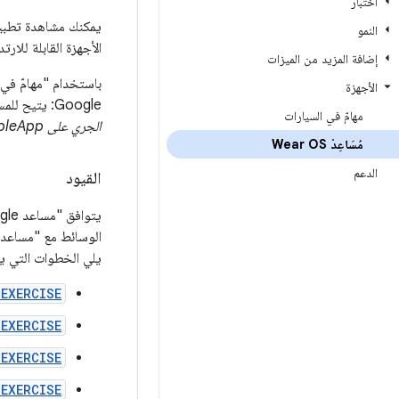
اختبار
يمكنك مشاهدة تطبيقا
النمو
الأجهزة القابلة للار
إضافة المزيد من الميزات
باستخدام "مهامّ في التطبيقات" في "مساعد
الأجهزة
Google: يتيح للمستخدمين إعادة توجيه المستخدمين سريعًا إلى تطبيقاتهم باستخدام طلبات صوتية مثل
مهامّ في السيارات
الجري على ExampleApp".
مُسَاعِدْ Wear OS
الدعم
القيود
الوسائط مع "مساعد Google"، يُرجى مراجع
يلي الخطوات التي يجب ات
EXERCISE
EXERCISE
_EXERCISE
_EXERCISE