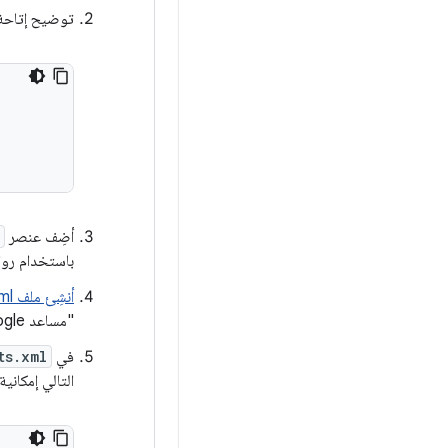
توضيح إتاحة اختصارات Android ف
أضِف عنصر
باستخدام روا
أنشِئ ملف shortcuts.xml
"مساعد Google" على معرّفات BII الخاصة بتطبيقك والدعم. لمزيد من المعلومات، يُرجى الاطّلاع على
في
ts.xml
التالي إمكاني