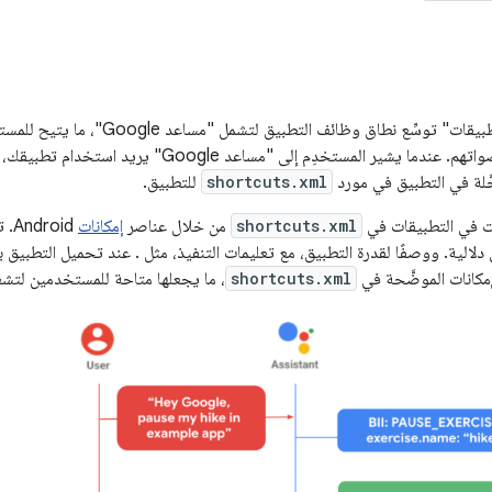
خدمة "مهامّ في التطبيقات" توسِّع نطاق
ّلة في التطبيق في مورد
shortcuts.xml
للتطبيق.
ت في التطبيقات في
shortcuts.xml
من خلال عناصر
إمكانات
Android. تعمل عناصر القدرة على إقران
shortcuts.xml
، ما يجعلها متاحة للمستخدمين لتشغيلها 