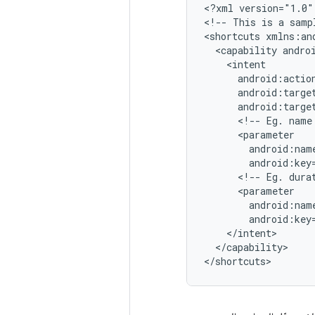
<
?xml version="1.0"
<
!-- This is a samp
<
shortcuts xmlns:an
  <capability andro
    <intent
      android:actio
      android:targe
      android:targe
      <!-- Eg. name
      <parameter
        android:nam
        android:key
      <!-- Eg. dura
      <parameter
        android:nam
        android:key
    </intent>
  </capability>
<
/shortcuts