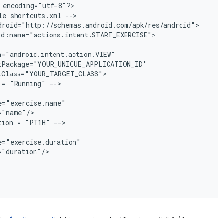
 encoding="utf-8"?
>

le shortcuts.xml --
>

droid="http://schemas.android.com/apk/res/android"
id:name="actions.intent.START_EXERCISE">
n="android.intent.action.VIEW"
tPackage="YOUR_UNIQUE_APPLICATION_ID"
tClass="YOUR_TARGET_CLASS"
 = "Running" -->
e="exercise.name"
="name"/
tion = "PT1H" -->
e="exercise.duration"
="duration"/