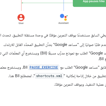
ي السابق مستخدمًا يوقف التمرين مؤقتًا في وحدة مستقلة التطبيق. تحدث الخ
 إلى "مساعد Google" بشأن التطبيق المحدّد القابل للارتداء.
يطابق "مساعد Google" الطلب مع نموذج مدرَّب مسبقًا (BII) 
B.
اعد Google" الطلب مع
PAUSE_EXERCISE
BII، ويستخرج معلمة اسم التمرين، "hike".
تطبيق من خلال إتاحة إمكانية "
shortcuts.xml
". لمصطلح BII هذا.
 عملية التنفيذ، ويوقف التمرين مؤقتًا.