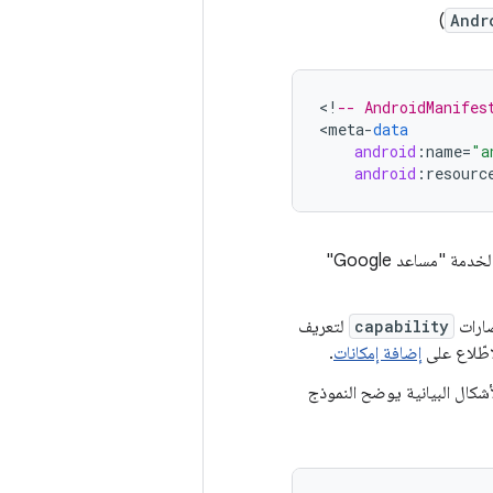
)
Andr
<
!
-- AndroidManifes
<
meta
-
data
android
:
name
=
"a
android
:
resourc
إلى ملف AndroidManifest.xml. وهذا يمكّن السماح لخدمة "مساعد Google"
capability
لتعريف
إضافة إمكانات
.
تشير رسالة الأشكال البيانية يوضح النموذج