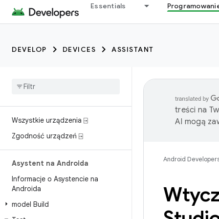
Essentials
Programowani
DEVELOP
DEVICES
ASSISTANT
treści na T
Wszystkie urządzenia ⍈
AI mogą zaw
Zgodność urządzeń ⍈
Android Developer
Asystent na Androida
Informacje o Asystencie na
Wtycz
Androida
model Build
Studi