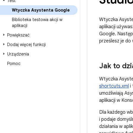
Test
Wtyczka Asystenta Google
Wtyczka Asysten
Biblioteka testowa akcji w
aplikacji
aplikacji używa
Google. Następn
Powiększać
prześlesz je do
Dodaj więcej funkcji
Urządzenia
Pomoc
Jak to dzi
Wtyczka Asysten
shortcuts.xml
i
umożliwiają Asy
aplikacji w Kons
Dla każdego wb
i podaje domyś
działania w apl