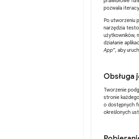
prawidłowe funk
pozwala iteracy
Po utworzeniu p
narzędzia test
użytkowników,
działanie aplik
App”
, aby uruch
Obsługa 
Tworzenie podgl
stronie każde
o dostępnych fu
określonych ust
Pobierani