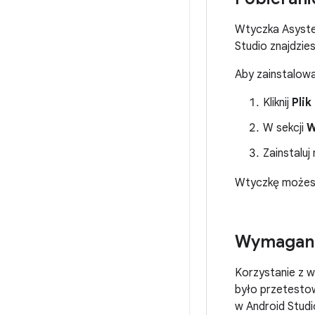
Wtyczka Asysten
Studio znajdzie
Aby zainstalowa
Kliknij
Plik
W sekcji
W
Zainstaluj
Wtyczkę możesz
Wymagania
Korzystanie z w
było przetestow
w Android Studi