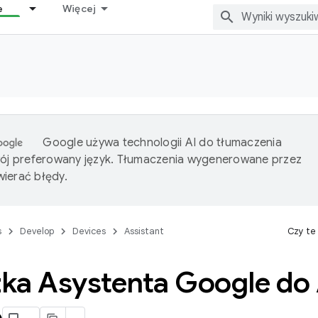
e
Więcej
Google używa technologii AI do tłumaczenia
wój preferowany język. Tłumaczenia wygenerowane przez
ierać błędy.
s
Develop
Devices
Assistant
Czy te
ka Asystenta Google do
o