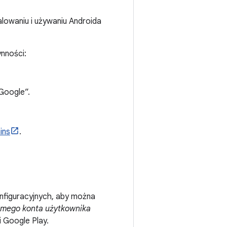
lowaniu i używaniu Androida
nności:
Google”.
ins
.
nfiguracyjnych, aby można
amego konta użytkownika
 Google Play.