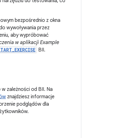
w narzędziu do testowania, co
stowym bezpośrednio z okna
 do wywoływania przez
zeniu, aby wypróbować
czenia w aplikacji Example
START_EXERCISE
BII.
w zależności od BII. Na
rów
znajdziesz informacje
worzenie podglądów dla
użytkowników.