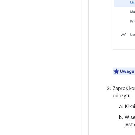
Uwaga
Zaproś kon
odczytu.
Klikn
W se
jest