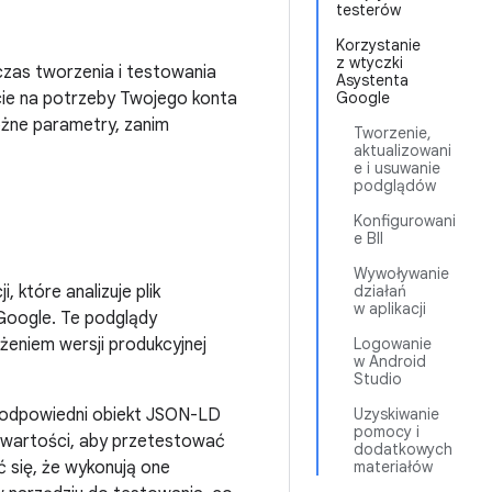
testerów
Korzystanie
z wtyczki
czas tworzenia i testowania
Asystenta
ncie na potrzeby Twojego konta
Google
óżne parametry, zanim
Tworzenie,
aktualizowani
e i usuwanie
podglądów
Konfigurowani
e BII
Wywoływanie
 które analizuje plik
działań
w aplikacji
 Google. Te podglądy
żeniem wersji produkcyjnej
Logowanie
w Android
Studio
 odpowiedni obiekt JSON-LD
Uzyskiwanie
pomocy i
 wartości, aby przetestować
dodatkowych
 się, że wykonują one
materiałów