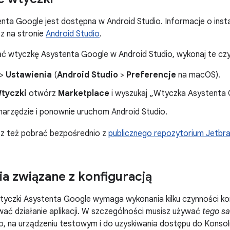
ta Google jest dostępna w Android Studio. Informacje o insta
sz na stronie
Android Studio
.
ć wtyczkę Asystenta Google w Android Studio, wykonaj te czy
>
Ustawienia
(
Android Studio
>
Preferencje
na macOS).
tyczki
otwórz
Marketplace
i wyszukaj „Wtyczka Asystenta 
 narzędzie i ponownie uruchom Android Studio.
 też pobrać bezpośrednio z
publicznego repozytorium Jetbra
 związane z konfiguracją
tyczki Asystenta Google wymaga wykonania kilku czynności ko
ać działanie aplikacji. W szczególności musisz używać
tego s
o, na urządzeniu testowym i do uzyskiwania dostępu do Konsoli