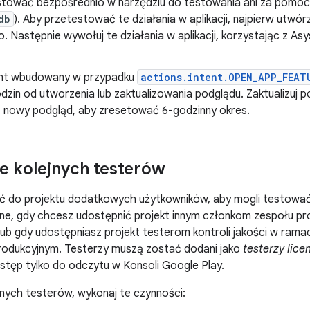
tować bezpośrednio w narzędziu do testowania ani za pomoc
db
). Aby przetestować te działania w aplikacji, najpierw utw
 Następnie wywołuj te działania w aplikacji, korzystając z As
.
nt wbudowany w przypadku
actions.intent.OPEN_APP_FEAT
dzin od utworzenia lub zaktualizowania podglądu. Zaktualizuj
z nowy podgląd, aby zresetować 6-godzinny okres.
 kolejnych testerów
 do projektu dodatkowych użytkowników, aby mogli testować in
ne, gdy chcesz udostępnić projekt innym członkom zespołu pr
lub gdy udostępniasz projekt testerom kontroli jakości w ra
rodukcyjnym. Testerzy muszą zostać dodani jako
testerzy licen
stęp tylko do odczytu w Konsoli Google Play.
nych testerów, wykonaj te czynności: