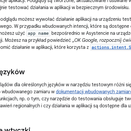
cje aplikacji. Podglądy są tworzone, aktualizowane i usuwane 
jnie testować działania w aplikacji w bezpiecznym środowisku.
odglądu możesz wywołać działanie aplikacji na urządzeniu te
owego. W przypadku wbudowanych intencji, które są dostępne
 możesz użyć
app name
bezpośrednio w Asystencie na urząd
acji. Możesz na przykład powiedzieć
„OK Google, rozpocznij ćwi
omić działanie w aplikacji, które korzysta z
actions.intent.
języków
ądów dla określonych języków w narzędziu testowym różni się 
go wbudowanego zamiaru w
dokumentacji wbudowanych zamia
nkcjach, np. o tym, czy narzędzie do testowania obsługuje t
awień regionalnych i czy działania w aplikacji są dostępne dla 
e wtyczki