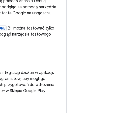
ą poleceń Android Debug
órz podgląd za pomocą narzędzia
ystenta Google na urządzeniu
URE
BII można testować tylko
 podgląd narzędzia testowego
tegrację działań w aplikacji.
ogramistów, aby mogli go
mach przygotowań do wdrożenia
cji
w Sklepie Google Play