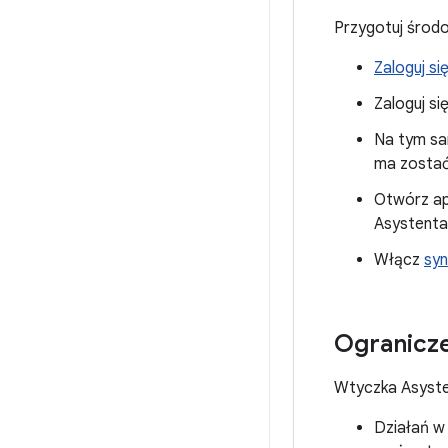
Przygotuj środo
Zaloguj si
Zaloguj s
Na tym sa
ma zostać
Otwórz ap
Asystenta
Włącz
syn
Ogranicze
Wtyczka Asyste
Działań w 