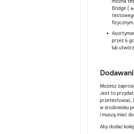
można tes
Bridge (
a
testowego.
fizycznym
Asortyme
przez 6 go
lub utwór
Dodawanie
Możesz zaprosić
Jest to przydat
przetestować, 
w środowisku p
i muszą mieć do
Aby dodać kolej