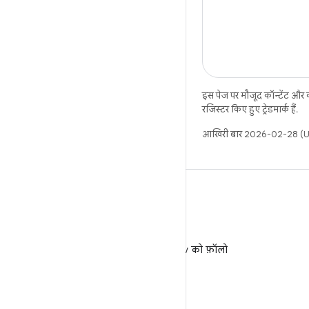
इस पेज पर मौजूद कॉन्टेंट और
रजिस्टर किए हुए ट्रेडमार्क हैं.
आखिरी बार 2026-02-28 (UT
X
X पर @AndroidDev को फ़ॉलो
करें