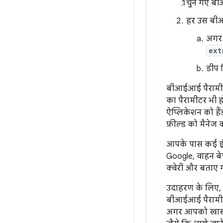
चुने गए 
हर उस बीआ
अग
ext
डीप ल
बीआईआई पैरामीट
का पैरामीटर भी 
ऐप्लिकेशन को है
फ़ील्ड को मैनेज
आपके पास कई इंटे
Google, वाहन बे
क्वेरी और बताए ग
उदाहरण के लिए,
बीआईआई पैरामीट
अगर आपको खास ज