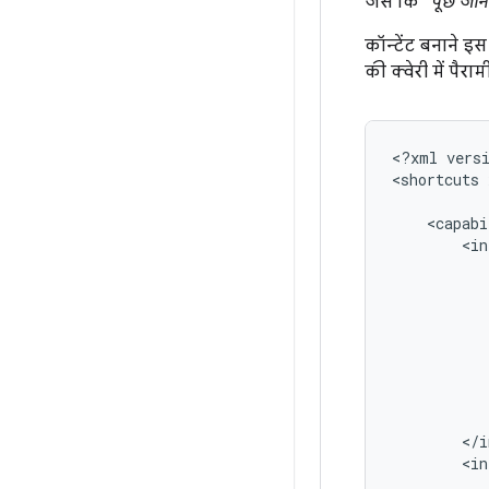
जैसे कि
"पूछे जान
कॉन्टेंट बनाने इ
की क्वेरी में पैरा
<?xml
vers
<shortcuts
<capabi